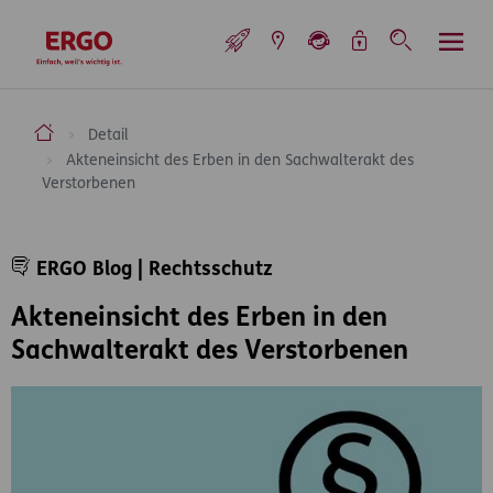
Inhaltsbereich (Access Key: 0)
Hauptnavigation (Access Key: 1)
Top-Navigation (Access Key: 2)
Inhaltsübersicht (Access Key: 3)
Footer-Links (Access Key: 4)
Top-Navigation
zur Startseite
ERGO Versicherung Aktiengesellschaft
Detail
Akteneinsicht des Erben in den Sachwalterakt des
Verstorbenen
Inhaltsbereich
ERGO Blog | Rechtsschutz
Akteneinsicht des Erben in den
Sachwalterakt des Verstorbenen