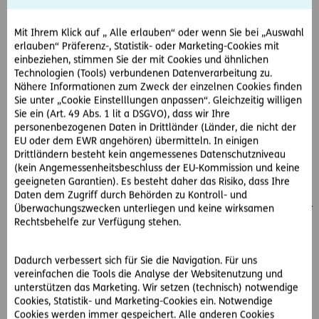
Akteneinsicht in den Sachwalterschaftsakt haben.
Mit Ihrem Klick auf „ Alle erlauben“ oder wenn Sie bei „Auswahl
Die Einsicht geschieht im ausschließlichen Interesse des
erlauben“ Präferenz-, Statistik- oder Marketing-Cookies mit
Verstorbenen und seiner Erben.
einbeziehen, stimmen Sie der mit Cookies und ähnlichen
Die Information über die Geschäftsfähigkeit wird im
Technologien (Tools) verbundenen Datenverarbeitung zu.
Zivilprozess zur Durchsetzung des letzten Willens des
Nähere Informationen zum Zweck der einzelnen Cookies finden
Verstorbenen benötigt.
Sie unter „Cookie Einstelllungen anpassen“. Gleichzeitig willigen
Sie ein (Art. 49 Abs. 1 lit a DSGVO), dass wir Ihre
Zu Recht?
personenbezogenen Daten in Drittländer (Länder, die nicht der
EU oder dem EWR angehören) übermitteln. In einigen
Der Fall kommt zum Obersten Gerichtshof.
Drittländern besteht kein angemessenes Datenschutzniveau
(kein Angemessenheitsbeschluss der EU-Kommission und keine
So hat der OGH entschieden:
geeigneten Garantien). Es besteht daher das Risiko, dass Ihre
Daten dem Zugriff durch Behörden zu Kontroll- und
Einem Erben ist - soweit es die Vermögens- und
Überwachungszwecken unterliegen und keine wirksamen
Einkommensangelegenheiten betrifft, immer das Recht auf
Rechtsbehelfe zur Verfügung stehen.
Akteneinsicht in einen Sachwalterschaftsakt des
Verstorbenen zu geben.
Dadurch verbessert sich für Sie die Navigation. Für uns
Es ist darüber hinaus aber auch – wie in diesem Fall – die
vereinfachen die Tools die Analyse der Websitenutzung und
Akteneinsicht in jene Teile des Aktes zu bewilligen, die den
unterstützen das Marketing. Wir setzen (technisch) notwendige
höchstpersönlichen Bereich (nämlich die
Cookies, Statistik- und Marketing-Cookies ein. Notwendige
Cookies werden immer gespeichert. Alle anderen Cookies
Geschäftsfähigkeit) des Betroffenen berühren. Es soll somit