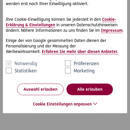
werden erst nach Ihrer Einwilligung aktiviert.
der wahre Wille des Erblassers zutage gefördert werden
können.
Ihre Cookie-Einwilligung können Sie jederzeit in den
Cookie-
Verschenkt oder verschleudert eine geschäftsunfähige
Erklärung & Einstellungen
in unseren Datenschutzhinweisen
Person große Teile ihres Vermögens zu Lebzeiten, kann dies
ändern. Nähere Informationen zu uns finden Sie im
Impressum
.
zur Folge haben, dass ihr potentieller Nachlass massiv
Einige der von Google gesammelten Daten dienen der
reduziert wird, was den letzten Willen stark relativiert.
Personalisierung und der Messung der
Werbewirksamkeit.
Erfahren Sie mehr über diesen Anbieter.
Die Erben können somit in den Sachwalterakt des
Verstorbenen umfassend Einsicht nehmen.
Notwendig
Präferenzen
Statistiken
Marketing
Auswahl erlauben
Alle erlauben
#Rechtsprechung
#Erben & Schenken
Teilen
Cookie Einstellungen anpassen