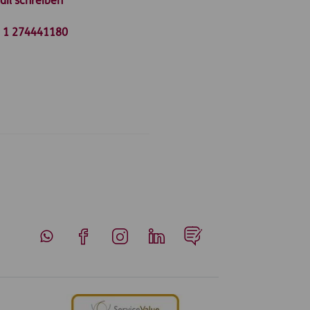
ail schreiben
 1 274441180
Whatsapp
Facebook
Instagram
LinkedIn
Blog