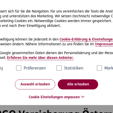
mationen wie Polizzennummern, verifiziert diese und arbeitet 
chanismus stellt sicher, dass nicht automatisiert lösbare Auf
ert sich für Sie die Navigation. Für uns vereinfachen die Tools die Ana
gt selbstverständlich nach den aktuellen Information Security
 und unterstützen das Marketing. Wir setzen (technisch) notwendige C
 Marketing-Cookies ein. Notwendige Cookies werden immer gespeichert.
igitaler Versicherer werden
erst nach Ihrer Einwilligung aktiviert.
 2025 in der Versicherungsbranche digital führend sein, sowohl
willigung können Sie jederzeit in den
Cookie-Erklärung & Einstellunge
rkten. Der gruppenweite Einsatz neuer Technologien wie Roboti
weisen ändern. Nähere Informationen zu uns finden Sie im
Impressu
ss Mining spielt dabei eine wesentliche Rolle. Die Technologi
vices und Prozesse entlang der gesamten Wertschöpfungskette z
 Google gesammelten Daten dienen der Personalisierung und der Mess
 verbessert den Kundenservice und mildert Effekte des demogr
eit.
Erfahren Sie mehr über diesen Anbieter.
icer der ERGO Group: „Die Digitalisierung ist ein zentrales Elemen
ig
Präferenzen
Statistiken
Mark
Branche und unseres Unternehmens. Indem wir den technologisc
t nur den Mehrwert für unsere Kundinnen und Kunden, unsere M
ruppe insgesamt. Durch die enge Zusammenarbeit mit und zwi
Auswahl erlauben
Alle erlauben
n wir auch die Standardisierung von Prozessen und Technologie
oran. So stärken wir gemeinsam die Wettbewerbsfähigkeit de
Cookie Einstellungen anpassen