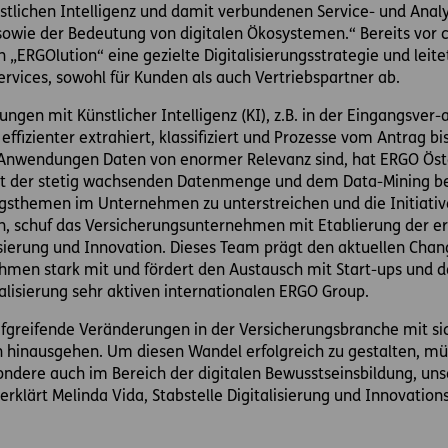
stlichen Intelligenz und damit verbundenen Service- und Ana
sowie der Bedeutung von digitalen Ökosystemen.“ Bereits vor 
„ERGOlution“ eine gezielte Digitalisierungsstrategie und lei
rvices, sowohl für Kunden als auch Vertriebspartner ab.
ngen mit Künstlicher Intelligenz (KI), z.B. in der Eingangsver-
effizienter extrahiert, klassifiziert und Prozesse vom Antrag 
-Anwendungen Daten von enormer Relevanz sind, hat ERGO Öste
it der stetig wachsenden Datenmenge und dem Data-Mining be
ngsthemen im Unternehmen zu unterstreichen und die Initiative
n, schuf das Versicherungsunternehmen mit Etablierung der ers
lisierung und Innovation. Dieses Team prägt den aktuellen Cha
hmen stark mit und fördert den Austausch mit Start-ups und
talisierung sehr aktiven internationalen ERGO Group.
tiefgreifende Veränderungen in der Versicherungsbranche mit sic
hinausgehen. Um diesen Wandel erfolgreich zu gestalten, müs
ere auch im Bereich der digitalen Bewusstseinsbildung, uns
“ erklärt Melinda Vida, Stabstelle Digitalisierung und Innova