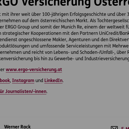
RGO Versicherung Österr
 mit ihrer weit über 100-jährigen Erfolgsgeschichte und über 
rnehmen auf dem österreichischen Markt. Als Tochtergesellsc
l der ERGO Group und somit der Munich Re, einem der weltweit 
 strategischer Kooperationen mit den Partnern UniCredit/Ban
ndienst angeschlossene Makler, Agenturen und den Direktvertr
oduktlösungen und umfassende Serviceleistungen mit Mehrwert
ernehmen und reicht von Lebens- und Schaden-/Unfall-, über 
kenversicherung bis hin zu Gewerbe- und Industrieversicherun
ter
www.ergo-versicherung.at
book
,
Instagram
und
LinkedIn
.
ür Journalisten/-innen
.
Werner Rack