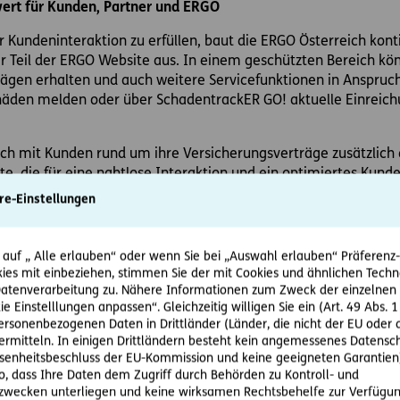
rwert für Kunden, Partner und ERGO
 Kundeninteraktion zu erfüllen, baut die ERGO Österreich konti
r Teil der ERGO Website aus. In einem geschützten Bereich k
rägen erhalten und auch weitere Servicefunktionen in Anspruch
häden melden oder über SchadentrackER GO! aktuelle Einreic
sch mit Kunden rund um ihre Versicherungsverträge zusätzlich
e, die für eine nahtlose Interaktion und ein optimiertes Kunde
ine Anfragen in Echtzeit, sondern unterstützt Kunden auch dire
re-Einstellungen
träge mittels digitaler Signaturmöglichkeit sofort online unte
Konzern veröffentlichte die ERGO Österreich gerade einen m
 auf „ Alle erlauben“ oder wenn Sie bei „Auswahl erlauben“ Präferenz-, 
enfreundliche Kommunikation. Diese Voicebot-Interaktion spar
ies mit einbeziehen, stimmen Sie der mit Cookies und ähnlichen Techn
 die ERGO Mitarbeiter, die sich so noch stärker auf beratungsi
tenverarbeitung zu. Nähere Informationen zum Zweck der einzelnen 
ie Einstelllungen anpassen“. Gleichzeitig willigen Sie ein (Art. 49 Abs. 1
personenbezogenen Daten in Drittländer (Länder, die nicht der EU ode
r bewältigt das ERGO Service Team in Österreich sowohl für Ku
rmitteln. In einigen Drittländern besteht kein angemessenes Datensc
enheitsbeschluss der EU-Kommission und keine geeigneten Garantien)
an Anfragen aus unterschiedlichen Kanälen. Ein hoher Automat
ko, dass Ihre Daten dem Zugriff durch Behörden zu Kontroll- und
on (RPA) garantiert dabei eine effiziente Bearbeitung. Ein au
wecken unterliegen und keine wirksamen Rechtsbehelfe zur Verfügun
nfrage und filtert jene Prozesse heraus, die automatisiert be