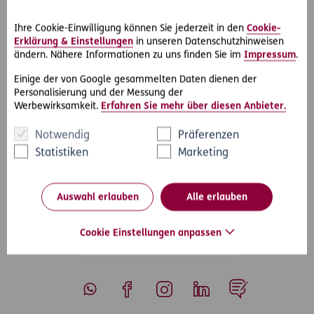
Verkauf von Fahrzeugen sowie bei Streitigkeiten aus
Ihre Cookie-Einwilligung können Sie jederzeit in den
Cookie-
Versicherungsverträgen gehören dazu.
Erklärung & Einstellungen
in unseren Datenschutzhinweisen
ändern. Nähere Informationen zu uns finden Sie im
Impressum
.
Der Fahrzeug-Rechtsschutz für Unternehmen kann
zusätzlich zur Basisabsicherung, dem Profi-Rechtsschutz,
Einige der von Google gesammelten Daten dienen der
abgeschlossen werden.
Personalisierung und der Messung der
Werbewirksamkeit.
Erfahren Sie mehr über diesen Anbieter.
Notwendig
Präferenzen
Statistiken
Marketing
#Rechtsfälle
Teilen
Auswahl erlauben
Alle erlauben
Cookie Einstellungen anpassen