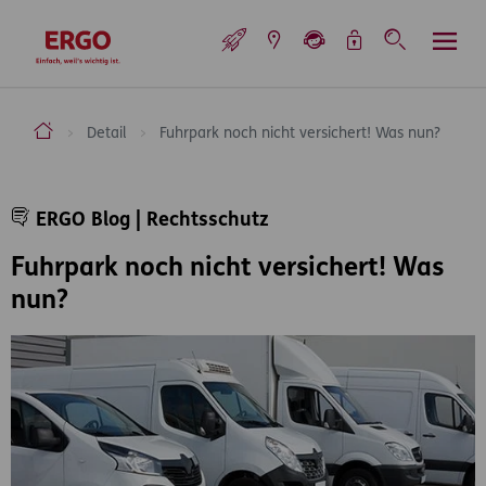
Inhaltsbereich (Access Key: 0)
Hauptnavigation (Access Key: 1)
Top-Navigation (Access Key: 2)
Inhaltsübersicht (Access Key: 3)
Footer-Links (Access Key: 4)
Top-Navigation
zur Startseite
ERGO Versicherung Aktiengesellschaft
Detail
Fuhrpark noch nicht versichert! Was nun?
Inhaltsbereich
ERGO Blog | Rechtsschutz
Fuhrpark noch nicht versichert! Was
nun?