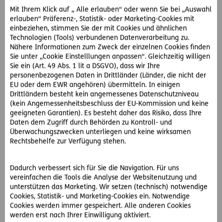
Mit Ihrem Klick auf „ Alle erlauben“ oder wenn Sie bei „Auswahl
Unter
www.das.at
vereinbart sie mittels Online-Formular
erlauben“ Präferenz-, Statistik- oder Marketing-Cookies mit
einen Gesprächstermin mit einem Rechtsschutzberater.
einbeziehen, stimmen Sie der mit Cookies und ähnlichen
Beim Skypetermin erklärt ihr der D.A.S. Mitarbeiter welche
Technologien (Tools) verbundenen Datenverarbeitung zu.
Möglichkeiten es im D.A.S. Firmen-Rechtsschutz gibt und
Nähere Informationen zum Zweck der einzelnen Cookies finden
Sie unter „Cookie Einstelllungen anpassen“. Gleichzeitig willigen
beantwortet all ihre Fragen.
Sie ein (Art. 49 Abs. 1 lit a DSGVO), dass wir Ihre
Ihre Firmenfahrzeuge kann Frau R. ganz einfach mit dem
personenbezogenen Daten in Drittländer (Länder, die nicht der
Fahrzeug-Rechtsschutz absichern. Begeistert ist die
EU oder dem EWR angehören) übermitteln. In einigen
Geschäftsführerin auch davon, dass die D.A.S. eine
Drittländern besteht kein angemessenes Datenschutzniveau
Pauschalversicherung für Fuhrparks anbietet. Dadurch
(kein Angemessenheitsbeschluss der EU-Kommission und keine
entfällt die Meldung einzelner Kennzeichen – sie muss
geeigneten Garantien). Es besteht daher das Risiko, dass Ihre
lediglich die Anzahl ihrer Mitarbeiter angeben, um ihre
Daten dem Zugriff durch Behörden zu Kontroll- und
Überwachungszwecken unterliegen und keine wirksamen
Fahrzeuge zu versichern.
Rechtsbehelfe zur Verfügung stehen.
Fahrzeug-Rechtsschutz für betriebliche und private KFZ
Dadurch verbessert sich für Sie die Navigation. Für uns
Der Fahrzeug-Rechtsschutz gilt nicht nur für die
vereinfachen die Tools die Analyse der Websitenutzung und
unterstützen das Marketing. Wir setzen (technisch) notwendige
betrieblichen, sondern auch für privat genutzte KFZ. Darin
Cookies, Statistik- und Marketing-Cookies ein. Notwendige
inkludiert sind beispielsweise der Schadensersatz- und
Cookies werden immer gespeichert. Alle anderen Cookies
Straf-Rechtsschutz für Streitigkeiten nach Verkehrsunfällen.
werden erst nach Ihrer Einwilligung aktiviert.
Auch der Fahrzeug-Vertrags-Rechtsschutz für den An- und