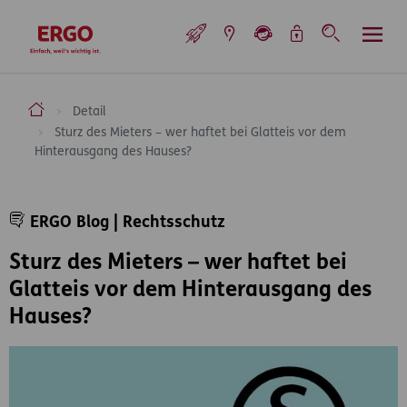
Inhaltsbereich (Access Key: 0)
Hauptnavigation (Access Key: 1)
Top-Navigation (Access Key: 2)
Inhaltsübersicht (Access Key: 3)
Footer-Links (Access Key: 4)
Top-Navigation
zur Startseite
ERGO Versicherung Aktiengesellschaft
Detail
Sturz des Mieters – wer haftet bei Glatteis vor dem
Hinterausgang des Hauses?
Inhaltsbereich
ERGO Blog | Rechtsschutz
Sturz des Mieters – wer haftet bei
Glatteis vor dem Hinterausgang des
Hauses?