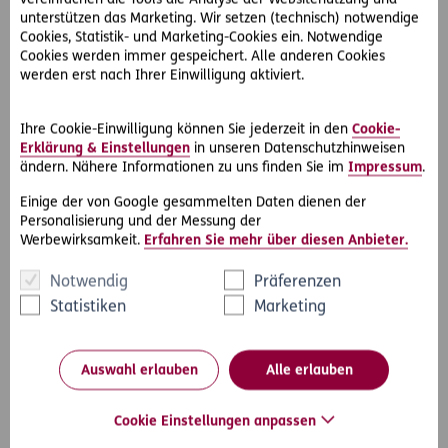
Winterdienstvertrages zugunsten Dritter vor. Herr S. hat
unterstützen das Marketing. Wir setzen (technisch) notwendige
nämlich einen Anspruch auf Schmerzengeld und
Cookies, Statistik- und Marketing-Cookies ein. Notwendige
Schadenersatz gegenüber der Genossenschaft als seinem
Cookies werden immer gespeichert. Alle anderen Cookies
werden erst nach Ihrer Einwilligung aktiviert.
Vertragspartner. Somit scheidet ein direkter Anspruch
gegen den Winterdienst aus.
Ihre Cookie-Einwilligung können Sie jederzeit in den
Cookie-
Auch aus deliktischer Haftung kann Herr S. sich nicht an die
Erklärung & Einstellungen
in unseren Datenschutzhinweisen
Winterdienstfirma wenden, da bei der gesetzlichen
ändern. Nähere Informationen zu uns finden Sie im
Impressum
.
Erfüllungsgehilfenhaftung (ohne Vertrag) der Unternehmer
Einige der von Google gesammelten Daten dienen der
für seine Leute nur haftet, wenn er sich einer körperlich
Personalisierung und der Messung der
untüchtigen Person bedient oder diese wissentlich
Werbewirksamkeit.
Erfahren Sie mehr über diesen Anbieter.
gefährlich ist. Das ist hier aber nicht der Fall.
Notwendig
Präferenzen
Herr S. hat somit den Falschen geklagt und muss sich mit
Statistiken
Marketing
seinen Ansprüchen in einem neuen Prozess direkt an die
Genossenschaft als seinen Vertragspartner wenden.
Auswahl erlauben
Alle erlauben
Cookie Einstellungen anpassen
#Rechtsprechung
Teilen