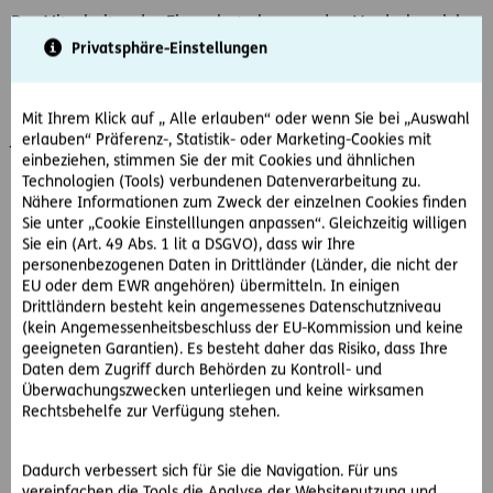
Der Mitarbeiter der Firma hat aber nur den Vorderbereich
der Liegenschaft bestreut, sodass sich im Bereich der
Privatsphäre-Einstellungen
Hinterausgänge und Wege eine Eisfläche bildet.
Herr S. kommt dort zu Sturz und verletzt sich. Er möchte
Mit Ihrem Klick auf „ Alle erlauben“ oder wenn Sie bei „Auswahl
jetzt EUR 5.580,- Schmerzengeld und Schadenersatz haben.
erlauben“ Präferenz-, Statistik- oder Marketing-Cookies mit
einbeziehen, stimmen Sie der mit Cookies und ähnlichen
Er klagt die Firma direkt. Ist das möglich?
Technologien (Tools) verbundenen Datenverarbeitung zu.
Nähere Informationen zum Zweck der einzelnen Cookies finden
So hat der OGH entschieden:
Sie unter „Cookie Einstelllungen anpassen“. Gleichzeitig willigen
Sie ein (Art. 49 Abs. 1 lit a DSGVO), dass wir Ihre
Der OGH verneint das.
personenbezogenen Daten in Drittländer (Länder, die nicht der
EU oder dem EWR angehören) übermitteln. In einigen
Herr S. hat kein direktes Klagerecht gegen die
Drittländern besteht kein angemessenes Datenschutzniveau
Winterdienstfirma. Es besteht kein echter Vertrag
(kein Angemessenheitsbeschluss der EU-Kommission und keine
zugunsten Dritter.
geeigneten Garantien). Es besteht daher das Risiko, dass Ihre
Daten dem Zugriff durch Behörden zu Kontroll- und
Wieso?
Überwachungszwecken unterliegen und keine wirksamen
Rechtsbehelfe zur Verfügung stehen.
Die Genossenschaft als Vermieter hat gegenüber Herrn S.
als Mieter vertragliche Schutz- und Sorgfaltspflichten. Diese
Dadurch verbessert sich für Sie die Navigation. Für uns
gehen allfälligen Schutzwirkungen des
vereinfachen die Tools die Analyse der Websitenutzung und