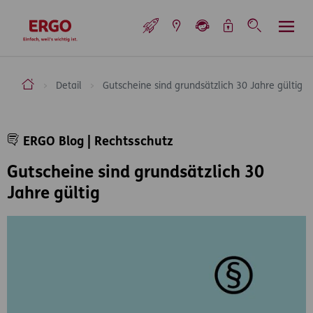
Inhaltsbereich (Access Key: 0)
Hauptnavigation (Access Key: 1)
Top-Navigation (Access Key: 2)
Inhaltsübersicht (Access Key: 3)
Footer-Links (Access Key: 4)
Top-Navigation
zur Startseite
ERGO Versicherung Aktiengesellschaft
Detail
Gutscheine sind grundsätzlich 30 Jahre gültig
Inhaltsbereich
ERGO Blog | Rechtsschutz
Gutscheine sind grundsätzlich 30
Jahre gültig