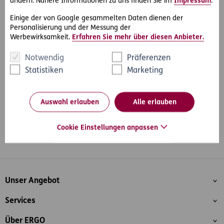
ändern. Nähere Informationen zu uns finden Sie im
Impressum
.
Einige der von Google gesammelten Daten dienen der
Personalisierung und der Messung der
Werbewirksamkeit.
Erfahren Sie mehr über diesen Anbieter.
#Kaufen & Verkaufen
#Rechtsprechung
Teilen
Notwendig
Präferenzen
Statistiken
Marketing
Auswahl erlauben
Alle erlauben
Cookie Einstellungen anpassen
Whatsapp
Facebook
Instagram
LinkedIn
Blog
Inhaltsübersicht
Unser Angebot
Services
Über ERGO