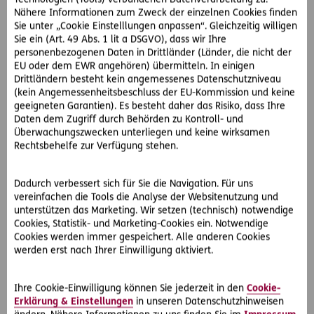
Nähere Informationen zum Zweck der einzelnen Cookies finden
So hat der OGH entschieden:
Sie unter „Cookie Einstelllungen anpassen“. Gleichzeitig willigen
Grundsätzlich endet das Recht, mit einem Gutschein aus
Sie ein (Art. 49 Abs. 1 lit a DSGVO), dass wir Ihre
dem Warensortiment des Ausstellers Waren zu beziehen,
personenbezogenen Daten in Drittländer (Länder, die nicht der
nach 30 Jahren. Die Vereinbarung einer kürzeren
EU oder dem EWR angehören) übermitteln. In einigen
Drittländern besteht kein angemessenes Datenschutzniveau
Verjährungsfrist ist grundsätzlich zulässig. Allerdings muss
(kein Angemessenheitsbeschluss der EU-Kommission und keine
es eine sachliche Rechtfertigung dafür geben. Hier ist es so,
geeigneten Garantien). Es besteht daher das Risiko, dass Ihre
dass der Erwerber den dem Gutschein entsprechenden
Daten dem Zugriff durch Behörden zu Kontroll- und
Geldbetrag sofort an die W-OG übergibt. Diese kann aber
Überwachungszwecken unterliegen und keine wirksamen
erst dann an ein entsprechendes Partnerunternehmen
Rechtsbehelfe zur Verfügung stehen.
zahlen, wenn sie weiß, wo der Gutschein eingelöst
wurde.Wird nun die Leistung des Partnerbetriebs innerhalb
Dadurch verbessert sich für Sie die Navigation. Für uns
von zwei Jahren nicht abgerufen, kommt der W-OG der
vereinfachen die Tools die Analyse der Websitenutzung und
Gesamtbetrag zu Gute. Sie ist um das Entgelt für die
unterstützen das Marketing. Wir setzen (technisch) notwendige
verbriefte Leistung des Partnerbetriebs bereichert, ohne
Cookies, Statistik- und Marketing-Cookies ein. Notwendige
dass es dafür eine sachliche Rechtfertigung gibt. Die
Cookies werden immer gespeichert. Alle anderen Cookies
vorgesehene Verfallsfrist ist eine gröbliche Benachteiligung
werden erst nach Ihrer Einwilligung aktiviert.
des Vertragspartners. Da diese nicht durch ein
verständliches Interesse der W-OG aufgewogen wird, ist
Ihre Cookie-Einwilligung können Sie jederzeit in den
Cookie-
die Beschränkung der Gültigkeitsdauer auf zwei Jahre
Erklärung & Einstellungen
in unseren Datenschutzhinweisen
ungültig.