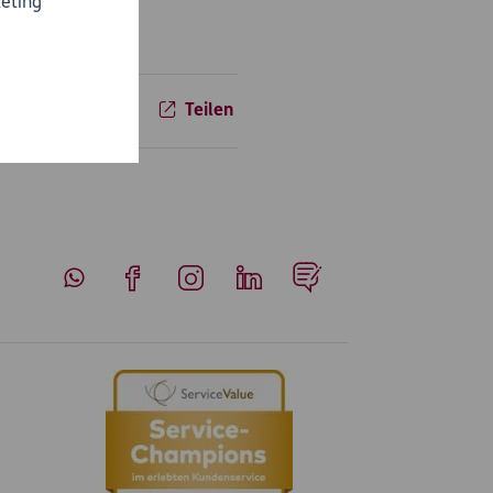
eting
Teilen
Whatsapp
Facebook
Instagram
LinkedIn
Blog