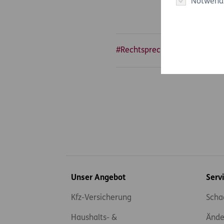
Notwend
#Rechtsprechung
#Schaden
Inhaltsübersicht
Unser Angebot
Serv
Kfz-Versicherung
Scha
Haushalts- &
Ände