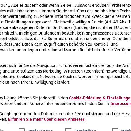
 auf „ Alle erlauben“ oder wenn Sie bei „Auswahl erlauben“ Präferenz-, 
ies mit einbeziehen, stimmen Sie der mit Cookies und ähnlichen Techn
H ein Behandlungspaket zur Enthaarung von Schultern, Nacke
tenverarbeitung zu. Nähere Informationen zum Zweck der einzelnen 
ie Einstelllungen anpassen“. Gleichzeitig willigen Sie ein (Art. 49 Abs. 1
 sechs Behandlungen sollen insgesamt EUR 5.650,00 kosten. 
personenbezogenen Daten in Drittländer (Länder, die nicht der EU ode
mit Herrn S. den Behandlungsvertrag: Er wird nach der Einna
rmitteln. In einigen Drittländern besteht kein angemessenes Datensc
ötungen und Pigmentstörungen hingewiesen und darüber informi
enheitsbeschluss der EU-Kommission und keine geeigneten Garantien)
brennungsrisiko wird bei diesem Gespräch nicht erwähnt. Bei de
ko, dass Ihre Daten dem Zugriff durch Behörden zu Kontroll- und
ierten EUR 1.400,00. Bei der vierten Behandlung am 01.10.200
wecken unterliegen und keine wirksamen Rechtsbehelfe zur Verfügun
e am Gerät für die Blitzlampen-Epilation. Herr S. erleidet Ver
eswegen vier Tage mittelstarke und zwei Tage leichte Schmer
ert sich für Sie die Navigation. Für uns vereinfachen die Tools die Ana
 Wahrscheinlich werden Pigmentstörungen zurückbleiben.
 und unterstützen das Marketing. Wir setzen (technisch) notwendige C
 Marketing-Cookies ein. Notwendige Cookies werden immer gespeichert.
ie Rückzahlung des bereits geleisteten Entgeltes sowie EUR 2
erst nach Ihrer Einwilligung aktiviert.
en ihre Pflicht verstoßen, das zur Blitzlampen-Epilation verw
willigung können Sie jederzeit in den
Cookie-Erklärung & Einstellunge
g von Herrn S. wurde durch eine zu hohe Energiedichte verursa
weisen ändern. Nähere Informationen zu uns finden Sie im
Impressu
g eingetreten ist, ist somit für Herrn S wertlos. Für wertlose 
 Google gesammelten Daten dienen der Personalisierung und der Mess
err S. hat der Behandlung auch nicht wirksam zugestimmt, da e
eit.
Erfahren Sie mehr über diesen Anbieter.
eht ihm also nicht nur Schmerzengeld sondern auch die Rückzah