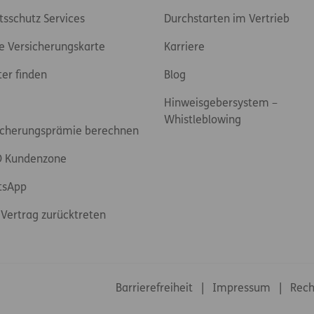
tsschutz Services
Durchstarten im Vertrieb
e Versicherungskarte
Karriere
ter finden
Blog
Hinweisgebersystem –
Whistleblowing
icherungsprämie berechnen
 Kundenzone
tsApp
Vertrag zurücktreten
Footer-Links
Barrierefreiheit
Impressum
Rech