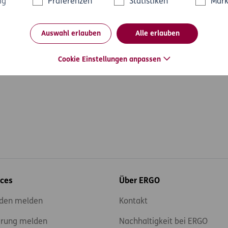
ig
Präferenzen
Statistiken
Mark
Auswahl erlauben
Alle erlauben
sersatz
Cookie Einstellungen anpassen
ices
Über ERGO
den melden
Kontakt
rung melden
Nachhaltigkeit bei ERGO