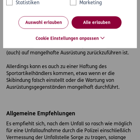
Statistiken
Marketing
Grundsätzlich hat jeder Skifahrer und Snowboarder
selbst dafür Sorge zu tragen, dass er über eine
ausreichende und taugliche Ausrüstung verfügt. In
Auswahl erlauben
Alle erlauben
vielen Bundesländern ist für Minderjährige auch das
Tragen eines Skihelms nunmehr vorgeschrieben, sodass
Cookie Einstellungen anpassen
es zu einer Verminderung der Haftung des
Unfallverursachers kommen kann, wenn der Unfall
(auch) auf mangelhafte Ausrüstung zurückzuführen ist.
Allerdings kann es auch zu einer Haftung des
Sportartikelhändlers kommen, etwa wenn er die
Skibindung falsch einstellt oder die Wartung von
Ausrüstungsgegenständen mangelhaft durchführt.
Allgemeine Empfehlungen
Es empfiehlt sich, nach dem Unfall so rasch wie möglich
für eine Unfallaufnahme durch die Polizei einschließlich
Vermessung der Unfallstelle Sorge zu tragen, solange