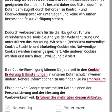
(kein Angemessenheitsbeschluss der EU-Kommission und keine
Rechtsprechung nicht verlangt.
geeigneten Garantien). Es besteht daher das Risiko, dass Ihre
Daten dem Zugriff durch Behörden zu Kontroll- und
Die Pflicht zur Pistensicherung endet täglich mit dem
Überwachungszwecken unterliegen und keine wirksamen
Rechtsbehelfe zur Verfügung stehen.
Ende des Pistenbetriebs, der in der Regel entsprechend
kundgemacht ist. In räumlicher Hinsicht reicht die
Pistensicherung bis zum Pistenrand, wobei besondere
Dadurch verbessert sich für Sie die Navigation. Für uns
Gefahrenstellen (so genannte atypische Gefahren) auch
vereinfachen die Tools die Analyse der Websitenutzung und
in einem zwei Meter breiten Streifen außerhalb des
unterstützen das Marketing. Wir setzen (technisch) notwendige
Pistenrands abgesichert werden müssen.
Cookies, Statistik- und Marketing-Cookies ein. Notwendige
Cookies werden immer gespeichert. Alle anderen Cookies
werden erst nach Ihrer Einwilligung aktiviert.
Während des normalen Pistenbetriebs dürfen
Pistenfahrzeuge (Pistenraupen, Skidoos usw.) nur bei
dringenden betrieblichen Erfordernissen eingesetzt
Ihre Cookie-Einwilligung können Sie jederzeit in den
Cookie-
werden. Sie haben dann entsprechende optische und
Erklärung & Einstellungen
in unseren Datenschutzhinweisen
ändern. Nähere Informationen zu uns finden Sie im
Impressum
.
akustische Warneinrichtungen einzuschalten.
Einige der von Google gesammelten Daten dienen der
Personalisierung und der Messung der
Werbewirksamkeit.
Erfahren Sie mehr über diesen Anbieter.
Eigenverantwortung und mangelhafte
Ausrüstung
Notwendig
Präferenzen