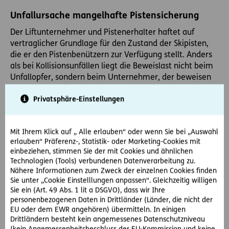
Unfallursache mangelhafte Pistensicherung
Der Liftunternehmer und Pistenerhalter haftet auf
vertraglicher Grundlage für den Zustand der Skipisten,
die er den Pistenbenützern zur Verfügung stellt. Anders
als bei Kollisionsunfällen liegt die Beweislast nicht beim
Unfallopfer, sondern beim Unternehmer, der beweisen
muss, dass er die zumutbare Sorgfalt eingehalten hat.
Privatsphäre-Einstellungen
Der Unternehmer haftet nur für den sogenannten
„organisierten Skiraum“, also die als solche gewidmeten
Mit Ihrem Klick auf „ Alle erlauben“ oder wenn Sie bei „Auswahl
Skipisten. Bei Skirouten leistet der Unternehmer nur
erlauben“ Präferenz-, Statistik- oder Marketing-Cookies mit
Gewähr für die Lawinensicherung, nicht für die Freiheit
einbeziehen, stimmen Sie der mit Cookies und ähnlichen
vor sonstigen Gefahren; insbesondere gibt es bei
Technologien (Tools) verbundenen Datenverarbeitung zu.
Skirouten keine Haftung für den Zustand der Route. Auf
Nähere Informationen zum Zweck der einzelnen Cookies finden
Skipisten sind Gefahrenstellen hingegen grundsätzlich
Sie unter „Cookie Einstelllungen anpassen“. Gleichzeitig willigen
abzusichern, etwa durch entsprechende Warnungen
Sie ein (Art. 49 Abs. 1 lit a DSGVO), dass wir Ihre
personenbezogenen Daten in Drittländer (Länder, die nicht der
(Warntafeln, Stocknetze usw.) oder sogar durch
EU oder dem EWR angehören) übermitteln. In einigen
Fangnetze und Abpolsterung. Ein Schutz vor allen
Drittländern besteht kein angemessenes Datenschutzniveau
möglichen Gefahren wird jedoch von der