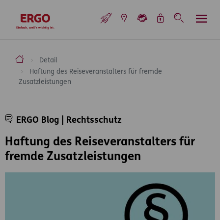
Inhaltsbereich (Access Key: 0)
Hauptnavigation (Access Key: 1)
Top-Navigation (Access Key: 2)
Inhaltsübersicht (Access Key: 3)
Footer-Links (Access Key: 4)
Top-Navigation
zur Startseite
ERGO Versicherung Aktiengesellschaft
Detail
Haftung des Reiseveranstalters für fremde
Zusatzleistungen
Inhaltsbereich
ERGO Blog | Rechtsschutz
Haftung des Reiseveranstalters für
fremde Zusatzleistungen