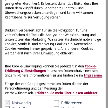
Reiseveranstalterin. Diese lehnt eine Haftung ab.
geeigneten Garantien). Es besteht daher das Risiko, dass Ihre
Daten dem Zugriff durch Behörden zu Kontroll- und
So hat der OGH entschieden:
Überwachungszwecken unterliegen und keine wirksamen
Schon in der erstmaligen telefonischen Kontaktaufnahme
Rechtsbehelfe zur Verfügung stehen.
liegt eine Ausrichtung der Geschäftstätigkeit auf die
Niederlande vor. Damit kann die Klage nur mehr am
Dadurch verbessert sich für Sie die Navigation. Für uns
Wohnsitz des Verbrauchers eingebracht werden. Damit sind
vereinfachen die Tools die Analyse der Websitenutzung und
die österreichischen Gerichte für diesen Rechtsstreit nicht
unterstützen das Marketing. Wir setzen (technisch) notwendige
zuständig.
Cookies, Statistik- und Marketing-Cookies ein. Notwendige
Cookies werden immer gespeichert. Alle anderen Cookies
werden erst nach Ihrer Einwilligung aktiviert.
Ihre Cookie-Einwilligung können Sie jederzeit in den
Cookie-
#Rechtsprechung
Teilen
Erklärung & Einstellungen
in unseren Datenschutzhinweisen
ändern. Nähere Informationen zu uns finden Sie im
Impressum
.
Einige der von Google gesammelten Daten dienen der
Personalisierung und der Messung der
Werbewirksamkeit.
Erfahren Sie mehr über diesen Anbieter.
Notwendig
Präferenzen