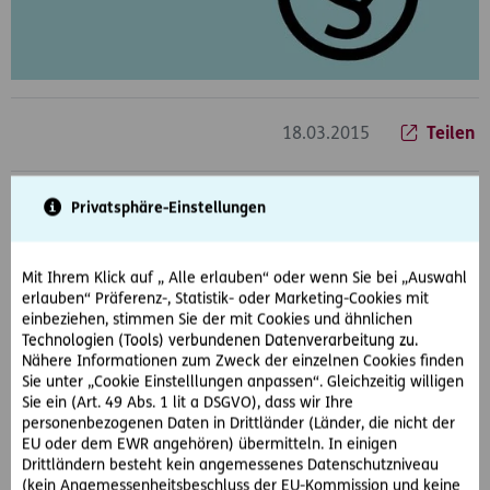
18.03.2015
Teilen
Privatsphäre-Einstellungen
Was ist passiert?
Frau X hat bei der beklagten Reiseveranstalterin eine
Mit Ihrem Klick auf „ Alle erlauben“ oder wenn Sie bei „Auswahl
Pauschalreise gebucht. Am Urlaubsort nimmt sie an einem
erlauben“ Präferenz-, Statistik- oder Marketing-Cookies mit
Bootsausflug teil. Diesen hat sie direkt vor Ort gebucht.
einbeziehen, stimmen Sie der mit Cookies und ähnlichen
Dieser Ausflug wird nicht von der Reiseveranstalterin
Technologien (Tools) verbundenen Datenverarbeitung zu.
ausgeführt bzw. veranstaltet. Beim Aussteigen der
Nähere Informationen zum Zweck der einzelnen Cookies finden
Ausflugsteilnehmer aus dem Boot verletzt sich Frau X
Sie unter „Cookie Einstelllungen anpassen“. Gleichzeitig willigen
Sie ein (Art. 49 Abs. 1 lit a DSGVO), dass wir Ihre
schwer. Die Verletzung ist auf ein nicht ordnungsgemäßes
personenbezogenen Daten in Drittländer (Länder, die nicht der
Anlegen des Bootes zurückzuführen.
EU oder dem EWR angehören) übermitteln. In einigen
Drittländern besteht kein angemessenes Datenschutzniveau
Frau X wendet sich mit Ihren Ansprüchen an die
(kein Angemessenheitsbeschluss der EU-Kommission und keine