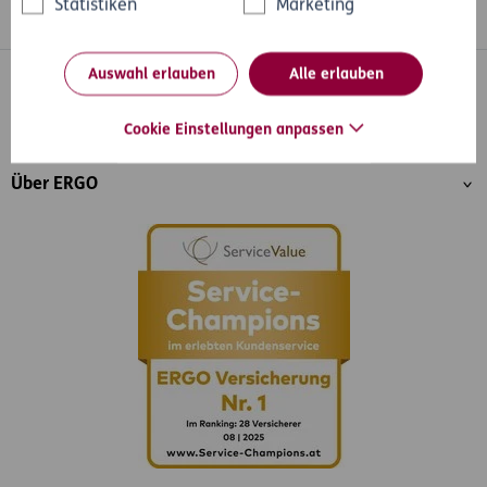
Statistiken
Marketing
Whatsapp
Facebook
Instagram
LinkedIn
Blog
Auswahl erlauben
Alle erlauben
Inhaltsübersicht
Unser Angebot
Cookie Einstellungen anpassen
Services
Über ERGO