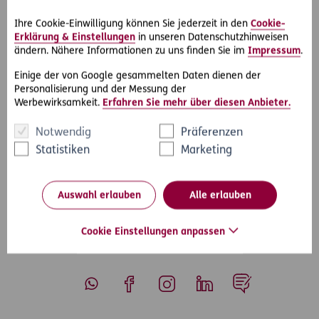
rechtsschutzversichert gewesen, hätte sie die Kosten selbst
bezahlen müssen. Der Schadenersatz-Rechtsschutz ist für
Ihre Cookie-Einwilligung können Sie jederzeit in den
Cookie-
Firmenkunden im Profi-Rechtsschutz und für Privatkunden
Erklärung & Einstellungen
in unseren Datenschutzhinweisen
im D.A.S. Start-Rechtschutz versichert.
ändern. Nähere Informationen zu uns finden Sie im
Impressum
.
Welche Summen auf einen zukommen können, kann mit
Einige der von Google gesammelten Daten dienen der
dem D.A.S. Prozesskostenrechner online ausgerechnet
Personalisierung und der Messung der
werden.
Werbewirksamkeit.
Erfahren Sie mehr über diesen Anbieter.
Notwendig
Präferenzen
Statistiken
Marketing
#Rechtsfälle
#Schadensersatz
Teilen
Auswahl erlauben
Alle erlauben
Cookie Einstellungen anpassen
Whatsapp
Facebook
Instagram
LinkedIn
Blog