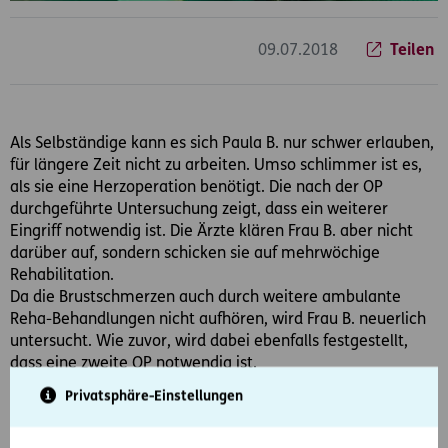
09.07.2018
Teilen
Als Selbständige kann es sich Paula B. nur schwer erlauben,
für längere Zeit nicht zu arbeiten. Umso schlimmer ist es,
als sie eine Herzoperation benötigt. Die nach der OP
durchgeführte Untersuchung zeigt, dass ein weiterer
Eingriff notwendig ist. Die Ärzte klären Frau B. aber nicht
darüber auf, sondern schicken sie auf mehrwöchige
Rehabilitation.
Da die Brustschmerzen auch durch weitere ambulante
Reha-Behandlungen nicht aufhören, wird Frau B. neuerlich
untersucht. Wie zuvor, wird dabei ebenfalls festgestellt,
dass eine zweite OP notwendig ist.
Privatsphäre-Einstellungen
D.A.S. übernimmt Prozesskostenrisiko
Der zweite Eingriff hilft und die Beschwerden verschwinden.