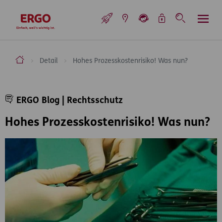
Inhaltsbereich (Access Key: 0)
Hauptnavigation (Access Key: 1)
Top-Navigation (Access Key: 2)
Inhaltsübersicht (Access Key: 3)
Footer-Links (Access Key: 4)
Top-Navigation
zur Startseite
ERGO Versicherung Aktiengesellschaft
Detail
Hohes Prozesskostenrisiko! Was nun?
Inhaltsbereich
ERGO Blog | Rechtsschutz
Hohes Prozesskostenrisiko! Was nun?