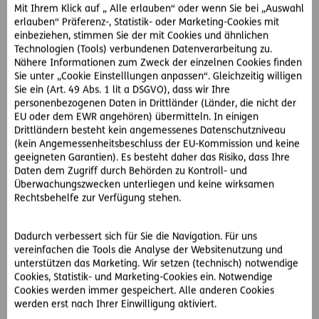
Mit Ihrem Klick auf „ Alle erlauben“ oder wenn Sie bei „Auswahl
Aber Frau B. hat neben unnötigen Schmerzen einen
erlauben“ Präferenz-, Statistik- oder Marketing-Cookies mit
Verdienstentgang von mehreren zehntausend Euro zu
einbeziehen, stimmen Sie der mit Cookies und ähnlichen
beklagen. Wäre sie durch die Ärzte richtig aufgeklärt und
Technologien (Tools) verbundenen Datenverarbeitung zu.
sofort ein zweites Mal operiert worden, hätte sie sich die
Nähere Informationen zum Zweck der einzelnen Cookies finden
monatelange Reha erspart. Ihr Verlust wäre deutlich
Sie unter „Cookie Einstelllungen anpassen“. Gleichzeitig willigen
Sie ein (Art. 49 Abs. 1 lit a DSGVO), dass wir Ihre
geringer gewesen.
personenbezogenen Daten in Drittländer (Länder, die nicht der
Die D.A.S. stellt Frau B. einen spezialisierten D.A.S.
EU oder dem EWR angehören) übermitteln. In einigen
Partneranwalt zur Seite, der sie vor Gericht vertritt. Da
Drittländern besteht kein angemessenes Datenschutzniveau
ärztliche Aufklärungsfehler aufgrund fehlender Zeugen
(kein Angemessenheitsbeschluss der EU-Kommission und keine
aber extrem schwer zu beweisen sind, verliert Frau B. den
geeigneten Garantien). Es besteht daher das Risiko, dass Ihre
Prozess. Die Prozesskosten betragen aufgrund des hohen
Daten dem Zugriff durch Behörden zu Kontroll- und
Überwachungszwecken unterliegen und keine wirksamen
Streitwerts, zahlreicher Gutachten und einigen
Rechtsbehelfe zur Verfügung stehen.
Verhandlungstagen 60.000,- Euro. Die D.A.S. springt ein und
übernimmt den gesamten Betrag.
Dadurch verbessert sich für Sie die Navigation. Für uns
Ohne Rechtsschutz kann es sehr teuer werden
vereinfachen die Tools die Analyse der Websitenutzung und
unterstützen das Marketing. Wir setzen (technisch) notwendige
Recht zu haben heißt nicht immer Recht zu bekommen.
Cookies, Statistik- und Marketing-Cookies ein. Notwendige
Cookies werden immer gespeichert. Alle anderen Cookies
Daher ist es umso wichtiger, rechtlich abgesichert zu sein.
werden erst nach Ihrer Einwilligung aktiviert.
Wäre Frau B. als Firmenkundin nicht bei der D.A.S.