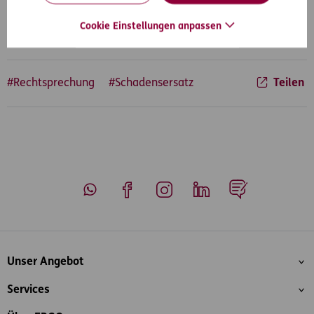
Verhalten setzt, es ist ihm kein Verschulden anzulasten..
Cookie Einstellungen anpassen
#Rechtsprechung
#Schadensersatz
Teilen
Whatsapp
Facebook
Instagram
LinkedIn
Blog
Inhaltsübersicht
Unser Angebot
Services