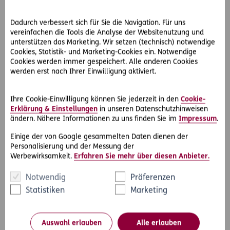
Die Anforderungen an die die Verwahrungs- und
Beaufsichtigungspflicht dürfen dabei nicht überspannt
Dadurch verbessert sich für Sie die Navigation. Für uns
werden.
vereinfachen die Tools die Analyse der Websitenutzung und
unterstützen das Marketing. Wir setzen (technisch) notwendige
Sind dem Tierhalter aber Eigenschaften eines Tieres
Cookies, Statistik- und Marketing-Cookies ein. Notwendige
bekannt bzw. hätten ihm diese bekannt sein müssen, die zu
Cookies werden immer gespeichert. Alle anderen Cookies
einer Gefahrenquelle werden könne, wie etwa nervöses
werden erst nach Ihrer Einwilligung aktiviert.
oder unberechenbares Verhalten, muss er für
entsprechende Vorkehrungen sorgen. Unterlässt er das,
muss er dafür einstehen.
Ihre Cookie-Einwilligung können Sie jederzeit in den
Cookie-
Erklärung & Einstellungen
in unseren Datenschutzhinweisen
Bei einem Stafford Terrier handelt es sich um einen Hund
ändern. Nähere Informationen zu uns finden Sie im
Impressum
.
mit erhöhtem Gefährdungspotential (sogenannter
„Kampfhund“).
Einige der von Google gesammelten Daten dienen der
Allerdings war in diesem Fall der Hund in der
Personalisierung und der Messung der
mehrmonatigen Beobachtung sehr zutraulich,
Werbewirksamkeit.
Erfahren Sie mehr über diesen Anbieter.
menschenbezogen und galt als „Schmuser“ Frau L. hat sich
Notwendig
Präferenzen
bei der Verabschiedung selbst in eine Gefahrenlage
gebracht, in dem sie sich zu dem schwerhörigen und
Statistiken
Marketing
schlecht sehenden Hund hinunter gebeugt hat.
Der Tierschutzverein musste nicht damit rechnen, dass
Auswahl erlauben
Alle erlauben
Frau L. gegenüber einem fremden Hund ein derartiges