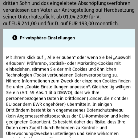
dritten Sohn und das eingeleitete Abschöpfungsverfahren
veranlassen den Vater zur Antragstellung auf Herabsetzung
seiner Unterhaltspflicht ab 01.04.2009 für V.
auf EUR 241,00 und für D. auf EUR 193,00 monatlich.
Das Erstgericht weist den Unterhaltsherabsetzungsantrag
Privatsphäre-Einstellungen
für April 2009 ab und gibt dem Vater für die Zeit ab
01.05.2009 recht. Dabei wendet es eine komplexe
Berechnungsmethode, die so genannte modifizierte
Mit Ihrem Klick auf „ Alle erlauben“ oder wenn Sie bei „Auswahl
erlauben“ Präferenz-, Statistik- oder Marketing-Cookies mit
Differenzmethode, an. Das Rekursgericht bestätigt diese
einbeziehen, stimmen Sie der mit Cookies und ähnlichen
Entscheidung: Auch das zweitinstanzliche Gericht geht
Technologien (Tools) verbundenen Datenverarbeitung zu.
davon aus, dass jene Einkommensteile, die dem
Nähere Informationen zum Zweck der einzelnen Cookies finden
unterhaltspflichtigen Vater aufgrund des
Sie unter „Cookie Einstelllungen anpassen“. Gleichzeitig willigen
Abschöpfungsverfahrens nicht zur Verfügung stehen, für die
Sie ein (Art. 49 Abs. 1 lit a DSGVO), dass wir Ihre
Unterhaltsverpflichtung nicht zu berücksichtigen sind.
personenbezogenen Daten in Drittländer (Länder, die nicht der
EU oder dem EWR angehören) übermitteln. In einigen
Drittländern besteht kein angemessenes Datenschutzniveau
Gegen diese Entscheidung erheben die Kinder V. und D.
(kein Angemessenheitsbeschluss der EU-Kommission und keine
Revisionsrekurs an den OGH. Gemäß § 140 Abs. 1 ABGB
geeigneten Garantien). Es besteht daher das Risiko, dass Ihre
haben die Eltern zur Deckung der ihren
Daten dem Zugriff durch Behörden zu Kontroll- und
Lebensverhältnissen angemessenen Bedürfnisse des Kindes
Überwachungszwecken unterliegen und keine wirksamen