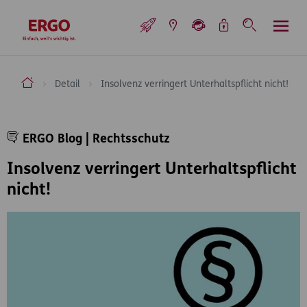
Inhaltsbereich (Access Key: 0)
Hauptnavigation (Access Key: 1)
Top-Navigation (Access Key: 2)
Inhaltsübersicht (Access Key: 3)
Footer-Links (Access Key: 4)
Top-Navigation
zur Startseite
ERGO Versicherung Aktiengesellschaft
Detail
Insolvenz verringert Unterhaltspflicht nicht!
Inhaltsbereich
ERGO Blog | Rechtsschutz
Insolvenz verringert Unterhaltspflicht
nicht!