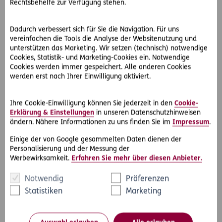
beizutragen. Bei einem unselbstständig Erwerbstätigen
Rechtsbehelfe zur Verfügung stehen.
stellt regelmäßig dessen monatliches
Durchschnittseinkommen die Bemessungsgrundlage für
Dadurch verbessert sich für Sie die Navigation. Für uns
den monatlich zu leistenden Unterhaltsbeitrag dar.
vereinfachen die Tools die Analyse der Websitenutzung und
Laufende Verbindlichkeiten des Unterhaltsschuldners
unterstützen das Marketing. Wir setzen (technisch) notwendige
mindern die Bemessungsgrundlage grundsätzlich nicht und
Cookies, Statistik- und Marketing-Cookies ein. Notwendige
sind vom verbleibenden Einkommensteil zu begleichen.
Cookies werden immer gespeichert. Alle anderen Cookies
werden erst nach Ihrer Einwilligung aktiviert.
So hat der OGH entschieden:
Der OGH kommt zum Erkenntnis, dass der Umstand, dass
Ihre Cookie-Einwilligung können Sie jederzeit in den
Cookie-
dem Unterhaltspflichtigen sein Erwerbseinkommen
Erklärung & Einstellungen
in unseren Datenschutzhinweisen
aufgrund der Eröffnung des Konkurses über sein Vermögen
ändern. Nähere Informationen zu uns finden Sie im
Impressum
.
oder daran anschließender insolvenzrechtlicher
Einige der von Google gesammelten Daten dienen der
Konsequenzen (Abschöpfungsverfahren, Zahlungsplan,
Personalisierung und der Messung der
Zwangsausgleich) nicht zur Gänze zur Verfügung steht, für
Werbewirksamkeit.
Erfahren Sie mehr über diesen Anbieter.
sich alleine nicht zu einer Verminderung seiner
Unterhaltspflicht führt.
Notwendig
Präferenzen
Statistiken
Marketing
Das die Kinder V. und D. ja auch Familienbeihilfe bezogen
haben, wurde im übrigen von den beiden Vorinstanzen
nicht berücksichtigt, sodass schon deswegen eine