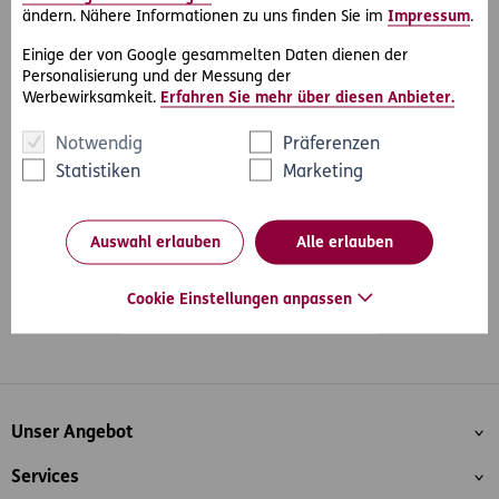
kann sie sich auf rasche rechtliche Unterstützung
ändern. Nähere Informationen zu uns finden Sie im
Impressum
.
verlassen.
Einige der von Google gesammelten Daten dienen der
Personalisierung und der Messung der
Werbewirksamkeit.
Erfahren Sie mehr über diesen Anbieter.
Notwendig
Präferenzen
#Rechtsfälle
#Auto & Motorrad
Teilen
Statistiken
Marketing
Auswahl erlauben
Alle erlauben
Cookie Einstellungen anpassen
Whatsapp
Facebook
Instagram
LinkedIn
Blog
Inhaltsübersicht
Unser Angebot
Services