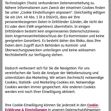
Geräusche.
Technologien (Tools) verbundenen Datenverarbeitung zu.
Nähere Informationen zum Zweck der einzelnen Cookies finden
Sie unter „Cookie Einstelllungen anpassen“. Gleichzeitig willigen
Also meldet sich Regina P. beim D.A.S.
Sie ein (Art. 49 Abs. 1 lit a DSGVO), dass wir Ihre
RechtsServiceZentrum Ost. Die Referentin kontaktiert
personenbezogenen Daten in Drittländer (Länder, die nicht der
einen Techniker des Importeurs, der gegen einen geringen
EU oder dem EWR angehören) übermitteln. In einigen
Kostenbeitrag bei der neuerlichen Zerlegung des Getriebes
Drittländern besteht kein angemessenes Datenschutzniveau
anwesend ist. Dabei stellt sich heraus, dass die Werkstatt
(kein Angemessenheitsbeschluss der EU-Kommission und keine
zwei Zahnräder falsch eingebaut haben.
geeigneten Garantien). Es besteht daher das Risiko, dass Ihre
Daten dem Zugriff durch Behörden zu Kontroll- und
Überwachungszwecken unterliegen und keine wirksamen
Die D.A.S. handelt für Frau P. aus, dass sie nur die Rechnung
Rechtsbehelfe zur Verfügung stehen.
für den ersten Reparaturversuch bezahlen muss.
Auch die Kosten für den Fachmann des Importeurs können
Dadurch verbessert sich für Sie die Navigation. Für uns
vereinfachen die Tools die Analyse der Websitenutzung und
auf die Werkstätte überwälzt werden.
unterstützen das Marketing. Wir setzen (technisch) notwendige
Cookies, Statistik- und Marketing-Cookies ein. Notwendige
Deshalb Rechtsschutz
Cookies werden immer gespeichert. Alle anderen Cookies
werden erst nach Ihrer Einwilligung aktiviert.
Als Laie ist man vermeintlichen Experten oft hilflos
ausgeliefert. Gut, dass Frau P. vorgesorgt hat. In ihrer D.A.S.
Ihre Cookie-Einwilligung können Sie jederzeit in den
Cookie-
Versicherung ist der
Fahrzeug-Rechtsschutz
inkludiert. So
Erklärung & Einstellungen
in unseren Datenschutzhinweisen