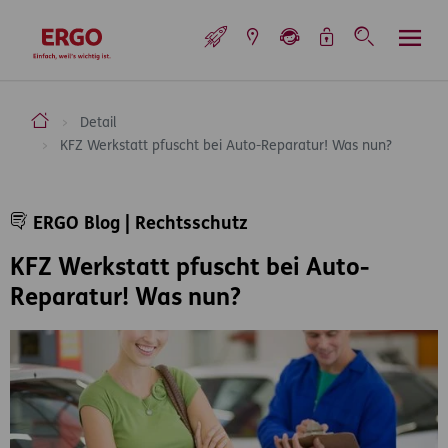
Inhaltsbereich (Access Key: 0)
Hauptnavigation (Access Key: 1)
Top-Navigation (Access Key: 2)
Inhaltsübersicht (Access Key: 3)
Footer-Links (Access Key: 4)
Top-Navigation
zur Startseite
ERGO Versicherung Aktiengesellschaft
Detail
KFZ Werkstatt pfuscht bei Auto-Reparatur! Was nun?
Inhaltsbereich
ERGO Blog | Rechtsschutz
KFZ Werkstatt pfuscht bei Auto-
Reparatur! Was nun?