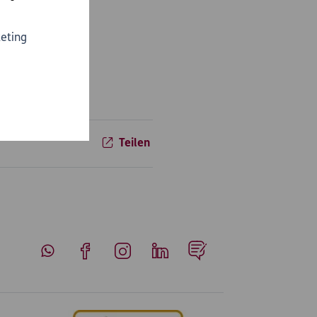
zung des (bereits
ch kein
eting
Teilen
Whatsapp
Facebook
Instagram
LinkedIn
Blog