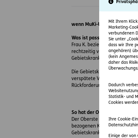
Privatsphä
Mit Ihrem Klick
wenn MuKi-Untersuchung zwar
Marketing-Cook
verbundenen Da
Was ist passiert?
Sie unter „Cook
Frau K. bezieht einkommensab
dass wir Ihre 
angehören) übe
rechtzeitig vor dem 3. Lebens
(kein Angemess
Gebietskrankenkasse erst nach
daher das Risi
Überwachungsz
Die Gebietskrankenkasse forde
verspätete Vorlage des Nachw
Dadurch verbess
Rückforderungsanspruch der G
Websitenutzung
Statistik- und
Cookies werden 
So hat der OGH entschieden:
Der Oberste Gerichtshof bejah
Ihre Cookie-Ein
Datenschutzhin
bezogenen Kindergeldes zurü
Gebietskrankenkasse ein diesb
Einige der von