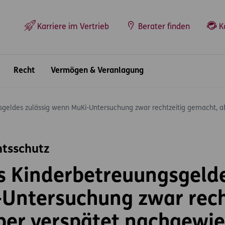
Top-Navigation
Karriere im Vertrieb
Berater finden
K
Recht
Vermögen & Veranlagung
sgeldes zulässig wenn MuKi-Untersuchung zwar rechtzeitig gemacht, a
htsschutz
s Kinderbetreuungsgelde
Untersuchung zwar rech
ber verspätet nachgewie