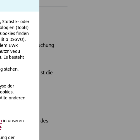
Statistik- oder
ologien (Tools)
Cookies finden
 lit a DSGVO),
-Kind-Pass Untersuchung
r dem EWR
hutzniveau
 Nachweis der
. Es besteht
g stehen.
gsgeldes. Grund ist die
zen verneinen den
lyse der
ookies,
 Alle anderen
. muss einen Teil des
n
in unseren
m
.
n wäre, dass die
ung der