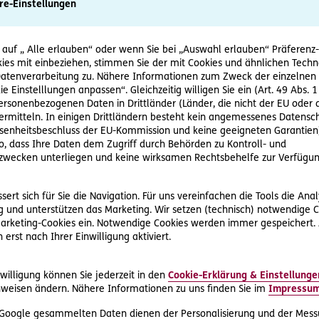
re-Einstellungen
 auf „ Alle erlauben“ oder wenn Sie bei „Auswahl erlauben“ Präferenz-, 
 rechtzeitig gemacht, aber verspätet nachgewiesen wird
ies mit einbeziehen, stimmen Sie der mit Cookies und ähnlichen Techn
tenverarbeitung zu. Nähere Informationen zum Zweck der einzelnen 
ie Einstelllungen anpassen“. Gleichzeitig willigen Sie ein (Art. 49 Abs. 1
hängiges Kinderbetreuungsgeld. Sie lässt zwar die 10. Mutter
personenbezogenen Daten in Drittländer (Länder, die nicht der EU ode
rmitteln. In einigen Drittländern besteht kein angemessenes Datensc
jahr der Tochter durchführen, legt jedoch den entsprechenden
enheitsbeschluss der EU-Kommission und keine geeigneten Garantien)
 Vollendung des 3. Lebensjahres ihrer Tochter vor.
ko, dass Ihre Daten dem Zugriff durch Behörden zu Kontroll- und
wecken unterliegen und keine wirksamen Rechtsbehelfe zur Verfügun
rt mit Bescheid eine teilweise Rückzahlung des Kinderbetreuun
eises der Untersuchung. Frau K. klagt dagegen. Die Vorinstan
ert sich für Sie die Navigation. Für uns vereinfachen die Tools die Ana
ebietskrankenkasse. Diese wendet sich an den OGH.
 und unterstützen das Marketing. Wir setzen (technisch) notwendige C
 Marketing-Cookies ein. Notwendige Cookies werden immer gespeichert.
erst nach Ihrer Einwilligung aktiviert.
t den Rückforderungsanspruch der Gebietskrankenkasse. Frau K
willigung können Sie jederzeit in den
Cookie-Erklärung & Einstellunge
weisen ändern. Nähere Informationen zu uns finden Sie im
Impressu
ckzahlen: Der OGH meint, dass es zwar wünschenswert gewese
ezügliches Erinnerungsschreiben an Frau K. gerichtet hätte.
 Google gesammelten Daten dienen der Personalisierung und der Mess