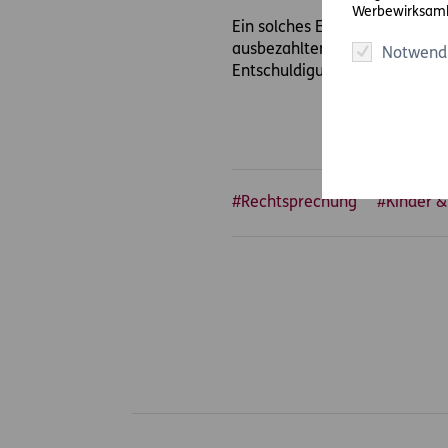
Werbewirksamk
Ein solches Erinnerungsschrei
ausbezahlten) Kinderbetreuun
Notwend
Entschuldigungsgrund.
#Rechtsprechung
#Kinder &