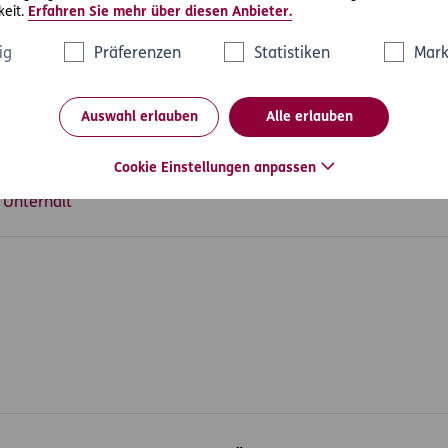
eit.
Erfahren Sie mehr über diesen Anbieter.
ben ist aber nach dem Gesetz nicht Voraussetzung für eine Kür
gsgeldes. Das Übersehen der Nachweisfrist ist für den OGH au
ig
Präferenzen
Statistiken
Mark
Auswahl erlauben
Alle erlauben
Cookie Einstellungen anpassen
 Unterhalt