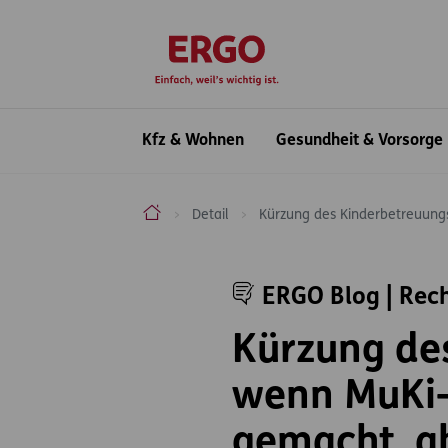
Inhaltsbereich (Access Key: 0)
Hauptnavigation (Access Key: 1)
Top-Navigation (Access Key: 2)
Inhaltsübersicht (Access Key: 3)
Footer-Links (Access Key: 4)
zur Startseite
Hauptnavigation
Kfz & Wohnen
Gesundheit & Vorsorge
ERGO Versicherung Aktiengesellschaft
Detail
Kürzung des Kinderbetreuung
Inhaltsbereich
ERGO Blog | Rec
Kürzung de
wenn MuKi-
gemacht, a