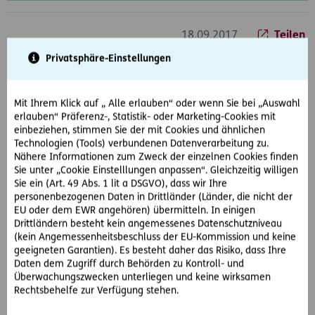
18.09.2017
Teilen
Privatsphäre-Einstellungen
Seit 1. September 2013 dürfen Sie in Kurzparkzonen in
Mit Ihrem Klick auf „ Alle erlauben“ oder wenn Sie bei „Auswahl
Wien 15 Minuten, statt bisher 10 Minuten, gratis parken.
erlauben“ Präferenz-, Statistik- oder Marketing-Cookies mit
einbeziehen, stimmen Sie der mit Cookies und ähnlichen
Den violetten 15-Minuten-Parkschein bekommen Sie
Technologien (Tools) verbundenen Datenverarbeitung zu.
kostenlos z.B. in der Trafik, er muss allerdings richtig
Nähere Informationen zum Zweck der einzelnen Cookies finden
ausgefüllt sein.
Sie unter „Cookie Einstelllungen anpassen“. Gleichzeitig willigen
Sie ein (Art. 49 Abs. 1 lit a DSGVO), dass wir Ihre
Ihre alten Zehn-Minuten-Parkscheine müssen Sie nicht
personenbezogenen Daten in Drittländer (Länder, die nicht der
entsorgen, diese bleiben gültig und gelten für 15 Minuten.
EU oder dem EWR angehören) übermitteln. In einigen
Drittländern besteht kein angemessenes Datenschutzniveau
(kein Angemessenheitsbeschluss der EU-Kommission und keine
Alternativ ist auch Handyparken mittels SMS möglich. Bitte
geeigneten Garantien). Es besteht daher das Risiko, dass Ihre
beachten Sie, dass eine Parkuhr oder ein Zettel auf dem die
Daten dem Zugriff durch Behörden zu Kontroll- und
Ankunftszeit notiert ist, nicht gültig ist und Sie somit nicht
Überwachungszwecken unterliegen und keine wirksamen
vor einer Strafe schützt.
Rechtsbehelfe zur Verfügung stehen.