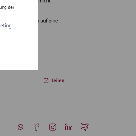
 die auf Grund von nicht
gelangen.
ung der
 falsche Reaktion auf eine
eting
eworfen werden.
Teilen