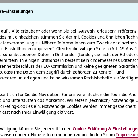
re-Einstellungen
rrad auf einer Freilandstraße mit einer zulässigen Geschwindi
r einem Pkw nach.
 auf „ Alle erlauben“ oder wenn Sie bei „Auswahl erlauben“ Präferenz-, 
ies mit einbeziehen, stimmen Sie der mit Cookies und ähnlichen Techn
tenverarbeitung zu. Nähere Informationen zum Zweck der einzelnen 
es Pkw-Lenkers erblickt Herr S. auf einmal einen auf der Fah
ie Einstelllungen anpassen“. Gleichzeitig willigen Sie ein (Art. 49 Abs. 1
personenbezogenen Daten in Drittländer (Länder, die nicht der EU ode
rmitteln. In einigen Drittländern besteht kein angemessenes Datensc
 blockieren die Bremsen und das Hinterrad wird instabil. Das Mo
enheitsbeschluss der EU-Kommission und keine geeigneten Garantien)
ner dosierten Bremsung und/oder Auslenken nach links wäre 
ko, dass Ihre Daten dem Zugriff durch Behörden zu Kontroll- und
wecken unterliegen und keine wirksamen Rechtsbehelfe zur Verfügun
d der Ansicht, dass Herrn S. ein Mitverschulden von 1/3 an dem U
ert sich für Sie die Navigation. Für uns vereinfachen die Tools die Ana
 und unterstützen das Marketing. Wir setzen (technisch) notwendige C
ersten Gerichtshof.
 Marketing-Cookies ein. Notwendige Cookies werden immer gespeichert.
erst nach Ihrer Einwilligung aktiviert.
?
schenurteil ein Mitverschulden von Herrn S.
willigung können Sie jederzeit in den
Cookie-Erklärung & Einstellunge
weisen ändern. Nähere Informationen zu uns finden Sie im
Impressu