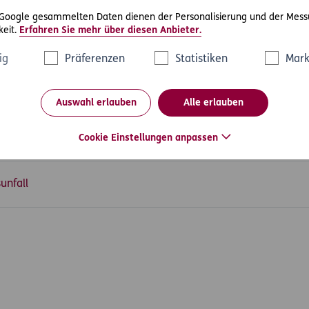
r S. seine Geschwindigkeit nicht auf Hindernisse einrichten muss,
ehrswidrigkeiten anderer Verkehrsteilnehmer in die Fahrbahn 
 Google gesammelten Daten dienen der Personalisierung und der Mess
eit.
Erfahren Sie mehr über diesen Anbieter.
htsprechung, dass einem Verkehrsteilnehmer eine rückblickend
ig
Präferenzen
Statistiken
Mark
nicht als Mitverschulden angerechnet werden kann.
S. auch kein seine Ansprüche kürzendes Mitverschulden vorg
Auswahl erlauben
Alle erlauben
Cookie Einstellungen anpassen
unfall