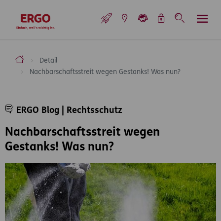
Inhaltsbereich (Access Key: 0)
Hauptnavigation (Access Key: 1)
Top-Navigation (Access Key: 2)
Inhaltsübersicht (Access Key: 3)
Footer-Links (Access Key: 4)
Top-Navigation
zur Startseite
ERGO Versicherung Aktiengesellschaft
Detail
Nachbarschaftsstreit wegen Gestanks! Was nun?
Inhaltsbereich
ERGO Blog | Rechtsschutz
Nachbarschaftsstreit wegen
Gestanks! Was nun?