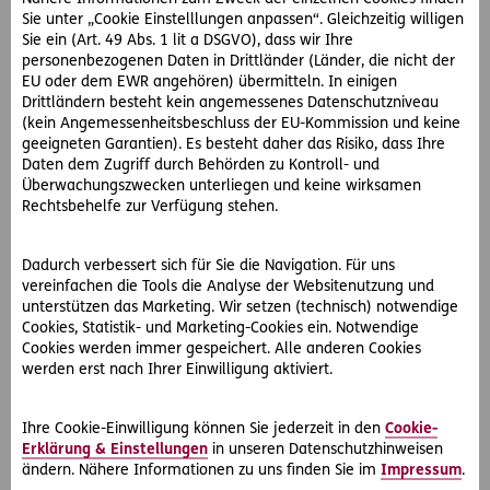
RechtsServiceZentrum Ost. Dieser richtet ein Schreiben an
Sie unter „Cookie Einstelllungen anpassen“. Gleichzeitig willigen
den Nachbarn mit dem Angebot einer außergerichtlichen
Sie ein (Art. 49 Abs. 1 lit a DSGVO), dass wir Ihre
Einigung. Beide Seiten erklären sich bereit, einen Termin
personenbezogenen Daten in Drittländer (Länder, die nicht der
EU oder dem EWR angehören) übermitteln. In einigen
mit einem Mediator wahrzunehmen. Dabei vereinbaren die
Drittländern besteht kein angemessenes Datenschutzniveau
beiden Parteien, dass Frau H. ihren Nachbarn vorwarnt,
(kein Angemessenheitsbeschluss der EU-Kommission und keine
wenn sie ihre Kürbisse düngen möchte. Der Nachbar wird
geeigneten Garantien). Es besteht daher das Risiko, dass Ihre
dann nach Möglichkeit sein Ferienhaus nicht nutzen. Dafür
Daten dem Zugriff durch Behörden zu Kontroll- und
versorgt ihn Magdalena H. regelmäßig mit Gemüse aus
Überwachungszwecken unterliegen und keine wirksamen
ihrem Anbau.
Rechtsbehelfe zur Verfügung stehen.
Standort-Rechtsschutz im D.A.S. Firmen-Rechtsschutz
Dadurch verbessert sich für Sie die Navigation. Für uns
inkludiert
vereinfachen die Tools die Analyse der Websitenutzung und
Nachbarschaftliche Konflikte müssen nicht immer vor
unterstützen das Marketing. Wir setzen (technisch) notwendige
Gericht ausgestritten werden. In ihrem
Firmen-
Cookies, Statistik- und Marketing-Cookies ein. Notwendige
Rechtsschutz
hat Magdalena H. den Standort-Rechtsschutz
Cookies werden immer gespeichert. Alle anderen Cookies
werden erst nach Ihrer Einwilligung aktiviert.
versichert. So hat sie Versicherungsschutz für ihre
Betriebsobjekte. Außerdem besteht die Option, eine
Mediation in Anspruch zu nehmen. Für Frau H. entstehen
Ihre Cookie-Einwilligung können Sie jederzeit in den
Cookie-
keine Kosten.
Erklärung & Einstellungen
in unseren Datenschutzhinweisen
ändern. Nähere Informationen zu uns finden Sie im
Impressum
.