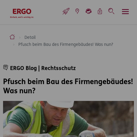
Inhaltsbereich (Access Key: 0)
Hauptnavigation (Access Key: 1)
Top-Navigation (Access Key: 2)
Inhaltsübersicht (Access Key: 3)
Footer-Links (Access Key: 4)
Top-Navigation
zur Startseite
ERGO Versicherung Aktiengesellschaft
Detail
Pfusch beim Bau des Firmengebäudes! Was nun?
Inhaltsbereich
ERGO Blog | Rechtsschutz
Pfusch beim Bau des Firmengebäudes!
Was nun?