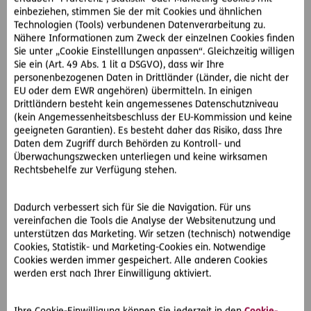
D.A.S. Direkthilfe als außergerichtliche Lösung
einbeziehen, stimmen Sie der mit Cookies und ähnlichen
Technologien (Tools) verbundenen Datenverarbeitung zu.
Frau B. wendet sich an die D.A.S., bei der ihre Firma
Nähere Informationen zum Zweck der einzelnen Cookies finden
Sie unter „Cookie Einstelllungen anpassen“. Gleichzeitig willigen
rechtsschutzversichert ist. Die erfahrenen Juristen setzen
Sie ein (Art. 49 Abs. 1 lit a DSGVO), dass wir Ihre
®
die D.A.S. Direkthilfe
ein und schicken der Baufirma ein
personenbezogenen Daten in Drittländer (Länder, die nicht der
Schreiben, in dem sie zur Bereinigung aller Mängel
EU oder dem EWR angehören) übermitteln. In einigen
auffordern. Andernfalls würde ein Anwalt eingeschaltet
Drittländern besteht kein angemessenes Datenschutzniveau
werden. Da die Baufirma nicht einlenkt, wird der Fall einer
(kein Angemessenheitsbeschluss der EU-Kommission und keine
geeigneten Garantien). Es besteht daher das Risiko, dass Ihre
spezialisierten
Daten dem Zugriff durch Behörden zu Kontroll- und
D.A.S. Partneranwältin übergeben. Diese bringt den Fall vor
Überwachungszwecken unterliegen und keine wirksamen
Gericht. Frau B. gewinnt den Prozess und die Baufirma muss
Rechtsbehelfe zur Verfügung stehen.
das Fundament ordnungsgemäß errichten.
Auftraggeber-Rechtsschutz sichert Firmen als Bauherren
Dadurch verbessert sich für Sie die Navigation. Für uns
vereinfachen die Tools die Analyse der Websitenutzung und
ab
unterstützen das Marketing. Wir setzen (technisch) notwendige
Cookies, Statistik- und Marketing-Cookies ein. Notwendige
D.A.S. Firmenkunden können die Basisabsicherung – den
Cookies werden immer gespeichert. Alle anderen Cookies
Profi-Rechtsschutz – durch den Auftraggeber-Rechtsschutz
werden erst nach Ihrer Einwilligung aktiviert.
ergänzen. Dieser schützt vor Streitigkeiten über fremde
Lieferungen und Leistungen sowie Streitigkeiten mit