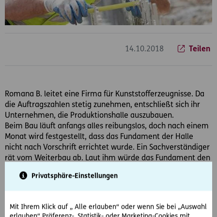
14.10.2018
Teilen
Romana B. leitet eine Firma für Kunststofferzeugnisse. Da
die Auftragszahlen stetig zunehmen, entschließt sich ihr
Unternehmen, die Produktionshalle auszubauen.
Beim Bau läuft anfangs alles reibungslos, doch nach einem
Monat wird festgestellt, dass das Fundament der Halle
nicht nach Vorschrift errichtet wurde. Ein Sachverständiger
rät vom Weiterbau ab. Laut ihm würde das Fundament den
Frost des kommenden Winters nicht überstehen, was dazu
Privatsphäre-Einstellungen
führen könnte, dass die Produktionshalle einsturzgefährdet
ist. Die Baufirma will den Fehler nicht eingestehen und
fordert die Zahlung der bisherigen Arbeiten.
Mit Ihrem Klick auf „ Alle erlauben“ oder wenn Sie bei „Auswahl
erlauben“ Präferenz-, Statistik- oder Marketing-Cookies mit