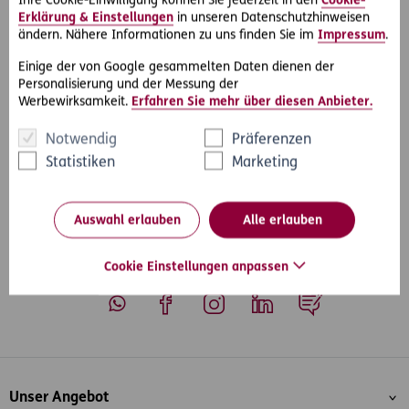
Ihre Cookie-Einwilligung können Sie jederzeit in den
Cookie-
anderen Versicherungen und enthält auch eine besondere
Erklärung & Einstellungen
in unseren Datenschutzhinweisen
Absicherung als Bauherr für betrieblich genutzte Objekte.
ändern. Nähere Informationen zu uns finden Sie im
Impressum
.
Für Privatkunden ist die Absicherung als Bauherr in der
WohnWelt
enthalten.
Einige der von Google gesammelten Daten dienen der
Personalisierung und der Messung der
Werbewirksamkeit.
Erfahren Sie mehr über diesen Anbieter.
Notwendig
Präferenzen
Statistiken
Marketing
#Rechtsfälle
#Schadensersatz
Teilen
Auswahl erlauben
Alle erlauben
Cookie Einstellungen anpassen
Whatsapp
Facebook
Instagram
LinkedIn
Blog
Inhaltsübersicht
Unser Angebot