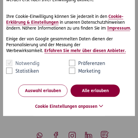
werden erst nach Ihrer Einwilligung aktiviert.
Radfahrstreifen
dient nur dem
GEGEN
die Einbahn
fahrenden Radverkehr. Demnach hat der Beklagte den
Radfahrstreifen zu Recht benützt, während die Klägerin ihn
Ihre Cookie-Einwilligung können Sie jederzeit in den
Cookie-
nicht benützen hätte dürfen.
Erklärung & Einstellungen
in unseren Datenschutzhinweisen
ändern. Nähere Informationen zu uns finden Sie im
Impressum
.
Nicht ausreichend geklärt ist allerdings die Frage, ob der
Einige der von Google gesammelten Daten dienen der
Beklagte den Unfall durch rechtzeitiges Anhalten
Personalisierung und der Messung der
vermeiden hätte können. Das müssen die Vorinstanzen nun
Werbewirksamkeit.
Erfahren Sie mehr über diesen Anbieter.
klären.
Notwendig
Präferenzen
Statistiken
Marketing
#Rechtsprechung
#Fahrrad & Co
Teilen
Auswahl erlauben
Alle erlauben
Cookie Einstellungen anpassen