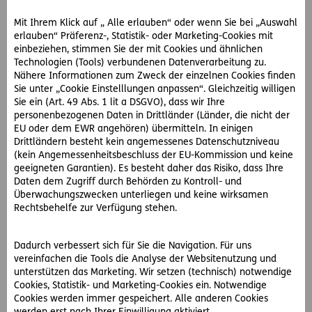
Die Klägerin kommt ihm auf dem Radfahrstreifen
Mit Ihrem Klick auf „ Alle erlauben“ oder wenn Sie bei „Auswahl
erlauben“ Präferenz-, Statistik- oder Marketing-Cookies mit
entgegen, nachdem sie eine Sperrlinie überfahren hat.
einbeziehen, stimmen Sie der mit Cookies und ähnlichen
Technologien (Tools) verbundenen Datenverarbeitung zu.
Nunmehr muss der OGH entscheiden, welche Fahrordnung
Nähere Informationen zum Zweck der einzelnen Cookies finden
hier gilt, nachdem die Vorinstanzen das Klagebegehren
Sie unter „Cookie Einstelllungen anpassen“. Gleichzeitig willigen
abgewiesen haben.
Sie ein (Art. 49 Abs. 1 lit a DSGVO), dass wir Ihre
personenbezogenen Daten in Drittländer (Länder, die nicht der
EU oder dem EWR angehören) übermitteln. In einigen
So hat der OGH entschieden:
Drittländern besteht kein angemessenes Datenschutzniveau
(kein Angemessenheitsbeschluss der EU-Kommission und keine
Der Oberste Gerichtshof hebt die Entscheidungen der
geeigneten Garantien). Es besteht daher das Risiko, dass Ihre
Vorinstanzen zur Verfahrensergänzung auf.
Daten dem Zugriff durch Behörden zu Kontroll- und
Überwachungszwecken unterliegen und keine wirksamen
Er spricht weiters aus:
Rechtsbehelfe zur Verfügung stehen.
Voraussetzung für das Befahren einer Einbahnstraße gegen
die Einbahnrichtung mit einem Fahrrad ist eine unter dem
Dadurch verbessert sich für Sie die Navigation. Für uns
Einbahn regelnden Hinweisschild angebrachte Zusatztafel
vereinfachen die Tools die Analyse der Websitenutzung und
„ausgenommen Radfahrer“.
unterstützen das Marketing. Wir setzen (technisch) notwendige
Cookies, Statistik- und Marketing-Cookies ein. Notwendige
Ein in solchen Einbahnstraßen angebrachter
Cookies werden immer gespeichert. Alle anderen Cookies