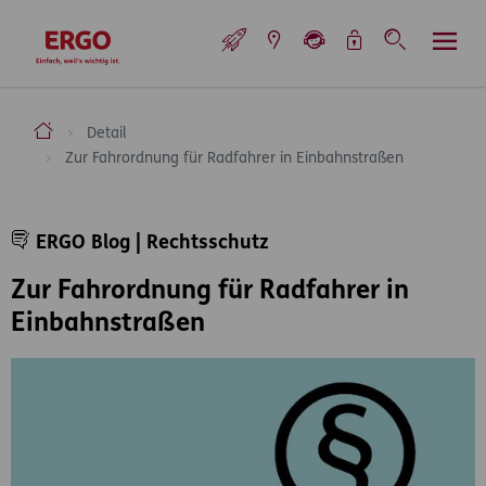
Inhaltsbereich (Access Key: 0)
Hauptnavigation (Access Key: 1)
Top-Navigation (Access Key: 2)
Inhaltsübersicht (Access Key: 3)
Footer-Links (Access Key: 4)
Top-Navigation
zur Startseite
ERGO Versicherung Aktiengesellschaft
Detail
Zur Fahrordnung für Radfahrer in Einbahnstraßen
Inhaltsbereich
ERGO Blog | Rechtsschutz
Zur Fahrordnung für Radfahrer in
Einbahnstraßen