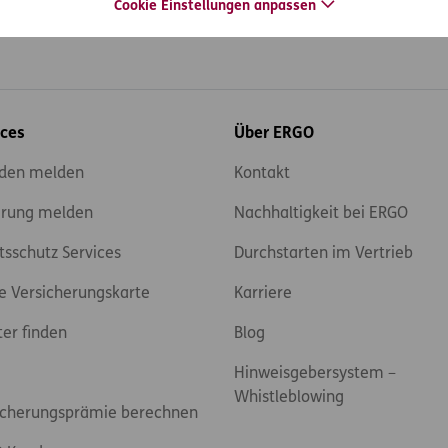
Cookie Einstellungen anpassen
ices
Über ERGO
den melden
Kontakt
rung melden
Nachhaltigkeit bei ERGO
tsschutz Services
Durchstarten im Vertrieb
e Versicherungskarte
Karriere
ter finden
Blog
Hinweisgebersystem –
Whistleblowing
icherungsprämie berechnen