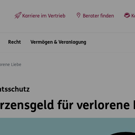
Top-Navigation
Karriere im Vertrieb
Berater finden
K
Recht
Vermögen & Veranlagung
orene Liebe
htsschutz
zensgeld für verlorene 