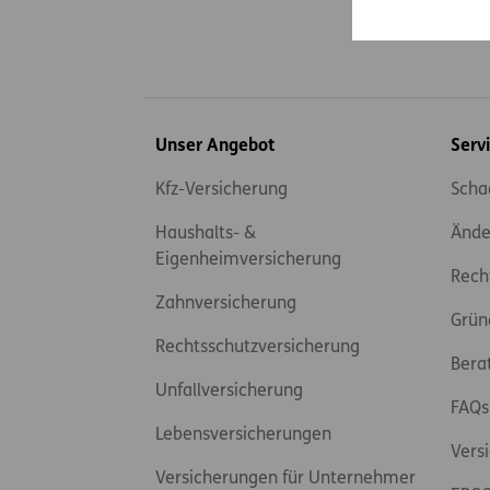
Inhaltsübersicht
Unser Angebot
Serv
Kfz-Versicherung
Scha
Haushalts- &
Ände
Eigenheimversicherung
Rech
Zahnversicherung
Grün
Rechtsschutzversicherung
Bera
Unfallversicherung
FAQs
Lebensversicherungen
Vers
Versicherungen für Unternehmer