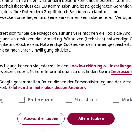
rmitteln. In einigen Drittländern besteht kein angemessenes Datensc
Frau S. Abwechslung bei Herrn G. Herr S. kommt seiner umtrie
enheitsbeschluss der EU-Kommission und keine geeigneten Garantien)
 nur schwer: Er leidet an Depression, kann seiner Arbeit nicht
ko, dass Ihre Daten dem Zugriff durch Behörden zu Kontroll- und
wecken unterliegen und keine wirksamen Rechtsbehelfe zur Verfügun
- Schmerzengeld von seinem Nebenbuhler G.
ert sich für Sie die Navigation. Für uns vereinfachen die Tools die Ana
 und unterstützen das Marketing. Wir setzen (technisch) notwendige C
reue Ehepartner für Gesundheitsbeeinträchtigungen haftet, d
 Marketing-Cookies ein. Notwendige Cookies werden immer gespeichert.
erst nach Ihrer Einwilligung aktiviert.
aftet der Dritte umso weniger, zumal ihn aus dem Ehevertrag a
e Ehepartner in der Hand, die Ehe und den Leidungszustand, d
en, entsteht, zu beenden (siehe auch 6 Ob 124/02g).
willigung können Sie jederzeit in den
Cookie-Erklärung & Einstellunge
weisen ändern. Nähere Informationen zu uns finden Sie im
Impressu
 Google gesammelten Daten dienen der Personalisierung und der Mess
eit.
Erfahren Sie mehr über diesen Anbieter.
cheidung
ig
Präferenzen
Statistiken
Mark
Auswahl erlauben
Alle erlauben