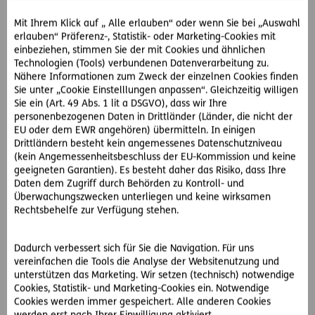
Anzeige durch die Polizei, an die D.A.S. Rechtsschutz AG.
Die D.A.S. eigenen Juristen erläutern ihm die
Mit Ihrem Klick auf „ Alle erlauben“ oder wenn Sie bei „Auswahl
erlauben“ Präferenz-, Statistik- oder Marketing-Cookies mit
bevorstehenden rechtlichen Schritte und empfehlen ihm,
einbeziehen, stimmen Sie der mit Cookies und ähnlichen
Schmerzensgeld zu fordern.
Technologien (Tools) verbundenen Datenverarbeitung zu.
Nähere Informationen zum Zweck der einzelnen Cookies finden
Einer der rund 500 spezialisierten D.A.S. Partneranwälte
Sie unter „Cookie Einstelllungen anpassen“. Gleichzeitig willigen
übernimmt den Fall von Herrn H. und
Sie ein (Art. 49 Abs. 1 lit a DSGVO), dass wir Ihre
vertritt den D.A.S. Kunden im Strafverfahren gegen den
personenbezogenen Daten in Drittländer (Länder, die nicht der
EU oder dem EWR angehören) übermitteln. In einigen
Randalierer vor Gericht. Obwohl das
Drittländern besteht kein angemessenes Datenschutzniveau
Gericht Herrn H. mit seiner Geldforderung Recht gibt, ist die
(kein Angemessenheitsbeschluss der EU-Kommission und keine
Summe beim Gegner uneinbringlich. Denn dieser ist
geeigneten Garantien). Es besteht daher das Risiko, dass Ihre
arbeitslos und kann nicht bezahlen.
Daten dem Zugriff durch Behörden zu Kontroll- und
Überwachungszwecken unterliegen und keine wirksamen
Zum Glück ist im Rechtsschutzpaket von Patrick H. auch
Rechtsbehelfe zur Verfügung stehen.
eine Ausfallsversicherung inkludiert.
Dank dieser übernimmt die D.A.S. die
Dadurch verbessert sich für Sie die Navigation. Für uns
Schmerzensgeldforderung und bezahlt ihrem Kunden
vereinfachen die Tools die Analyse der Websitenutzung und
die 3.500 Euro.
unterstützen das Marketing. Wir setzen (technisch) notwendige
Cookies, Statistik- und Marketing-Cookies ein. Notwendige
Ausfallsversicherung
bereits in Basisabdeckung inkludiert
Cookies werden immer gespeichert. Alle anderen Cookies