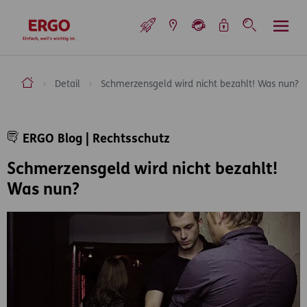
Inhaltsbereich (Access Key: 0)
Hauptnavigation (Access Key: 1)
Top-Navigation (Access Key: 2)
Inhaltsübersicht (Access Key: 3)
Footer-Links (Access Key: 4)
Top-Navigation
zur Startseite
ERGO Versicherung Aktiengesellschaft
Detail
Schmerzensgeld wird nicht bezahlt! Was nun?
Inhaltsbereich
ERGO Blog | Rechtsschutz
Schmerzensgeld wird nicht bezahlt!
Was nun?