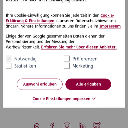
werden erst nach Ihrer Einwilligung aktiviert.
Unglückliche Überraschungen kann es immer geben. Zum
Glück hat Patrick H. gut vorgesorgt und mit seinem D.A.S.
Ihre Cookie-Einwilligung können Sie jederzeit in den
Cookie-
Rechtsschutz Privat
auch eine Ausfallsversicherung
Erklärung & Einstellungen
in unseren Datenschutzhinweisen
abgeschlossen.
ändern. Nähere Informationen zu uns finden Sie im
Impressum
.
Diese ist dann wichtig, wenn eine zugesprochene
Einige der von Google gesammelten Daten dienen der
Schmerzensgeldforderung beim Gegner uneinbringlich ist.
Personalisierung und der Messung der
In diesen Fällen springt die D.A.S. ein und zahlt die Summe
Werbewirksamkeit.
Erfahren Sie mehr über diesen Anbieter.
aus.
Notwendig
Präferenzen
Statistiken
Marketing
#Rechtsfälle
#Schadensersatz
Teilen
Auswahl erlauben
Alle erlauben
Cookie Einstellungen anpassen