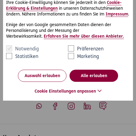
sondern ein Unterlassungsanspruch zu.
Ihre Cookie-Einwilligung können Sie jederzeit in den
Cookie-
Erklärung & Einstellungen
in unseren Datenschutzhinweisen
Der Gastwirt kann also aufatmen – die Landwirte müssen
ändern. Nähere Informationen zu uns finden Sie im
Impressum
.
alle das ortsübliche Ausmaß überschreitenden
Einige der von Google gesammelten Daten dienen der
Geruchsbelästigungen unterlassen.
Personalisierung und der Messung der
Werbewirksamkeit.
Erfahren Sie mehr über diesen Anbieter.
Notwendig
Präferenzen
Statistiken
Marketing
#Rechtsprechung
#Nachbarschaft & Haustiere
Teilen
Auswahl erlauben
Alle erlauben
Cookie Einstellungen anpassen
Whatsapp
Facebook
Instagram
LinkedIn
Blog
Inhaltsübersicht