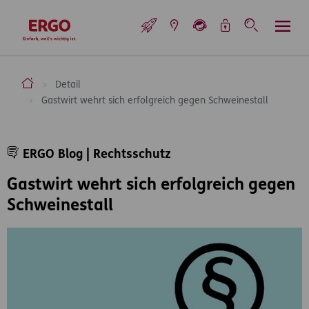
Inhaltsbereich (Access Key: 0)
Hauptnavigation (Access Key: 1)
Top-Navigation (Access Key: 2)
Inhaltsübersicht (Access Key: 3)
Footer-Links (Access Key: 4)
Top-Navigation
zur Startseite
ERGO Versicherung Aktiengesellschaft
Detail
Gastwirt wehrt sich erfolgreich gegen Schweinestall
Inhaltsbereich
ERGO Blog | Rechtsschutz
Gastwirt wehrt sich erfolgreich gegen
Schweinestall