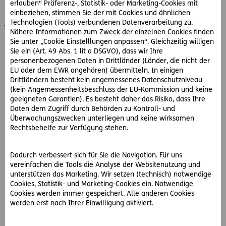
erlauben“ Präferenz-, Statistik- oder Marketing-Cookies mit
Herr M. bringt Unterlassungsklage ein: die Landwirte sollen
einbeziehen, stimmen Sie der mit Cookies und ähnlichen
jegliche Geruchsemission, die über das ortsübliche Ausmaß
Technologien (Tools) verbundenen Datenverarbeitung zu.
Nähere Informationen zum Zweck der einzelnen Cookies finden
hinausgeht, unterlassen.
Sie unter „Cookie Einstelllungen anpassen“. Gleichzeitig willigen
Sie ein (Art. 49 Abs. 1 lit a DSGVO), dass wir Ihre
So hat der OGH entschieden:
personenbezogenen Daten in Drittländer (Länder, die nicht der
Der Eigentümer eines Grundstücks kann dem Nachbarn von
EU oder dem EWR angehören) übermitteln. In einigen
dessen Grund ausgehende Einwirkungen durch Abwässer,
Drittländern besteht kein angemessenes Datenschutzniveau
Rauch, Gase, Wärme, Geruch, Geräusche, Erschütterung
(kein Angemessenheitsbeschluss der EU-Kommission und keine
und ähnliches insoweit untersagen, als diese das
geeigneten Garantien). Es besteht daher das Risiko, dass Ihre
ortsübliche gewöhnliche Maß überschreiten und die
Daten dem Zugriff durch Behörden zu Kontroll- und
ortsübliche Benutzung des Grundstücks wesentlich
Überwachungszwecken unterliegen und keine wirksamen
Rechtsbehelfe zur Verfügung stehen.
beeinträchtigen.
Wenn die Beeinträchtigung von einem Bergwerk oder einer
Dadurch verbessert sich für Sie die Navigation. Für uns
behördlich genehmigten Anlage ausgeht, kann der
vereinfachen die Tools die Analyse der Websitenutzung und
Nachbar nur Schadenersatz, nicht aber Unterlassung
unterstützen das Marketing. Wir setzen (technisch) notwendige
Cookies, Statistik- und Marketing-Cookies ein. Notwendige
begehren. Der Ausbau des Schweinestalls war zwar
Cookies werden immer gespeichert. Alle anderen Cookies
behördlich genehmigt. Der Schweinestall an sich ist aber
werden erst nach Ihrer Einwilligung aktiviert.
keine behördlich genehmigte Anlage im Sinne des
Gesetzes. Somit steht dem Gast nicht nur Schadenersatz,