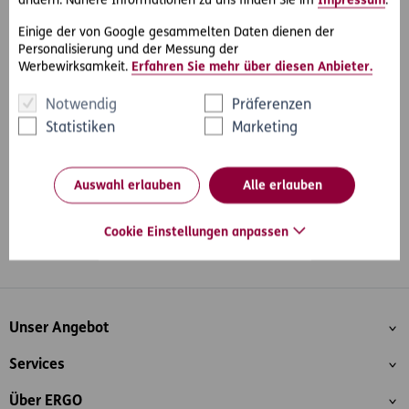
ändern. Nähere Informationen zu uns finden Sie im
Impressum
.
Einige der von Google gesammelten Daten dienen der
Personalisierung und der Messung der
Werbewirksamkeit.
Erfahren Sie mehr über diesen Anbieter.
#Rechtsprechung
#Wohnen & Vermieten
Teilen
Notwendig
Präferenzen
Statistiken
Marketing
Auswahl erlauben
Alle erlauben
Cookie Einstellungen anpassen
Whatsapp
Facebook
Instagram
LinkedIn
Blog
Inhaltsübersicht
Unser Angebot
Services
Über ERGO