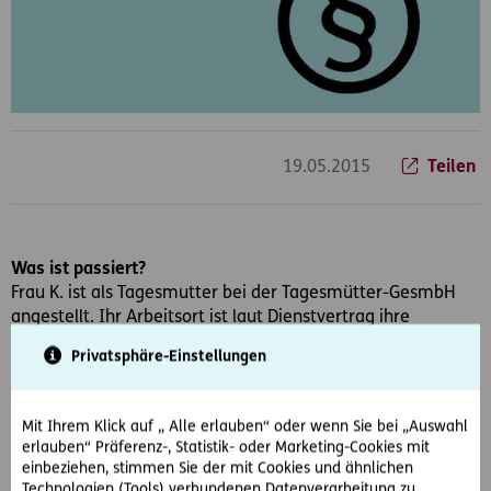
19.05.2015
Teilen
Was ist passiert?
Frau K. ist als Tagesmutter bei der Tagesmütter-GesmbH
angestellt. Ihr Arbeitsort ist laut Dienstvertrag ihre
Wohnung. Diese ist 95 m2 groß, besteht aus 4 Zimmern
Privatsphäre-Einstellungen
und verfügt über einen Garten mit Pool und
Kinderplanschbecken.
Mit Ihrem Klick auf „ Alle erlauben“ oder wenn Sie bei „Auswahl
Frau K. betreut – entgegen behördlicher Auflage – 7 Kinder
erlauben“ Präferenz-, Statistik- oder Marketing-Cookies mit
(inklusive ihr eigenes) statt der erlaubten 5 Kinder.
einbeziehen, stimmen Sie der mit Cookies und ähnlichen
Technologien (Tools) verbundenen Datenverarbeitung zu.