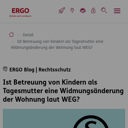
Inhaltsbereich (Access Key: 0)
Hauptnavigation (Access Key: 1)
Top-Navigation (Access Key: 2)
Inhaltsübersicht (Access Key: 3)
Footer-Links (Access Key: 4)
Top-Navigation
zur Startseite
ERGO Versicherung Aktiengesellschaft
Detail
Ist Betreuung von Kindern als Tagesmutter eine
Widmungsänderung der Wohnung laut WEG?
Inhaltsbereich
ERGO Blog | Rechtsschutz
Ist Betreuung von Kindern als
Tagesmutter eine Widmungsänderung
der Wohnung laut WEG?