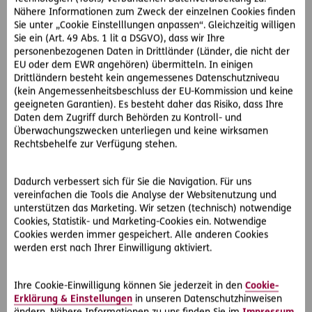
Nun kommt Herr L. ins Spiel. Er ist Eigentümer einer
Nähere Informationen zum Zweck der einzelnen Cookies finden
benachbarten Wohnung und beruflich Schichtarbeiter. Er
Sie unter „Cookie Einstelllungen anpassen“. Gleichzeitig willigen
kann aufgrund des Kinderlärms untertags nicht schlafen
Sie ein (Art. 49 Abs. 1 lit a DSGVO), dass wir Ihre
und meint, dass die Betreuung eine Widmungsänderung
personenbezogenen Daten in Drittländer (Länder, die nicht der
von Wohnung auf Betriebsstätte darstellt.
EU oder dem EWR angehören) übermitteln. In einigen
Drittländern besteht kein angemessenes Datenschutzniveau
Diese bedarf der Zustimmung der anderen
(kein Angemessenheitsbeschluss der EU-Kommission und keine
geeigneten Garantien). Es besteht daher das Risiko, dass Ihre
Wohnungseigentümer. Die Tätigkeit der Tagesmutter in der
Daten dem Zugriff durch Behörden zu Kontroll- und
Wohnung ist daher seiner Meinung nach nicht erlaubt.
Überwachungszwecken unterliegen und keine wirksamen
Rechtsbehelfe zur Verfügung stehen.
So hat der OGH entschieden:
Der Oberste Gerichtshof weist die Klage ab: Obwohl die
Dadurch verbessert sich für Sie die Navigation. Für uns
Tagesmutterschaft eine Ausübung eines Berufs darstellt,
vereinfachen die Tools die Analyse der Websitenutzung und
tritt der eigentliche Wohnzweck der betroffenen Wohnung
unterstützen das Marketing. Wir setzen (technisch) notwendige
nicht so stark in den Hintergrund, dass damit schon eine
Cookies, Statistik- und Marketing-Cookies ein. Notwendige
Cookies werden immer gespeichert. Alle anderen Cookies
Widmungsänderung in Richtung Betriebsstätte vorliegt.
werden erst nach Ihrer Einwilligung aktiviert.
Auch der Umstand, dass mehr Kinder betreut werden als
gesetzlich erlaubt sind, ist dafür kein Argument. Die
Ihre Cookie-Einwilligung können Sie jederzeit in den
Cookie-
Tagesmutter darf weiterhin in ihrer Wohnung die Tätigkeit
Erklärung & Einstellungen
in unseren Datenschutzhinweisen
ausüben..