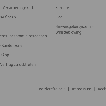
e Versicherungskarte
Karriere
ter finden
Blog
Hinweisgebersystem –
Whistleblowing
icherungsprämie berechnen
 Kundenzone
tsApp
Vertrag zurücktreten
Footer-Links
Barrierefreiheit
Impressum
Rech