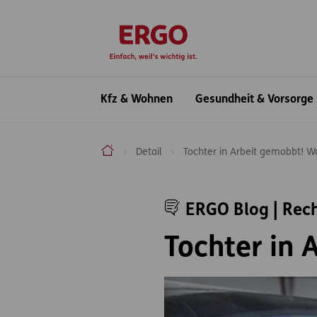
Inhaltsbereich (Access Key: 0)
Hauptnavigation (Access Key: 1)
Top-Navigation (Access Key: 2)
Inhaltsübersicht (Access Key: 3)
Footer-Links (Access Key: 4)
zur Startseite
Hauptnavigation
Kfz & Wohnen
Gesundheit & Vorsorge
ERGO Versicherung Aktiengesellschaft
Detail
Tochter in Arbeit gemobbt! W
Inhaltsbereich
ERGO Blog | Rec
Tochter in 