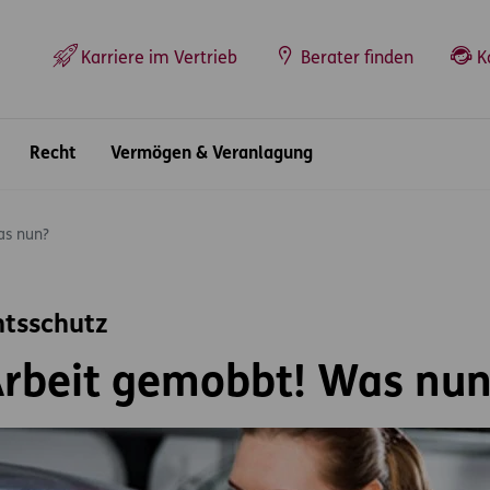
Top-Navigation
Karriere im Vertrieb
Berater finden
K
Recht
Vermögen & Veranlagung
as nun?
htsschutz
Arbeit gemobbt! Was nu