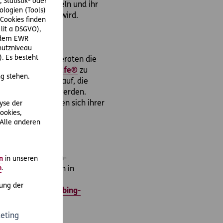
Statistik- oder
eitskollegen hänseln und ihr
ologien (Tools)
er Branche haben wird.
Cookies finden
 lit a DSGVO),
r dem EWR
hutzniveau
. Es besteht
ce. Die Juristen beraten die
der
D.A.S. Direkthilfe®
zu
g stehen.
und fordern dazu auf, die
ie Wege geleitet werden.
ernst und verhalten sich ihrer
lyse der
ookies,
 Alle anderen
ichert. Der Firmen-
n
in unseren
m
.
befindet sich noch in
ern profitiert.
ung der
 auch der
Antimobbing-
eting