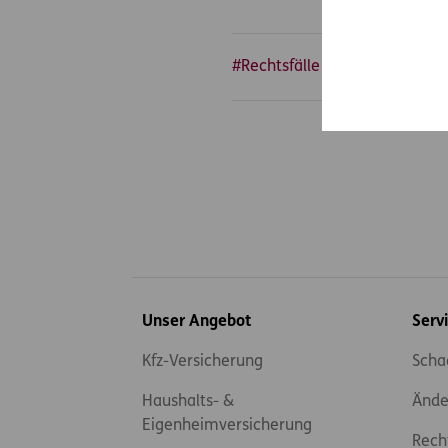
#Rechtsfälle
#Arbeit & Sozia
Inhaltsübersicht
Unser Angebot
Serv
Kfz-Versicherung
Scha
Haushalts- &
Ände
Eigenheimversicherung
Rech