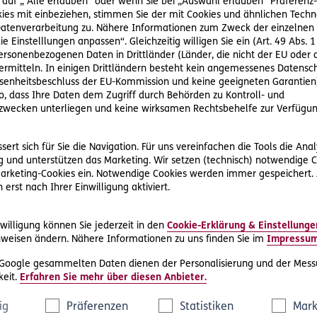
 auf „ Alle erlauben“ oder wenn Sie bei „Auswahl erlauben“ Präferenz-, 
rt. Umso schlimmer ist es für sie, dass sie ihre männlichen Arb
ies mit einbeziehen, stimmen Sie der mit Cookies und ähnlichen Techn
se erklären ihr außerdem, dass sie als Frau keine Chance in d
tenverarbeitung zu. Nähere Informationen zum Zweck der einzelnen 
ie Einstelllungen anpassen“. Gleichzeitig willigen Sie ein (Art. 49 Abs. 1
r faire Bedingungen am Arbeitsplatz
personenbezogenen Daten in Drittländer (Länder, die nicht der EU ode
rmitteln. In einigen Drittländern besteht kein angemessenes Datensc
enheitsbeschluss der EU-Kommission und keine geeigneten Garantien)
re Tochter unterstützen und kontaktieren das D.A.S. RechtsServi
ko, dass Ihre Daten dem Zugriff durch Behörden zu Kontroll- und
hlagen ihr vor, die Angelegenheit ohne Anwalt und Gericht mit 
wecken unterliegen und keine wirksamen Rechtsbehelfe zur Verfügun
rfahrenen Rechtsexperten ein Schreiben an die Arbeitskollegen 
 zu unterlassen. Andernfalls würden rechtliche Schritte in d
richtsprozess riskieren wollen, nehmen sie das Schreiben sehr 
ert sich für Sie die Navigation. Für uns vereinfachen die Tools die Ana
 und unterstützen das Marketing. Wir setzen (technisch) notwendige C
emessen.
 Marketing-Cookies ein. Notwendige Cookies werden immer gespeichert.
erst nach Ihrer Einwilligung aktiviert.
in Berufsausbildung bis zum 27. Lebensjahr
chuhgeschäft und ist durch den
D.A.S. Firmen-Rechtsschutz
vers
willigung können Sie jederzeit in den
Cookie-Erklärung & Einstellunge
weisen ändern. Nähere Informationen zu uns finden Sie im
Impressu
 die Betriebsinhaber, sondern auch deren Angehörige ab. Sibel 
keine 27 Jahre alt, weshalb auch sie vom Rechtsschutz ihrer Elt
 Google gesammelten Daten dienen der Personalisierung und der Mess
z Premium, durch den auch Firmenkunden abgesichert sind, ist
eit.
Erfahren Sie mehr über diesen Anbieter.
er hat Sibel bei den Problemen mit ihren Kollegen geholfen.
ig
Präferenzen
Statistiken
Mark