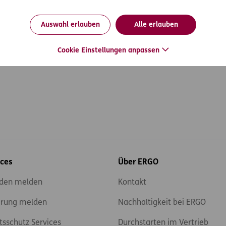
Auswahl erlauben
Alle erlauben
les
Cookie Einstellungen anpassen
ices
Über ERGO
den melden
Kontakt
rung melden
Nachhaltigkeit bei ERGO
tsschutz Services
Durchstarten im Vertrieb