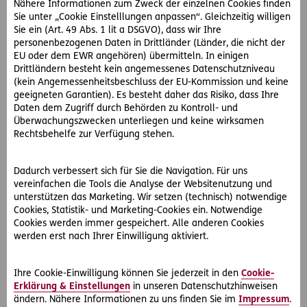
Nähere Informationen zum Zweck der einzelnen Cookies finden
geringfügiger Mangel vor, so besteht auch ein Anspruch
Sie unter „Cookie Einstelllungen anpassen“. Gleichzeitig willigen
auf Rücktritt vom Vertrag sowie auf Rückzahlung des
Sie ein (Art. 49 Abs. 1 lit a DSGVO), dass wir Ihre
Kaufpreises.
personenbezogenen Daten in Drittländer (Länder, die nicht der
EU oder dem EWR angehören) übermitteln. In einigen
Die gesetzliche Gewährleistungsfrist beträgt bei
Drittländern besteht kein angemessenes Datenschutzniveau
(kein Angemessenheitsbeschluss der EU-Kommission und keine
beweglichen Gegenständen 2 Jahre. Zur Wahrung der
geeigneten Garantien). Es besteht daher das Risiko, dass Ihre
Frist ist es erforderlich, dass der Anspruch vor Ablauf von
Daten dem Zugriff durch Behörden zu Kontroll- und
2 Jahren ab Übergabe des Gegenstandes gerichtlich
Überwachungszwecken unterliegen und keine wirksamen
mittels Klage geltend gemacht wird.
Rechtsbehelfe zur Verfügung stehen.
Gegenüber Konsumenten ist die Vereinbarung einer
Dadurch verbessert sich für Sie die Navigation. Für uns
kürzeren als der gesetzlichen Gewährleistungsfrist
vereinfachen die Tools die Analyse der Websitenutzung und
grundsätzlich unwirksam. Ausnahmen bestehen nur für
unterstützen das Marketing. Wir setzen (technisch) notwendige
den Verkauf bereits gebrauchter beweglicher
Cookies, Statistik- und Marketing-Cookies ein. Notwendige
Gegenstände.
Cookies werden immer gespeichert. Alle anderen Cookies
werden erst nach Ihrer Einwilligung aktiviert.
Garantie
Ihre Cookie-Einwilligung können Sie jederzeit in den
Cookie-
Vom gesetzlichen Gewährleistungsrecht zu
Erklärung & Einstellungen
in unseren Datenschutzhinweisen
unterscheiden ist die sogenannte „Garantie“. Hier
ändern. Nähere Informationen zu uns finden Sie im
Impressum
.