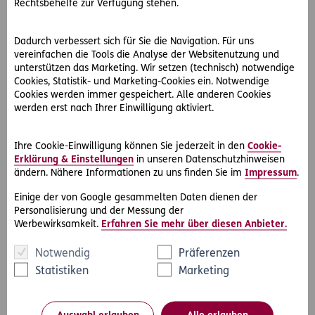
Rechtsbehelfe zur Verfügung stehen.
der sich im Straßenverkehr als Verkehrsteilnehmer
bewegt. Jedenfalls sollte aber jeder Zulassungsbesitzer
Dadurch verbessert sich für Sie die Navigation. Für uns
eines Kraftfahrzeugs Rechtsschutz versichert sein.
vereinfachen die Tools die Analyse der Websitenutzung und
unterstützen das Marketing. Wir setzen (technisch) notwendige
Eine Besichtigung der Schäden am eigenen
Cookies, Statistik- und Marketing-Cookies ein. Notwendige
Kraftfahrzeug ist für den Fall, dass hier Ansprüche an die
Cookies werden immer gespeichert. Alle anderen Cookies
gegnerische Haftpflichtversicherung herangetragen
werden erst nach Ihrer Einwilligung aktiviert.
werden sollen, erforderlich. Die Besichtigung kann
kostenlos bei der Besichtigungsstelle der gegnerischen
Ihre Cookie-Einwilligung können Sie jederzeit in den
Cookie-
Kfz-Haftpflichtversicherung erfolgen. Es besteht aber
Erklärung & Einstellungen
in unseren Datenschutzhinweisen
auch die Möglichkeit der Beiziehung eines Kfz-
ändern. Nähere Informationen zu uns finden Sie im
Impressum
.
technischen Sachverständigen freier Wahl. Die
Einige der von Google gesammelten Daten dienen der
Ersatzfähigkeit der dadurch entstandenen Kosten ist in
Personalisierung und der Messung der
Österreich derzeit noch nicht einheitlich geregelt (im
Werbewirksamkeit.
Erfahren Sie mehr über diesen Anbieter.
Gegensatz zu Deutschland).
Notwendig
Präferenzen
Abgesichert durch Rechtsberatung
Statistiken
Marketing
Das Aufsuchen des Rechtsanwalts Ihres Vertrauens ist
nach einem Verkehrsunfall dringend angeraten, damit in
der Folge die notwendigen Schritte gesetzt werden