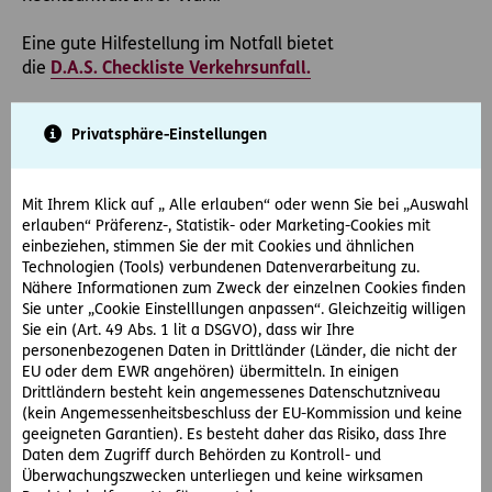
Eine gute Hilfestellung im Notfall bietet
die
D.A.S.
Checkliste Verkehrsunfall.
Schadensabwicklung
Privatsphäre-Einstellungen
Nach einem Verkehrsunfall ist es erforderlich, sowohl die
eigene Kfz-Haftpflichtversicherung als auch – für den Fall
eines (Mit-)Verschuldens des Unfallgegners – die
Mit Ihrem Klick auf „ Alle erlauben“ oder wenn Sie bei „Auswahl
gegnerische Kfz-Haftpflichtversicherung zu kontaktieren.
erlauben“ Präferenz-, Statistik- oder Marketing-Cookies mit
Sofern vorhanden muss auch die eigene
einbeziehen, stimmen Sie der mit Cookies und ähnlichen
Technologien (Tools) verbundenen Datenverarbeitung zu.
Kaskoversicherung informiert werden. Auch eine
Nähere Informationen zum Zweck der einzelnen Cookies finden
Meldung an eine vorhandene Rechtsschutzversicherung
Sie unter „Cookie Einstelllungen anpassen“. Gleichzeitig willigen
ist sinnvoll.
Sie ein (Art. 49 Abs. 1 lit a DSGVO), dass wir Ihre
personenbezogenen Daten in Drittländer (Länder, die nicht der
Bei dieser Gelegenheit darf daran erinnert werden, dass
EU oder dem EWR angehören) übermitteln. In einigen
die monatlichen bzw. jährlichen Kosten einer
Drittländern besteht kein angemessenes Datenschutzniveau
(kein Angemessenheitsbeschluss der EU-Kommission und keine
Rechtsschutzversicherung meist in keinerlei Verhältnis
geeigneten Garantien). Es besteht daher das Risiko, dass Ihre
zu möglichen Kosten eines Verfahrens im Anschluss an
Daten dem Zugriff durch Behörden zu Kontroll- und
einen Verkehrsunfall stehen. Der Abschluss einer
Überwachungszwecken unterliegen und keine wirksamen
Rechtsschutzversicherung ist daher jedem angeraten,