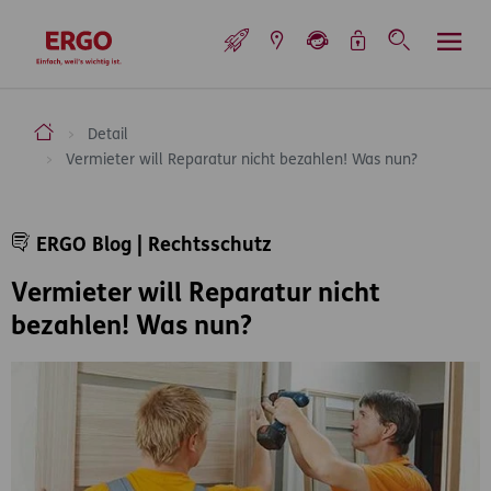
Inhaltsbereich (Access Key: 0)
Hauptnavigation (Access Key: 1)
Top-Navigation (Access Key: 2)
Inhaltsübersicht (Access Key: 3)
Footer-Links (Access Key: 4)
Top-Navigation
zur Startseite
ERGO Versicherung Aktiengesellschaft
Detail
Vermieter will Reparatur nicht bezahlen! Was nun?
Inhaltsbereich
ERGO Blog | Rechtsschutz
Vermieter will Reparatur nicht
bezahlen! Was nun?