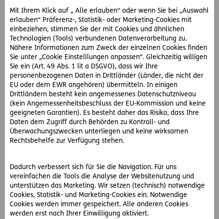
D.A.S. Juristen helfen rasch und unkompliziert
Mit Ihrem Klick auf „ Alle erlauben“ oder wenn Sie bei „Auswahl
erlauben“ Präferenz-, Statistik- oder Marketing-Cookies mit
Frau D. sieht nicht ein, warum sie im Winter frieren sollte
einbeziehen, stimmen Sie der mit Cookies und ähnlichen
und fragt bei den D.A.S. eigenen Juristen um Rat. Diese
Technologien (Tools) verbundenen Datenverarbeitung zu.
Nähere Informationen zum Zweck der einzelnen Cookies finden
nutzen die D.A.S. Direkthilfe® als außergerichtliche Lösung.
Sie unter „Cookie Einstelllungen anpassen“. Gleichzeitig willigen
Sie kontaktieren die Vermieterin und fordern diese dazu
Sie ein (Art. 49 Abs. 1 lit a DSGVO), dass wir Ihre
auf, den Mangel sofort zu beseitigen. Andernfalls würde ein
personenbezogenen Daten in Drittländer (Länder, die nicht der
D.A.S. Partneranwalt eingeschaltet werden.
EU oder dem EWR angehören) übermitteln. In einigen
Drittländern besteht kein angemessenes Datenschutzniveau
Und siehe da: Schon eine Woche später kommt ein Tischler
(kein Angemessenheitsbeschluss der EU-Kommission und keine
und erhöht die Türstaffel.
geeigneten Garantien). Es besteht daher das Risiko, dass Ihre
Daten dem Zugriff durch Behörden zu Kontroll- und
Überwachungszwecken unterliegen und keine wirksamen
WohnWelt für Rechtsprobleme rund um den
Rechtsbehelfe zur Verfügung stehen.
Hauptwohnsitz
Frau D. hat zusätzlich zu ihrem
D.A.S. Start-Rechtsschutz
Dadurch verbessert sich für Sie die Navigation. Für uns
vereinfachen die Tools die Analyse der Websitenutzung und
Privat
auch ihre ArbeitsWelt, FamilienWelt, VerkehrsWelt
unterstützen das Marketing. Wir setzen (technisch) notwendige
und WohnWelt versichert. Die
WohnWelt
bietet
Cookies, Statistik- und Marketing-Cookies ein. Notwendige
Rechtsschutz rund um Grundstückseigentum und Miete und
Cookies werden immer gespeichert. Alle anderen Cookies
zusätzlich eine besondere Absicherung für Bauherren.
werden erst nach Ihrer Einwilligung aktiviert.