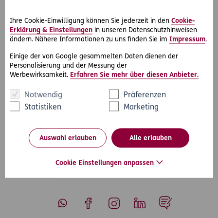
Die D.A.S. eigenen Juristen haben das Rechtsproblem für
Ihre Cookie-Einwilligung können Sie jederzeit in den
Cookie-
Karin D. rasch und unkompliziert aus der Welt geschafft. Für
Erklärung & Einstellungen
in unseren Datenschutzhinweisen
die D.A.S. Kundin sind dabei keinerlei Kosten entstanden.
ändern. Nähere Informationen zu uns finden Sie im
Impressum
.
Hätte die Vermieterin nicht eingelenkt, wären Frau D. rund
Einige der von Google gesammelten Daten dienen der
500 spezialisierte D.A.S. Partneranwälte in ganz Österreich
Personalisierung und der Messung der
Werbewirksamkeit.
Erfahren Sie mehr über diesen Anbieter.
zur Verfügung gestanden.
Notwendig
Präferenzen
Statistiken
Marketing
#Rechtsfälle
#Wohnen & Vermieten
Teilen
Auswahl erlauben
Alle erlauben
Cookie Einstellungen anpassen