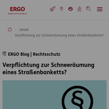
Inhaltsbereich (Access Key: 0)
Hauptnavigation (Access Key: 1)
Top-Navigation (Access Key: 2)
Inhaltsübersicht (Access Key: 3)
Footer-Links (Access Key: 4)
Top-Navigation
zur Startseite
ERGO Versicherung Aktiengesellschaft
Detail
Verpflichtung zur Schneeräumung eines Straßenbanketts?
Inhaltsbereich
ERGO Blog | Rechtsschutz
Verpflichtung zur Schneeräumung
eines Straßenbanketts?