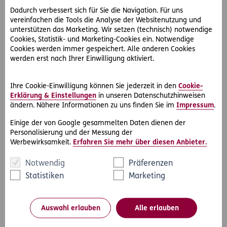
Belieben des Fußgängers steht.
Dadurch verbessert sich für Sie die Navigation. Für uns
vereinfachen die Tools die Analyse der Websitenutzung und
Eine Ausnahme besteht nur dann, wenn dem Fußgänger
unterstützen das Marketing. Wir setzen (technisch) notwendige
die Benützung des Banketts nicht zumutbar ist.
Cookies, Statistik- und Marketing-Cookies ein. Notwendige
Cookies werden immer gespeichert. Alle anderen Cookies
Der Straßenerhalter (hier: die Gemeinde) hat daher für die
werden erst nach Ihrer Einwilligung aktiviert.
Verkehrssicherheit des Banketts zu sorgen, wenn sich
dieses in einem mangelhaften Zustand befindet.
Ihre Cookie-Einwilligung können Sie jederzeit in den
Cookie-
Erklärung & Einstellungen
in unseren Datenschutzhinweisen
Voraussetzung für die Haftung ist aber die
ändern. Nähere Informationen zu uns finden Sie im
Impressum
.
Verkehrsbedürftigkeit, also ob das Bankett von Fußgängern
regelmäßig benützt wird, und die Zumutbarkeit
Einige der von Google gesammelten Daten dienen der
Personalisierung und der Messung der
entsprechender Maßnahmen zur Räumung durch die
Werbewirksamkeit.
Erfahren Sie mehr über diesen Anbieter.
Gemeinde.
Notwendig
Präferenzen
Zu klären ist daher laut Oberstem Gerichtshof vom
Erstgericht noch die Frage, ob es für eine aufmerksame
Statistiken
Marketing
Fußgängerin erkennbar gewesen wäre, dass ein sicheres
Begehen des Banketts nicht möglich ist und sie der
Gefahrenstelle hätte ausweichen müssen.
Auswahl erlauben
Alle erlauben