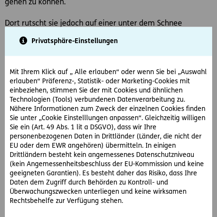
gehen zu können.
Dort rutscht sie jedoch auf einer unter dem Schnee
befindlichen Eisplatte aus und stürzt schwer.
Privatsphäre-Einstellungen
Frau B. fordert nun Schadenersatz von der Gemeinde als
Straßenerhalter. Diese vertritt den Standpunkt, dass sie zur
Mit Ihrem Klick auf „ Alle erlauben“ oder wenn Sie bei „Auswahl
Räumung, Säuberung und Streuung des Banketts nicht
erlauben“ Präferenz-, Statistik- oder Marketing-Cookies mit
verpflichtet ist.
einbeziehen, stimmen Sie der mit Cookies und ähnlichen
Technologien (Tools) verbundenen Datenverarbeitung zu.
Das sehen auch das Erst- und Zweitgericht so.
Nähere Informationen zum Zweck der einzelnen Cookies finden
Sie unter „Cookie Einstelllungen anpassen“. Gleichzeitig willigen
So hat der OGH entschieden:
Sie ein (Art. 49 Abs. 1 lit a DSGVO), dass wir Ihre
personenbezogenen Daten in Drittländer (Länder, die nicht der
Der OGH hebt die beiden Urteile der Vorinstanzen zur
EU oder dem EWR angehören) übermitteln. In einigen
Verfahrensergänzung auf.
Drittländern besteht kein angemessenes Datenschutzniveau
(kein Angemessenheitsbeschluss der EU-Kommission und keine
Er stellt klar, dass Fußgänger zur Benützung des
geeigneten Garantien). Es besteht daher das Risiko, dass Ihre
Straßenbanketts verpflichtet sind, wenn weder Gehsteige
Daten dem Zugriff durch Behörden zu Kontroll- und
Überwachungszwecken unterliegen und keine wirksamen
noch Gehwege vorhanden sind (§ 76 StVO). Dabei handelt
Rechtsbehelfe zur Verfügung stehen.
es sich um eine streng einzuhaltende Regel, die dem
Grundsatz der Verkehrsentflechtung dient und nicht im