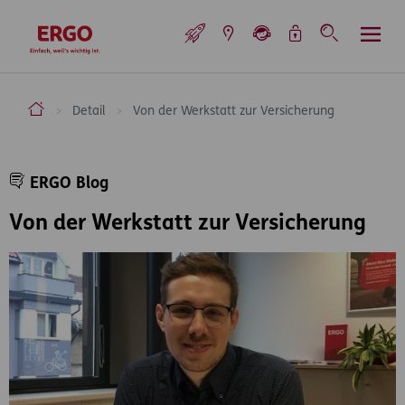
Inhaltsbereich (Access Key: 0)
Hauptnavigation (Access Key: 1)
Top-Navigation (Access Key: 2)
Inhaltsübersicht (Access Key: 3)
Footer-Links (Access Key: 4)
Top-Navigation
zur Startseite
ERGO Versicherung Aktiengesellschaft
Detail
Von der Werkstatt zur Versicherung
Inhaltsbereich
ERGO Blog
Von der Werkstatt zur Versicherung