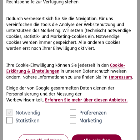
Rechtsbehelfe zur Verfügung stehen.
ERGO sucht österreichweit verkaufsstarke und
leistungsorientierte Versicherungsexpertinnen und
Versicherungsexperten, um die starke Marktposition weiter
Dadurch verbessert sich für Sie die Navigation. Für uns
auszubauen. Versicherungsprofis und Branchen-Neulinge
vereinfachen die Tools die Analyse der Websitenutzung und
sind willkommen! Warum ist bei Fabian die Wahl auf ERGO
unterstützen das Marketing. Wir setzen (technisch) notwendige
Cookies, Statistik- und Marketing-Cookies ein. Notwendige
gefallen? „Ich schätze das selbstständige Arbeiten, den
Cookies werden immer gespeichert. Alle anderen Cookies
sicheren Arbeitsplatz mit guten Aufstiegsmöglichkeiten
werden erst nach Ihrer Einwilligung aktiviert.
und das angenehme Arbeitsklima. Mir gefällt außerdem
der Markenauftritt der ERGO, vor allem als junger Mensch
kann ich mich gut mit den Unternehmenswerten
Ihre Cookie-Einwilligung können Sie jederzeit in den
Cookie-
Erklärung & Einstellungen
in unseren Datenschutzhinweisen
identifizieren“, sagt Fabian abschließend.
ändern. Nähere Informationen zu uns finden Sie im
Impressum
.
Wollen Sie auch in die Welt der Versicherung mit uns
Einige der von Google gesammelten Daten dienen der
eintauchen und als Versicherungsprofi oder Branchen-
Personalisierung und der Messung der
Neuling bei ERGO starten? Dann freuen wir uns auf Ihre
Werbewirksamkeit.
Erfahren Sie mehr über diesen Anbieter.
Bewerbung
!
Notwendig
Präferenzen
Statistiken
Marketing
#Karriere
#Job
Teilen