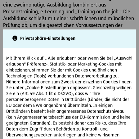
eine zweimonatige Ausbildung kombiniert aus
Präsenztraining, e-Learning und „Training on the job“. Die
Ausbildung schließt mit einer schriftlichen und mündlichen
Prüfung ab, um die gesetzlichen Voraussetzungen der
Versicherungsvermittlerrichtlinie IDD zu erfüllen.
Privatsphäre-Einstellungen
Die Inhalte der Ausbildung erstrecken sich von
allgemeinem Versicherungswissen über Sozialversicherung,
Versicherungsrecht, Wertpapier-Basiswissen bis hin zu
Mit Ihrem Klick auf „ Alle erlauben“ oder wenn Sie bei „Auswahl
Sachversicherung, Kfz-Versicherung, Unfallversicherung
erlauben“ Präferenz-, Statistik- oder Marketing-Cookies mit
sowie Lebensversicherung. Neben der fachlichen
einbeziehen, stimmen Sie der mit Cookies und ähnlichen
Ausbildung bekommen die neuen Kolleginnen und Kollegen
Technologien (Tools) verbundenen Datenverarbeitung zu.
auch Verkaufstrainings sowie Schulungen in den Bereichen
Nähere Informationen zum Zweck der einzelnen Cookies finden
Kommunikation, Präsentation und Social Media.
Sie unter „Cookie Einstelllungen anpassen“. Gleichzeitig willigen
Sie ein (Art. 49 Abs. 1 lit a DSGVO), dass wir Ihre
„Die Ausbildung bei ERGO ist äußerst interessant! Am
personenbezogenen Daten in Drittländer (Länder, die nicht der
besten fand ich den Mix aus e-Learning, Gruppenarbeiten
EU oder dem EWR angehören) übermitteln. In einigen
Drittländern besteht kein angemessenes Datenschutzniveau
und Vorträgen – denn es war alles dabei, um mich perfekt
(kein Angemessenheitsbeschluss der EU-Kommission und keine
auf meinen Job im Außendienst vorzubereiten“, so Fabian.
geeigneten Garantien). Es besteht daher das Risiko, dass Ihre
Daten dem Zugriff durch Behörden zu Kontroll- und
Durchstarten mit der ERGO Versicherung!
Überwachungszwecken unterliegen und keine wirksamen