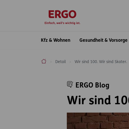
Inhaltsbereich (Access Key: 0)
Hauptnavigation (Access Key: 1)
Top-Navigation (Access Key: 2)
Inhaltsübersicht (Access Key: 3)
Footer-Links (Access Key: 4)
zur Startseite
Hauptnavigation
Kfz & Wohnen
Gesundheit & Vorsorge
ERGO Versicherung Aktiengesellschaft
Detail
Wir sind 100. Wir sind Skater.
Inhaltsbereich
ERGO Blog
Wir sind 10