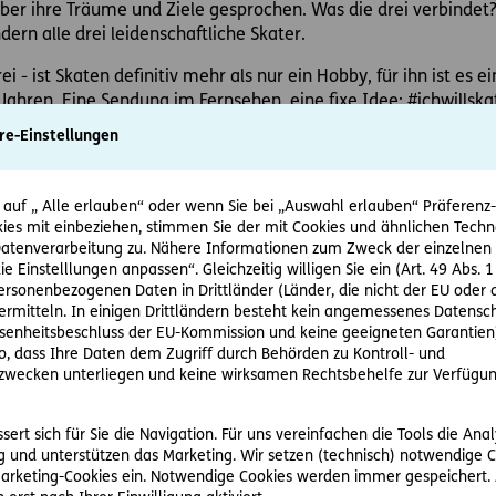
ber ihre Träume und Ziele gesprochen. Was die drei verbindet? 
ern alle drei leidenschaftliche Skater.
ei - ist Skaten definitiv mehr als nur ein Hobby, für ihn ist es 
ahren. Eine Sendung im Fernsehen, eine fixe Idee: #ichwillska
er auf seinem ersten Skate Camp und seither täglich in der Ha
re-Einstellungen
 auf „ Alle erlauben“ oder wenn Sie bei „Auswahl erlauben“ Präferenz-, 
 Mal ein olympischer Wettbewerb
ies mit einbeziehen, stimmen Sie der mit Cookies und ähnlichen Techn
tenverarbeitung zu. Nähere Informationen zum Zweck der einzelnen 
 vor kurzem in den olympischen Kader aufgenommen. Bei den O
ie Einstelllungen anpassen“. Gleichzeitig willigen Sie ein (Art. 49 Abs. 1
 so einfach. Lediglich 20 Starter dürfen beim Wettbewerb teilne
personenbezogenen Daten in Drittländer (Länder, die nicht der EU ode
r zugelassen und Lenni muss sich nicht nur gegen die österreic
rmitteln. In einigen Drittländern besteht kein angemessenes Datensc
enheitsbeschluss der EU-Kommission und keine geeigneten Garantien)
ko, dass Ihre Daten dem Zugriff durch Behörden zu Kontroll- und
ische Chance und arbeitet hart darauf hin, 2024 bei Olympia dab
wecken unterliegen und keine wirksamen Rechtsbehelfe zur Verfügun
szeit, um zu schauen, wie weit er es mit Skaten bringen kann.
ert sich für Sie die Navigation. Für uns vereinfachen die Tools die Ana
ion mit Profession verbinden
 und unterstützen das Marketing. Wir setzen (technisch) notwendige C
 Marketing-Cookies ein. Notwendige Cookies werden immer gespeichert.
n großen Traum bereits erfüllt: Die leidenschaftlichen Skater h