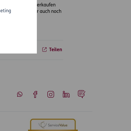
ariertem Zustand verkaufen
eting
icherung muss daher auch noch
Teilen
Whatsapp
Facebook
Instagram
LinkedIn
Blog