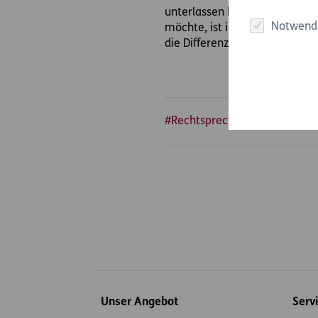
unterlassen hat, die U-Versic
Notwend
möchte, ist ihr nicht als Ver
die Differenz an Frau T. bezahl
#Rechtsprechung
#Auto & 
Inhaltsübersicht
Unser Angebot
Serv