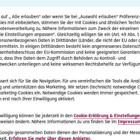
 Gemeindegebiet von Aflenz in einen Unfall verwickelt, bei dem 
 ist dem Grunde nach unstrittig. Der Wiederbeschaffungswert 
 auf „ Alle erlauben“ oder wenn Sie bei „Auswahl erlauben“ Präferenz-, 
ies mit einbeziehen, stimmen Sie der mit Cookies und ähnlichen Techn
.
tenverarbeitung zu. Nähere Informationen zum Zweck der einzelnen 
uf EUR 19.397,07 geschätzt, die merkantile Wertminderung ist
ie Einstelllungen anpassen“. Gleichzeitig willigen Sie ein (Art. 49 Abs. 1
ihr Fahrzeug besichtigen lässt, erhält Frau T. ein Angebot für 
personenbezogenen Daten in Drittländer (Länder, die nicht der EU ode
rmitteln. In einigen Drittländern besteht kein angemessenes Datensc
cht reparieren und verkauft es in unrepariertem Zustand an i
enheitsbeschluss der EU-Kommission und keine geeigneten Garantien)
au T. errechnet, in dem sie vom ursprünglichen Wiederbeschaff
ko, dass Ihre Daten dem Zugriff durch Behörden zu Kontroll- und
wecken unterliegen und keine wirksamen Rechtsbehelfe zur Verfügun
antile Wertminderung in Abzug gebracht hat. Von der Haftpfl
rung, verlangt Frau T. die Bezahlung der geschätzten Reparat
r EUR 21.817,07.
ert sich für Sie die Navigation. Für uns vereinfachen die Tools die Ana
 aber nur einen Schaden von EUR 15.690.-, weil für das Wrack
 und unterstützen das Marketing. Wir setzen (technisch) notwendige C
aufserlös erzielbar gewesen wäre. Wegen der Differenz muss Fra
 Marketing-Cookies ein. Notwendige Cookies werden immer gespeichert.
erst nach Ihrer Einwilligung aktiviert.
willigung können Sie jederzeit in den
Cookie-Erklärung & Einstellunge
weisen ändern. Nähere Informationen zu uns finden Sie im
Impressu
eparieren lassen, hätte sie jedenfalls Anspruch auf die vollen
 Google gesammelten Daten dienen der Personalisierung und der Mess
einen Privatmarkt für Unfallwracks gibt und sie musste das auch
eit.
Erfahren Sie mehr über diesen Anbieter.