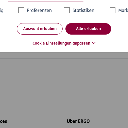
herung darüber zu informieren, dass sie das Fahrzeug in unrep
ig
Präferenzen
Statistiken
Mark
letzung der Schadensminderungspflicht anzulasten. Die U-Vers
en.
Auswahl erlauben
Alle erlauben
Cookie Einstellungen anpassen
Motorrad
ices
Über ERGO