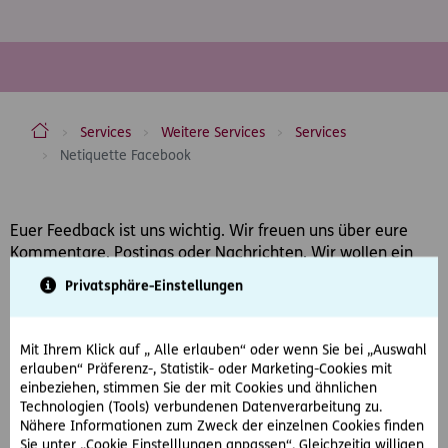
ERGO Versicherung Aktiengesellschaft
Services
Weitere Services
Services
Netiquette Facebook
Inhaltsbereich
Euer Feedback ist uns wichtig. Wir freuen uns über eure
Kommentare, Postings oder Nachrichten. Wir wollen ein
offenes und angenehmes Gesprächsklima. Das bedeutet,
Privatsphäre-Einstellungen
dass auf unserer Seite ein respektvoller Umgangston
gepflegt wird. Daher bitten wir euch, folgende Netiquette
zu beachten:
Mit Ihrem Klick auf „ Alle erlauben“ oder wenn Sie bei „Auswahl
erlauben“ Präferenz-, Statistik- oder Marketing-Cookies mit
Umgangston
einbeziehen, stimmen Sie der mit Cookies und ähnlichen
Technologien (Tools) verbundenen Datenverarbeitung zu.
Jeder hat das Recht der freien Meinungsäußerung. Bitte
Nähere Informationen zum Zweck der einzelnen Cookies finden
äußert eure Meinung daher in sachlich konstruktiver Form
Sie unter „Cookie Einstelllungen anpassen“. Gleichzeitig willigen