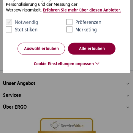
Personalisierung und der Messung der
Richtlinien verstoßen, erlauben wir uns, diese komplett zu
Werbewirksamkeit.
Erfahren Sie mehr über diesen Anbieter.
blockieren. ERGO haftet nicht für Inhalte Dritter, die wir
oder User auf unserer Seite teilen.
Notwendig
Präferenzen
Statistiken
Marketing
Auswahl erlauben
Alle erlauben
Whatsapp
Cookie Einstellungen anpassen
Facebook
Instagram
LinkedIn
Blog
Inhaltsübersicht
Unser Angebot
Services
Über ERGO