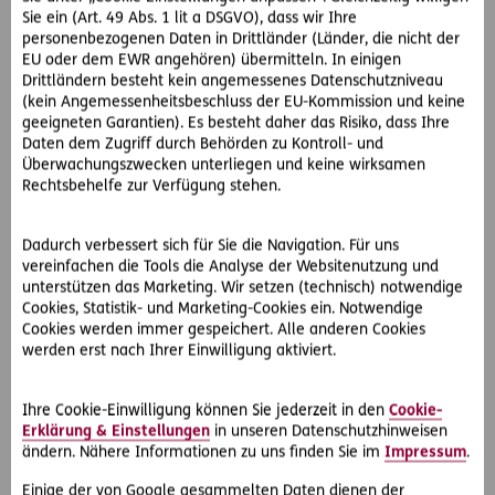
und verzichtet auf Beleidigungen oder Beschimpfungen
Sie ein (Art. 49 Abs. 1 lit a DSGVO), dass wir Ihre
sowie diskriminierende oder herabwertende Aussagen.
personenbezogenen Daten in Drittländer (Länder, die nicht der
EU oder dem EWR angehören) übermitteln. In einigen
Unzulässige Inhalte
Drittländern besteht kein angemessenes Datenschutzniveau
(kein Angemessenheitsbeschluss der EU-Kommission und keine
Wir wollen unseren Fans eine spam- und werbefreie Seite
geeigneten Garantien). Es besteht daher das Risiko, dass Ihre
bieten. Daher postet bitte keine Spam-Inhalte oder
Daten dem Zugriff durch Behörden zu Kontroll- und
Werbung. Auch illegale oder pornografische Inhalte oder
Überwachungszwecken unterliegen und keine wirksamen
Rechtsbehelfe zur Verfügung stehen.
Verlinkungen sind untersagt.
Beachtet bitte die Rechte des geistigen Eigentums anderer
Dadurch verbessert sich für Sie die Navigation. Für uns
(z. B. Urheberrecht). Gebt bitte zu eurem eigenen Schutz
vereinfachen die Tools die Analyse der Websitenutzung und
keine persönlichen Daten oder Vertragsdetails öffentlich
unterstützen das Marketing. Wir setzen (technisch) notwendige
bekannt (Datenschutz), sondern sendet uns einfach ein E-
Cookies, Statistik- und Marketing-Cookies ein. Notwendige
Mail an
socialmedia@ergo-versicherung.at
. Bitte postet
Cookies werden immer gespeichert. Alle anderen Cookies
werden erst nach Ihrer Einwilligung aktiviert.
auch keine Namen oder persönlichen Informationen, die
unsere Mitarbeiterinnen oder Mitarbeiter betreffen.
Ihre Cookie-Einwilligung können Sie jederzeit in den
Cookie-
Allgemeine Gesetze sowie Regeln des Social Media-Kanals
Erklärung & Einstellungen
in unseren Datenschutzhinweisen
müssen eingehalten werden. Wir behalten uns das Recht
ändern. Nähere Informationen zu uns finden Sie im
Impressum
.
vor, Beiträge, die nicht unserer Netiquette entsprechen, zu
Einige der von Google gesammelten Daten dienen der
löschen. Gibt es Personen, die wiederholt gegen unsere