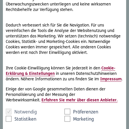
Überwachungszwecken unterliegen und keine wirksamen
Rechtsbehelfe zur Verfügung stehen.
Es meldet sich ein Berater aus Ihrer Region. Falls Sie aus Deutschland
sind, gehen Sie bitte auf die Webseite ergo.de
Dadurch verbessert sich für Sie die Navigation. Für uns
vereinfachen die Tools die Analyse der Websitenutzung und
unterstützen das Marketing. Wir setzen (technisch) notwendige
E-Mail Adresse
*
Cookies, Statistik- und Marketing-Cookies ein. Notwendige
Cookies werden immer gespeichert. Alle anderen Cookies
werden erst nach Ihrer Einwilligung aktiviert.
Datenschutz
*
Ihre Cookie-Einwilligung können Sie jederzeit in den
Cookie-
Erklärung & Einstellungen
in unseren Datenschutzhinweisen
Ich stimme zu, dass mich die ERGO Versicherung AG,
ändern. Nähere Informationen zu uns finden Sie im
Impressum
.
ERGO Center, Businesspark Marximum / Objekt 3,
Modecenterstraße 17, 1110 Wien, zum Zweck der
Einige der von Google gesammelten Daten dienen der
Beratung und des Angebots/der Bewerbung von
Personalisierung und der Messung der
Versicherungsprodukten der ERGO Versicherung AG
Werbewirksamkeit.
Erfahren Sie mehr über diesen Anbieter.
telefonisch oder per E-Mail kontaktieren darf. Diese
Einwilligung kann jederzeit ohne Angabe von Gründen
Notwendig
Präferenzen
durch Schreiben an die genannte Adresse oder
Statistiken
Marketing
service@ergo-versicherung.at widerrufen werden. Der