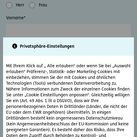
Herr
Frau
Vorname
*
Privatsphäre-Einstellungen
Nachname
*
Mit Ihrem Klick auf „ Alle erlauben“ oder wenn Sie bei „Auswahl
erlauben“ Präferenz-, Statistik- oder Marketing-Cookies mit
Firma (optional)
einbeziehen, stimmen Sie der mit Cookies und ähnlichen
Technologien (Tools) verbundenen Datenverarbeitung zu.
Nähere Informationen zum Zweck der einzelnen Cookies finden
Sie unter „Cookie Einstelllungen anpassen“. Gleichzeitig willigen
Sie ein (Art. 49 Abs. 1 lit a DSGVO), dass wir Ihre
Bitte tragen Sie den Firmennamen ein, wenn Sie sich für einen Firmen-
personenbezogenen Daten in Drittländer (Länder, die nicht der
Rechtsschutz interessieren.
EU oder dem EWR angehören) übermitteln. In einigen
Drittländern besteht kein angemessenes Datenschutzniveau
(kein Angemessenheitsbeschluss der EU-Kommission und keine
PLZ
*
geeigneten Garantien). Es besteht daher das Risiko, dass Ihre
Daten dem Zugriff durch Behörden zu Kontroll- und