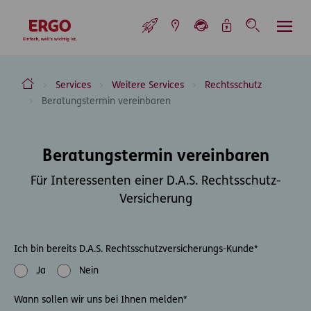
Inhaltsbereich (Access Key: 0)
Hauptnavigation (Access Key: 1)
Top-Navigation (Access Key: 2)
Inhaltsübersicht (Access Key: 3)
Footer-Links (Access Key: 4)
Top-Navigation
zur Startseite
ERGO Versicherung Aktiengesellschaft
Services
Weitere Services
Rechtsschutz
Beratungstermin vereinbaren
Inhaltsbereich
Beratungstermin vereinbaren
Für Interessenten einer D.A.S. Rechtsschutz-
Versicherung
Ich bin bereits D.A.S. Rechtsschutzversicherungs-Kunde
*
Ja
Nein
Wann sollen wir uns bei Ihnen melden
*