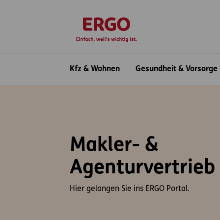
Inhaltsbereich (Access Key: 0)
Hauptnavigation (Access Key: 1)
Top-Navigation (Access Key: 2)
Inhaltsübersicht (Access Key: 3)
Footer-Links (Access Key: 4)
zur Startseite
Hauptnavigation
Kfz & Wohnen
Gesundheit & Vorsorge
Makler- &
Agenturvertrieb
Hier gelangen Sie ins ERGO Portal.