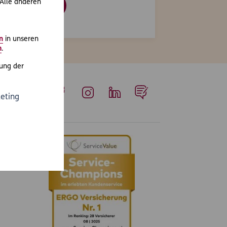
 Alle anderen
gang anfordern
n
in unseren
m
.
ung der
eting
Whatsapp
Facebook
Instagram
LinkedIn
Blog