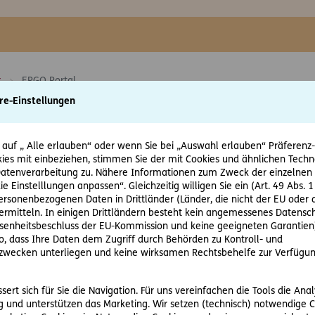
r
ERGO Portal
re-Einstellungen
 auf „ Alle erlauben“ oder wenn Sie bei „Auswahl erlauben“ Präferenz-, 
ies mit einbeziehen, stimmen Sie der mit Cookies und ähnlichen Techn
tenverarbeitung zu. Nähere Informationen zum Zweck der einzelnen 
ie Einstelllungen anpassen“. Gleichzeitig willigen Sie ein (Art. 49 Abs. 1
personenbezogenen Daten in Drittländer (Länder, die nicht der EU ode
rmitteln. In einigen Drittländern besteht kein angemessenes Datensc
enheitsbeschluss der EU-Kommission und keine geeigneten Garantien)
ko, dass Ihre Daten dem Zugriff durch Behörden zu Kontroll- und
tal
Noch kein Z
wecken unterliegen und keine wirksamen Rechtsbehelfe zur Verfügun
Ihren Zugangsdaten ins
Sie als Makler oder Agent
n.
aber noch ein
ert sich für Sie die Navigation. Für uns vereinfachen die Tools die Ana
 und unterstützen das Marketing. Wir setzen (technisch) notwendige C