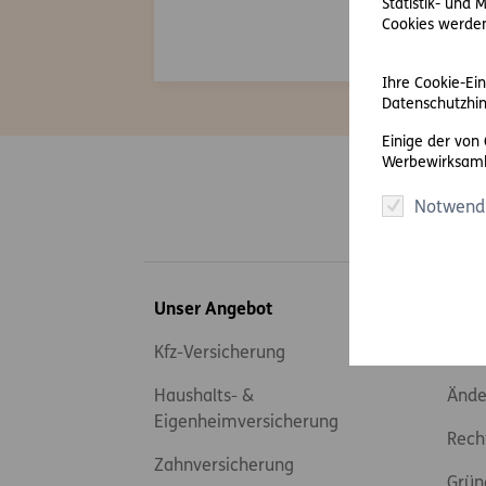
Statistik- und
Zum Login
Cookies werden 
Ihre Cookie-Ein
Datenschutzhin
Einige der von
Werbewirksamk
Notwend
Inhaltsübersicht
Unser Angebot
Serv
Kfz-Versicherung
Scha
Haushalts- &
Ände
Eigenheimversicherung
Rech
Zahnversicherung
Grün