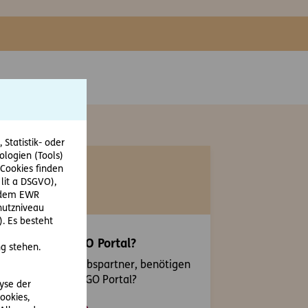
Statistik- oder
ologien (Tools)
Cookies finden
 lit a DSGVO),
r dem EWR
hutzniveau
. Es besteht
ugang zum ERGO Portal?
g stehen.
 sind unser Vertriebspartner, benötigen
en Zugang zum ERGO Portal?
lyse der
ookies,