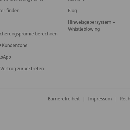
ter finden
Blog
Hinweisgebersystem –
Whistleblowing
icherungsprämie berechnen
 Kundenzone
tsApp
Vertrag zurücktreten
Footer-Links
Barrierefreiheit
Impressum
Rech