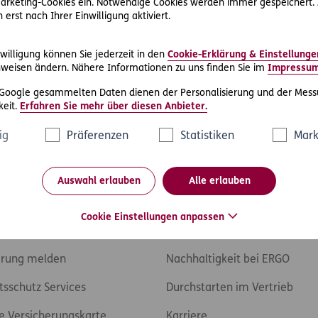
 Marketing-Cookies ein. Notwendige Cookies werden immer gespeichert.
Zu
erst nach Ihrer Einwilligung aktiviert.
willigung können Sie jederzeit in den
Cookie-Erklärung & Einstellunge
weisen ändern. Nähere Informationen zu uns finden Sie im
Impressu
 Google gesammelten Daten dienen der Personalisierung und der Mess
eit.
Erfahren Sie mehr über diesen Anbieter.
ig
Präferenzen
Statistiken
Mark
Auswahl erlauben
Alle erlauben
ices
Über ERGO
Cookie Einstellungen anpassen
den melden
Kontakt
rung melden
Nachhaltigkeit bei ERGO
tsschutz Services
Durchstarten im Vertrieb
e Versicherungskarte
Karriere