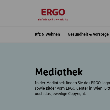
Inhaltsbereich (Access Key: 0)
Hauptnavigation (Access Key: 1)
Top-Navigation (Access Key: 2)
Inhaltsübersicht (Access Key: 3)
Footer-Links (Access Key: 4)
zur Startseite
Hauptnavigation
Kfz & Wohnen
Gesundheit & Vorsorge
Mediathek
In der Mediathek finden Sie das ERGO Lo
sowie Bilder vom ERGO Center in Wien. Bit
auch das jeweilige Copyright.