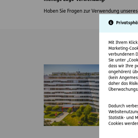
Haben Sie Fragen zur Verwendung unseres 
Privatsphä
Mit Ihrem Klick
Marketing-Cook
verbundenen Da
Sie unter „Cook
dass wir Ihre 
angehören) übe
(kein Angemess
daher das Risi
Überwachungsz
Dadurch verbess
Websitenutzung
Statistik- und
Cookies werden 