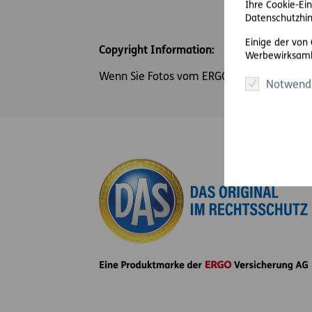
Ihre Cookie-Ein
Datenschutzhin
Einige der von
Copyright Information:
Werbewirksamk
Wenn Sie Fotos vom ERGO Center verwenden
Notwend