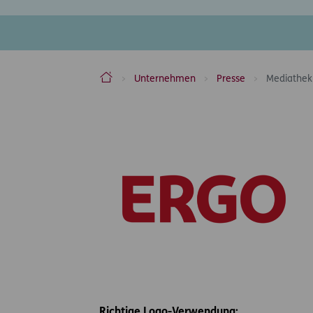
ERGO Versicherung Aktiengesellschaft
Unternehmen
Presse
Mediathek
Inhaltsbereich
Richtige Logo-Verwendung: