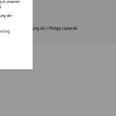
n
in unseren
m
.
ung der
 ERGO Versicherung AG / Philipp Lipiarski
eting