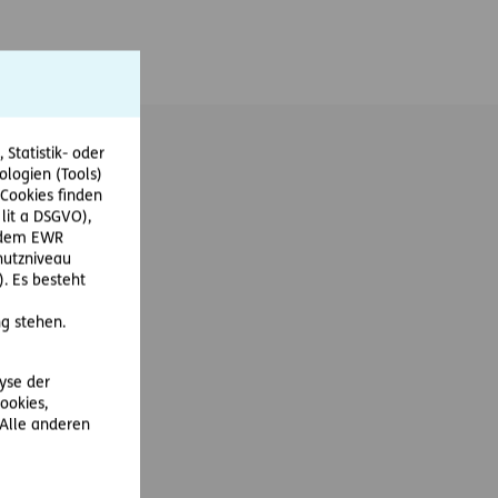
Statistik- oder
ologien (Tools)
Cookies finden
 lit a DSGVO),
 Wien
r dem EWR
hutzniveau
. Es besteht
g stehen.
lyse der
ookies,
 Alle anderen