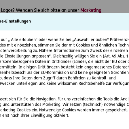
Logos? Wenden Sie sich bitte an unser
Marketing
.
re-Einstellungen
 auf „ Alle erlauben“ oder wenn Sie bei „Auswahl erlauben“ Präferenz-, 
ies mit einbeziehen, stimmen Sie der mit Cookies und ähnlichen Techn
Gebäude
tenverarbeitung zu. Nähere Informationen zum Zweck der einzelnen 
ie Einstelllungen anpassen“. Gleichzeitig willigen Sie ein (Art. 49 Abs. 1
Fotos vom ERGO Center, dem Sitz der ERGO Versicherung in
personenbezogenen Daten in Drittländer (Länder, die nicht der EU ode
rmitteln. In einigen Drittländern besteht kein angemessenes Datensc
Fotodownload Ansicht Vorderseite
enheitsbeschluss der EU-Kommission und keine geeigneten Garantien)
ko, dass Ihre Daten dem Zugriff durch Behörden zu Kontroll- und
wecken unterliegen und keine wirksamen Rechtsbehelfe zur Verfügun
Fotodownload Ansicht Rückseite
ert sich für Sie die Navigation. Für uns vereinfachen die Tools die Ana
Fotodownload Ansicht oben
 und unterstützen das Marketing. Wir setzen (technisch) notwendige C
 Marketing-Cookies ein. Notwendige Cookies werden immer gespeichert.
erst nach Ihrer Einwilligung aktiviert.
Fotodownload Ansicht Vorderseite (hochformat)