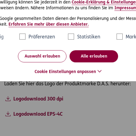
Fotodownload Ansicht Eingang
willigung können Sie jederzeit in den
Cookie-Erklärung & Einstellunge
weisen ändern. Nähere Informationen zu uns finden Sie im
Impressu
 Google gesammelten Daten dienen der Personalisierung und der Mess
eit.
Erfahren Sie mehr über diesen Anbieter.
 möchten, führen Sie bitte folgenden Copyright-Hinweis an: ©
ig
Präferenzen
Statistiken
Mark
Auswahl erlauben
Alle erlauben
Cookie Einstellungen anpassen
Logo der Produktmarke D.A.S.
Laden Sie hier das Logo der Produktmarke D.A.S. herunter:
Logodownload 300 dpi
Logodownload EPS-4C