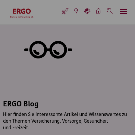
Inhaltsbereich (Access Key: 0)
Hauptnavigation (Access Key: 1)
Top-Navigation (Access Key: 2)
Inhaltsübersicht (Access Key: 3)
Footer-Links (Access Key: 4)
Top-Navigation
zur Startseite
ERGO Blog
Hier finden Sie interessante Artikel und Wissenswertes zu
den Themen Versicherung, Vorsorge, Gesundheit
und Freizeit.