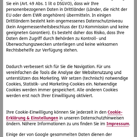
Sie ein (Art. 49 Abs. 1 lit a DSGVO), dass wir Ihre
personenbezogenen Daten in Drittländer (Länder, die nicht der
EU oder dem EWR angehören) übermitteln. In einigen
Drittländern besteht kein angemessenes Datenschutzniveau
(kein Angemessenheitsbeschluss der EU-Kommission und keine
geeigneten Garantien). Es besteht daher das Risiko, dass Ihre
Daten dem Zugriff durch Behörden zu Kontroll- und
Überwachungszwecken unterliegen und keine wirksamen
Rechtsbehelfe zur Verfügung stehen.
#Rechtsfälle
#Pflege & Vorsorge
Dadurch verbessert sich für Sie die Navigation. Für uns
vereinfachen die Tools die Analyse der Websitenutzung und
2018-08-24
unterstützen das Marketing. Wir setzen (technisch) notwendige
Cookies, Statistik- und Marketing-Cookies ein. Notwendige
Kosten für Pflegeheim explodieren! Was nun?
Cookies werden immer gespeichert. Alle anderen Cookies
Frau N. organisiert für ihre pflegebedürftige Mutter einen Platz
werden erst nach Ihrer Einwilligung aktiviert.
in einem Heim und schließt mit der Heimleitung einen Vertrag
ab. Als eines Tage die…
Ihre Cookie-Einwilligung können Sie jederzeit in den
Cookie-
Erklärung & Einstellungen
in unseren Datenschutzhinweisen
ändern. Nähere Informationen zu uns finden Sie im
Impressum
.
Einige der von Google gesammelten Daten dienen der