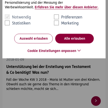
Personalisierung und der Messung der
Werbewirksamkeit.
Erfahren Sie mehr über diesen Anbieter.
Notwendig
Präferenzen
Statistiken
Marketing
Auswahl erlauben
Alle erlauben
#Rechtsfälle
#Erben & Schenken
#Pflege & Vorsorge
Cookie Einstellungen anpassen
2018-01-09
Unterstützung bei der Erstellung von Testament
& Co benötigt! Was nun?
Fall der Woche KW 3 2018 - Maria ist Mutter von drei Kindern.
Obwohl auch sie gerne das Thema in den Hintergrund
schieben möchte, macht sie sich…