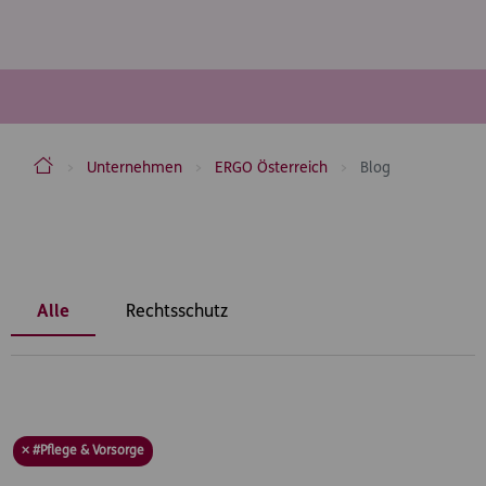
ERGO Versicherung Aktiengesellschaft
Unternehmen
ERGO Österreich
Blog
Inhaltsbereich
Alle
Rechtsschutz
× #Pflege & Vorsorge