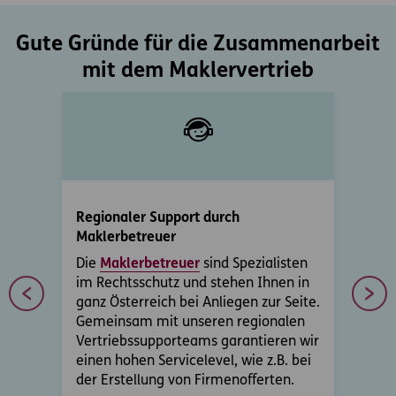
Gute Gründe für die Zusammenarbeit
mit dem Maklervertrieb
Regionaler Support durch
Unte
Maklerbetreuer
Kund
inmal
Die
Maklerbetreuer
sind Spezialisten
Unse
mit
im Rechtsschutz und stehen Ihnen in
Makl
ganz Österreich bei Anliegen zur Seite.
da. 
Gemeinsam mit unseren regionalen
Rech
Vertriebssupporteams garantieren wir
Verk
einen hohen Servicelevel, wie z.B. bei
hera
der Erstellung von Firmenofferten.
dire