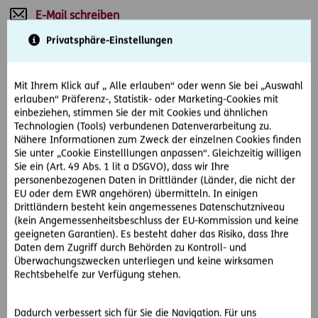
E-Mail schreiben
Privatsphäre-Einstellungen
+43 676 837448109
Mit Ihrem Klick auf „ Alle erlauben“ oder wenn Sie bei „Auswahl
erlauben“ Präferenz-, Statistik- oder Marketing-Cookies mit
einbeziehen, stimmen Sie der mit Cookies und ähnlichen
Technologien (Tools) verbundenen Datenverarbeitung zu.
Nähere Informationen zum Zweck der einzelnen Cookies finden
Sie unter „Cookie Einstelllungen anpassen“. Gleichzeitig willigen
Sie ein (Art. 49 Abs. 1 lit a DSGVO), dass wir Ihre
personenbezogenen Daten in Drittländer (Länder, die nicht der
EU oder dem EWR angehören) übermitteln. In einigen
Helmut Teny
Drittländern besteht kein angemessenes Datenschutzniveau
Maklerbetreuer für Steiermark
(kein Angemessenheitsbeschluss der EU-Kommission und keine
geeigneten Garantien). Es besteht daher das Risiko, dass Ihre
Daten dem Zugriff durch Behörden zu Kontroll- und
E-Mail schreiben
Überwachungszwecken unterliegen und keine wirksamen
Rechtsbehelfe zur Verfügung stehen.
+43 676 883274242
Dadurch verbessert sich für Sie die Navigation. Für uns