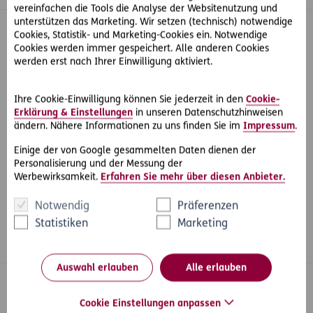
vereinfachen die Tools die Analyse der Websitenutzung und
unterstützen das Marketing. Wir setzen (technisch) notwendige
Cookies, Statistik- und Marketing-Cookies ein. Notwendige
Cookies werden immer gespeichert. Alle anderen Cookies
werden erst nach Ihrer Einwilligung aktiviert.
Ihre Cookie-Einwilligung können Sie jederzeit in den
Cookie-
Erklärung & Einstellungen
in unseren Datenschutzhinweisen
Bernd Griesbacher
ändern. Nähere Informationen zu uns finden Sie im
Impressum
.
Maklerbetreuer und Key Account Industriemakler für
Einige der von Google gesammelten Daten dienen der
Steiermark
Personalisierung und der Messung der
Werbewirksamkeit.
Erfahren Sie mehr über diesen Anbieter.
E-Mail schreiben
Notwendig
Präferenzen
Statistiken
Marketing
+43 676 883274210
Auswahl erlauben
Alle erlauben
Cookie Einstellungen anpassen