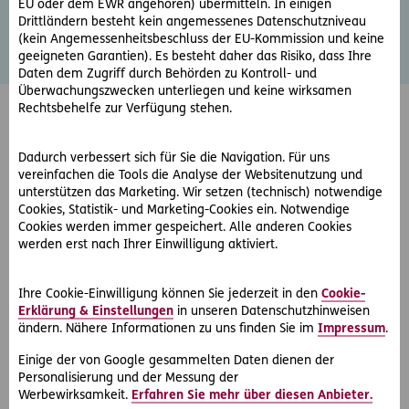
EU oder dem EWR angehören) übermitteln. In einigen
am Arbeitsplatz bis hin zu Mobbing können die Folgen
Drittländern besteht kein angemessenes Datenschutzniveau
reichen.
(kein Angemessenheitsbeschluss der EU-Kommission und keine
geeigneten Garantien). Es besteht daher das Risiko, dass Ihre
Daten dem Zugriff durch Behörden zu Kontroll- und
Überwachungszwecken unterliegen und keine wirksamen
Rechtsbehelfe zur Verfügung stehen.
Dadurch verbessert sich für Sie die Navigation. Für uns
vereinfachen die Tools die Analyse der Websitenutzung und
Was bietet Recht2Go?
unterstützen das Marketing. Wir setzen (technisch) notwendige
Cookies, Statistik- und Marketing-Cookies ein. Notwendige
Cookies werden immer gespeichert. Alle anderen Cookies
werden erst nach Ihrer Einwilligung aktiviert.
Beantwortung Ihrer rechtlichen Frage - Die D.A.S.-
Juristen prüfen Ihren Fall individuell und geben Ihnen
Ihre Cookie-Einwilligung können Sie jederzeit in den
Cookie-
Auskunft in allen österreichischen Rechtsmaterien
Erklärung & Einstellungen
in unseren Datenschutzhinweisen
außer Steuer-, Zoll- und sonstiges Abgaberecht.
ändern. Nähere Informationen zu uns finden Sie im
Impressum
.
Wahlweise per Telefon oder E-Mail.
Einige der von Google gesammelten Daten dienen der
​Außergerichtliche Lösungen - In geeigneten Fällen
Personalisierung und der Messung der
Werbewirksamkeit.
Erfahren Sie mehr über diesen Anbieter.
unterstützen wir Sie bei einer außergerichtlichen