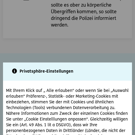
sollte es aber zu körperliche
Übergriffen kommen, so sollte
dringend die Polizei informiert
werden.
Privatsphäre-Einstellungen
Risiken und Probleme beim Vorgehen
gegen sexuelle Belästigung
Mit Ihrem Klick auf „ Alle erlauben“ oder wenn Sie bei „Auswahl
Diskreditierung des Opfers
erlauben“ Präferenz-, Statistik- oder Marketing-Cookies mit
einbeziehen, stimmen Sie der mit Cookies und ähnlichen
Betroffene werden in Ihrer Glaubhaftigkeit oft
Technologien (Tools) verbundenen Datenverarbeitung zu.
herabgesetzt, als humorlos bzw. überempfindlich oder
Nähere Informationen zum Zweck der einzelnen Cookies finden
hysterisch hingestellt. Dazu kann das Aufzeigen von
Sie unter „Cookie Einstelllungen anpassen“. Gleichzeitig willigen
Sie ein (Art. 49 Abs. 1 lit a DSGVO), dass wir Ihre
sexueller Belästigung am Arbeitsplatz oft mit beruflichen
personenbezogenen Daten in Drittländer (Länder, die nicht der
Schwierigkeiten einhergehen. Von Rache, Benachteiligung