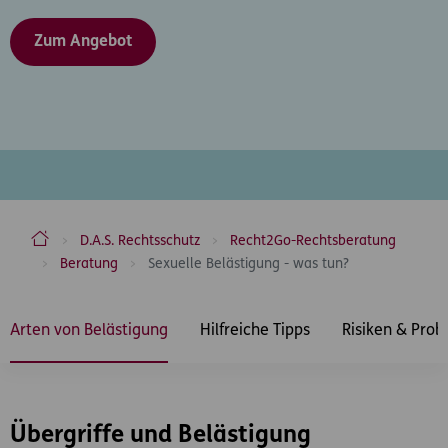
Zum Angebot
ERGO Versicherung Aktiengesellschaft
D.A.S. Rechtsschutz
Recht2Go-Rechtsberatung
Beratung
Sexuelle Belästigung - was tun?
Inhaltsbereich
Arten von Belästigung
Hilfreiche Tipps
Risiken & Pro
Übergriffe und Belästigung