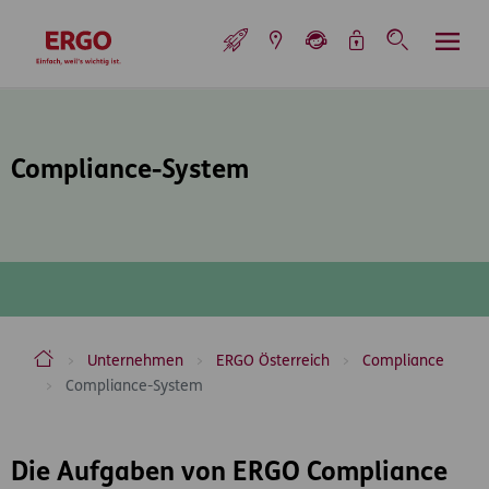
Inhaltsbereich (Access Key: 0)
Hauptnavigation (Access Key: 1)
Top-Navigation (Access Key: 2)
Inhaltsübersicht (Access Key: 3)
Footer-Links (Access Key: 4)
Top-Navigation
zur Startseite
Compliance-System
ERGO Versicherung Aktiengesellschaft
Unternehmen
ERGO Österreich
Compliance
Compliance-System
Inhaltsbereich
Die Aufgaben von ERGO Compliance