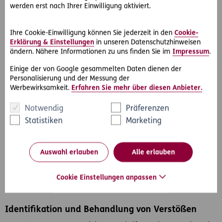
Im Rahmen unseres Schulungskonzeptes vermitteln wir
werden erst nach Ihrer Einwilligung aktiviert.
leitenden Angestellten und Mitarbeitern unsere
Compliance-Ziele und ein einheitliches Verständnis zu
Ihre Cookie-Einwilligung können Sie jederzeit in den
Cookie-
verschiedenen Compliance-Themen. Die Teilnahme ist für
Erklärung & Einstellungen
in unseren Datenschutzhinweisen
unsere Angestellten im Innen- und Außendienst
ändern. Nähere Informationen zu uns finden Sie im
Impressum
.
verpflichtend.
Einige der von Google gesammelten Daten dienen der
Das Schulungskonzept umfasst ein Online-Training sowie
Personalisierung und der Messung der
eine Präsenzveranstaltung. Bei den
Werbewirksamkeit.
Erfahren Sie mehr über diesen Anbieter.
Präsenzveranstaltungen schult ERGO Compliance die
Notwendig
Präferenzen
Vorstände und leitenden Angestellten unmittelbar. Diese
geben die Inhalte der Schulung dann als Multiplikatoren
Statistiken
Marketing
anhand der vorgestellten Schulungsunterlagen an ihre
Mitarbeiter weiter.
Auswahl erlauben
Alle erlauben
Zudem werden unsere Vorstände, alle leitenden
Angestellten und Angestellten anlassbezogen geschult.
Cookie Einstellungen anpassen
Identifikation und Behandlung von Verstößen