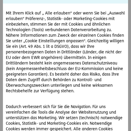
Veranstaltungen im Innen- und Außendienst fest. Seit Juni
2014 sind auch die internationalen Gesellschaften der
Mit Ihrem Klick auf „ Alle erlauben“ oder wenn Sie bei „Auswahl
ERGO zur Einhaltung ihrer wesentlichen Inhalte
erlauben“ Präferenz-, Statistik- oder Marketing-Cookies mit
verpflichtet. Sie müssen diese grundsätzlichen Standards in
einbeziehen, stimmen Sie der mit Cookies und ähnlichen
ihren Organisationen umsetzen.
Technologien (Tools) verbundenen Datenverarbeitung zu.
Nähere Informationen zum Zweck der einzelnen Cookies finden
Die ERGO Richtlinien werden regelmäßig überprüft und bei
Sie unter „Cookie Einstelllungen anpassen“. Gleichzeitig willigen
Bedarf aktualisiert.
Sie ein (Art. 49 Abs. 1 lit a DSGVO), dass wir Ihre
personenbezogenen Daten in Drittländer (Länder, die nicht der
EU oder dem EWR angehören) übermitteln. In einigen
Drittländern besteht kein angemessenes Datenschutzniveau
Information, Schulung & Beratung
(kein Angemessenheitsbeschluss der EU-Kommission und keine
geeigneten Garantien). Es besteht daher das Risiko, dass Ihre
Die regelmäßige Kommunikation zu Compliance-Themen
Daten dem Zugriff durch Behörden zu Kontroll- und
ist ein wesentlicher Bestandteil unseres Compliance
Überwachungszwecken unterliegen und keine wirksamen
Management Systems. Sie schärft das Bewusstsein der
Rechtsbehelfe zur Verfügung stehen.
Mitarbeiter und stärkt so die Compliance-Kultur im
Unternehmen. Dafür nutzen wir interne
Dadurch verbessert sich für Sie die Navigation. Für uns
Kommunikationskanäle wie Intranet oder Printmagazine
vereinfachen die Tools die Analyse der Websitenutzung und
genauso wie regelmäßige Schulungsveranstaltungen. So
unterstützen das Marketing. Wir setzen (technisch) notwendige
sind alle Richtlinien stets aktuell im Intranet verfügbar.
Cookies, Statistik- und Marketing-Cookies ein. Notwendige
Cookies werden immer gespeichert. Alle anderen Cookies