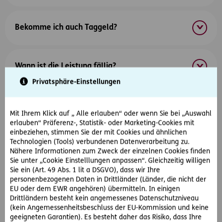
Bekomme ich auch Taggeld?
Wann ist die Leistung fällig?
Privatsphäre-Einstellungen
Welche Unfälle sind nicht versichert?
Mit Ihrem Klick auf „ Alle erlauben“ oder wenn Sie bei „Auswahl
erlauben“ Präferenz-, Statistik- oder Marketing-Cookies mit
einbeziehen, stimmen Sie der mit Cookies und ähnlichen
Was müssen Sie bei Ihrer Unfallversicherung
Technologien (Tools) verbundenen Datenverarbeitung zu.
beachten?
Nähere Informationen zum Zweck der einzelnen Cookies finden
Sie unter „Cookie Einstelllungen anpassen“. Gleichzeitig willigen
Sie ein (Art. 49 Abs. 1 lit a DSGVO), dass wir Ihre
personenbezogenen Daten in Drittländer (Länder, die nicht der
Mehr laden
EU oder dem EWR angehören) übermitteln. In einigen
Drittländern besteht kein angemessenes Datenschutzniveau
(kein Angemessenheitsbeschluss der EU-Kommission und keine
geeigneten Garantien). Es besteht daher das Risiko, dass Ihre