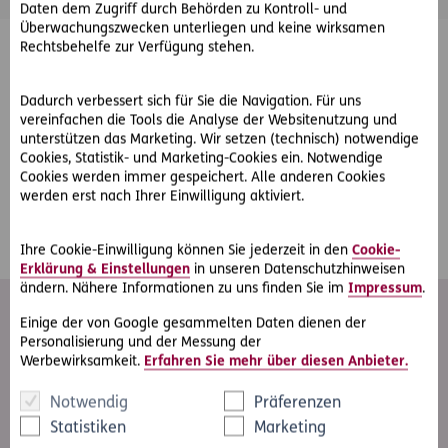
Daten dem Zugriff durch Behörden zu Kontroll- und
Überwachungszwecken unterliegen und keine wirksamen
Rechtsbehelfe zur Verfügung stehen.
Diese Informationen stellen keine Rechtsberatung dar und
Dadurch verbessert sich für Sie die Navigation. Für uns
ersetzen daher keine diesbezügliche Beratung. Es handelt
vereinfachen die Tools die Analyse der Websitenutzung und
sich hierbei um eine unverbindliche Erstinformation ohne
unterstützen das Marketing. Wir setzen (technisch) notwendige
Anspruch auf Vollständigkeit. Bitte beachten Sie auch die
Cookies, Statistik- und Marketing-Cookies ein. Notwendige
näheren Erläuterungen zu den Produkten (insbesondere zu
Cookies werden immer gespeichert. Alle anderen Cookies
werden erst nach Ihrer Einwilligung aktiviert.
den konkreten Versicherungsleistungen) in
den
allgemeinen Versicherungsbedingungen
.
Ihre Cookie-Einwilligung können Sie jederzeit in den
Cookie-
Erklärung & Einstellungen
in unseren Datenschutzhinweisen
ändern. Nähere Informationen zu uns finden Sie im
Impressum
.
Einige der von Google gesammelten Daten dienen der
Personalisierung und der Messung der
Nicht die passende Antwort
Werbewirksamkeit.
Erfahren Sie mehr über diesen Anbieter.
gefunden?
Notwendig
Präferenzen
Kontaktieren Sie eine Beraterin oder einen Berater
Statistiken
Marketing
oder füllen Sie ganz einfach das Kontaktformular