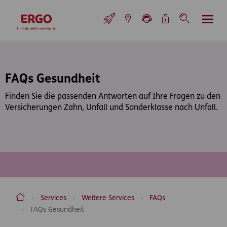
Inhaltsbereich (Access Key: 0)
Hauptnavigation (Access Key: 1)
Top-Navigation (Access Key: 2)
Inhaltsübersicht (Access Key: 3)
Footer-Links (Access Key: 4)
Top-Navigation
zur Startseite
FAQs Gesundheit
Finden Sie die passenden Antworten auf Ihre Fragen zu den
Versicherungen Zahn, Unfall und Sonderklasse nach Unfall.
ERGO Versicherung Aktiengesellschaft
Services
Weitere Services
FAQs
FAQs Gesundheit