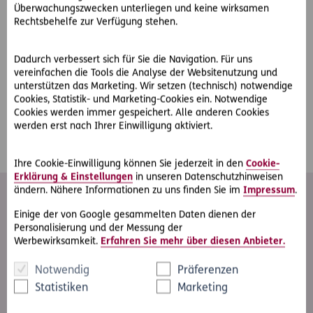
Überwachungszwecken unterliegen und keine wirksamen
Rechtsbehelfe zur Verfügung stehen.
Diese Informationen stellen keine Rechtsberatung dar und
ersetzen daher keine diesbezügliche Beratung. Es handelt
Dadurch verbessert sich für Sie die Navigation. Für uns
sich hierbei um eine unverbindliche Erstinformation ohne
vereinfachen die Tools die Analyse der Websitenutzung und
unterstützen das Marketing. Wir setzen (technisch) notwendige
Anspruch auf Vollständigkeit. Bitte beachten Sie auch die
Cookies, Statistik- und Marketing-Cookies ein. Notwendige
näheren Erläuterungen zu den Produkten (insbesondere zu
Cookies werden immer gespeichert. Alle anderen Cookies
den konkreten Versicherungsleistungen) in
werden erst nach Ihrer Einwilligung aktiviert.
den
allgemeinen Versicherungsbedingungen
.
Ihre Cookie-Einwilligung können Sie jederzeit in den
Cookie-
Erklärung & Einstellungen
in unseren Datenschutzhinweisen
ändern. Nähere Informationen zu uns finden Sie im
Impressum
.
Einige der von Google gesammelten Daten dienen der
Nicht die passende Antwort
Personalisierung und der Messung der
Werbewirksamkeit.
Erfahren Sie mehr über diesen Anbieter.
gefunden?
Kontaktieren Sie eine Beraterin oder einen Berater
Notwendig
Präferenzen
oder füllen Sie ganz einfach das Kontaktformular
Statistiken
Marketing
aus