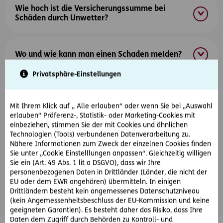
Wie hoch ist die Versicherungssumme bei
Schäden durch Unwetter?
Wo und wie kann man einen Schaden melden?
Privatsphäre-Einstellungen
Was kostet eine Eigenheimversicherung?
Mit Ihrem Klick auf „ Alle erlauben“ oder wenn Sie bei „Auswahl
erlauben“ Präferenz-, Statistik- oder Marketing-Cookies mit
einbeziehen, stimmen Sie der mit Cookies und ähnlichen
Was deckt die Eigenheimversicherung?
Technologien (Tools) verbundenen Datenverarbeitung zu.
Nähere Informationen zum Zweck der einzelnen Cookies finden
Sie unter „Cookie Einstelllungen anpassen“. Gleichzeitig willigen
Sie ein (Art. 49 Abs. 1 lit a DSGVO), dass wir Ihre
Mehr laden
personenbezogenen Daten in Drittländer (Länder, die nicht der
EU oder dem EWR angehören) übermitteln. In einigen
Drittländern besteht kein angemessenes Datenschutzniveau
(kein Angemessenheitsbeschluss der EU-Kommission und keine
geeigneten Garantien). Es besteht daher das Risiko, dass Ihre
Daten dem Zugriff durch Behörden zu Kontroll- und