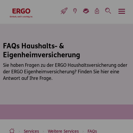
Inhaltsbereich (Access Key: 0)
Hauptnavigation (Access Key: 1)
Top-Navigation (Access Key: 2)
Inhaltsübersicht (Access Key: 3)
Footer-Links (Access Key: 4)
Top-Navigation
zur Startseite
FAQs Haushalts- &
Eigenheimversicherung
Sie haben Fragen zu der ERGO Haushaltsversicherung oder
der ERGO Eigenheimversicherung? Finden Sie hier eine
Antwort auf Ihre Frage.
ERGO Versicherung Aktiengesellschaft
Services
Weitere Services
FAQs