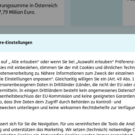
erungssumme in Österreich
7,79 Million Euro.
re-Einstellungen
Schutz erweitern
 auf „ Alle erlauben“ oder wenn Sie bei „Auswahl erlauben“ Präferenz-, 
ie Ihre Kfz-Haftpflichtversicherung mit folgenden Zusa
ies mit einbeziehen, stimmen Sie der mit Cookies und ähnlichen Techn
tenverarbeitung zu. Nähere Informationen zum Zweck der einzelnen 
ie Einstelllungen anpassen“. Gleichzeitig willigen Sie ein (Art. 49 Abs. 1
personenbezogenen Daten in Drittländer (Länder, die nicht der EU ode
rmitteln. In einigen Drittländern besteht kein angemessenes Datensc
enheitsbeschluss der EU-Kommission und keine geeigneten Garantien)
ko, dass Ihre Daten dem Zugriff durch Behörden zu Kontroll- und
wecken unterliegen und keine wirksamen Rechtsbehelfe zur Verfügun
nker-
Insassen-
ert sich für Sie die Navigation. Für uns vereinfachen die Tools die Ana
fallversicherung
Unfallversicherung
 und unterstützen das Marketing. Wir setzen (technisch) notwendige C