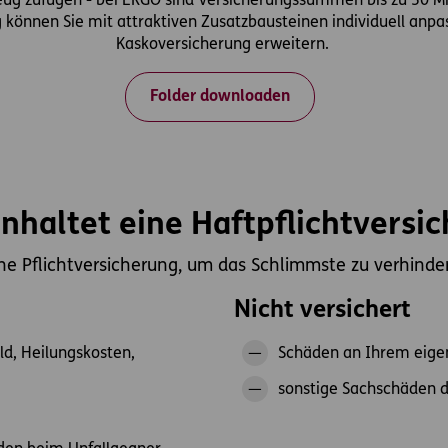
ug zufügen - bei ERGO sind Versicherungssummen bis zu 30 Mil
g können Sie mit attraktiven Zusatzbausteinen individuell anp
Kaskoversicherung erweitern.
Folder downloaden
nhaltet eine Haftpflichtversi
ne Pflichtversicherung, um das Schlimmste zu verhinde
Nicht versichert
d, Heilungskosten,
Schäden an Ihrem eige
sonstige Sachschäden d