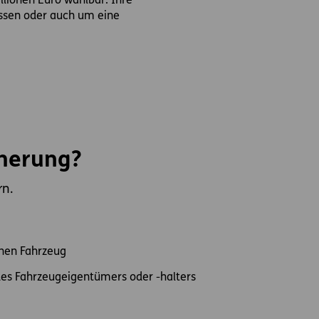
lionen Euro wählbar. Ihre
assen oder auch um eine
cherung?
rn.
nen Fahrzeug
es Fahrzeugeigentümers oder -halters