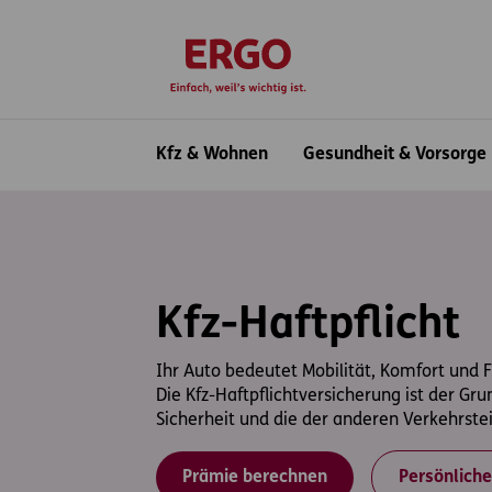
Inhaltsbereich (Access Key: 0)
Hauptnavigation (Access Key: 1)
Top-Navigation (Access Key: 2)
Inhaltsübersicht (Access Key: 3)
Footer-Links (Access Key: 4)
zur Startseite
Hauptnavigation
Kfz & Wohnen
Gesundheit & Vorsorge
Kfz-Haftpflicht
Ihr Auto bedeutet Mobilität, Komfort und F
Die Kfz-Haftpflichtversicherung ist der Gru
Sicherheit und die der anderen Verkehrst
Prämie berechnen
Persönlich