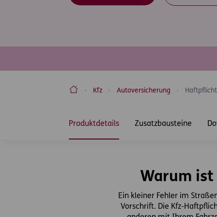
ERGO Versicherung Aktiengesellschaft
Kfz
Autoversicherung
Haftpflicht
Inhaltsbereich
Produktdetails
Zusatzbausteine
Do
Warum ist 
Ein kleiner Fehler im Straß
Vorschrift. Die Kfz-Haftpfl