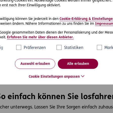
 Marketing-Cookies ein. Notwendige Cookies werden immer gespeichert.
nanzielle Absicherung, wenn
schützt Sie als Lenker und I
erst nach Ihrer Einwilligung aktiviert.
e als Lenker bei einem
Passagiere gegen die
lbstverschuldeten
finanziellen Folgen eines
rkehrsunfall verletzt
Unfalls, z.B. durch die
willigung können Sie jederzeit in den
Cookie-Erklärung & Einstellunge
rden.
Versorgung bei bleibender
weisen ändern. Nähere Informationen zu uns finden Sie im
Impressu
Invalidität.
 Google gesammelten Daten dienen der Personalisierung und der Mess
eit.
Erfahren Sie mehr über diesen Anbieter.
Wir zahlen unabhängig dav
wer schuld ist.
ig
Präferenzen
Statistiken
Mark
Auswahl erlauben
Alle erlauben
Cookie Einstellungen anpassen
So einfach können Sie losfahre
icher unterwegs. Lassen Sie Ihre Sorgen einfach zuhaus