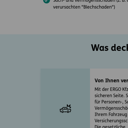
Sach- und Vermögensschäden (z. B. 
verursachten "Blechschaden")
Was deck
Von Ihnen ve
Mit der ERGO Kfz
sicheren Seite.
für Personen-, 
Vermögensschäd
Ihrem Fahrzeug 
Versicherungssch
Die gesetzliche