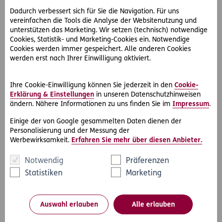
sind heute wesentlich geringer als vor einigen Jahren und
Dadurch verbessert sich für Sie die Navigation. Für uns
für die Zukunft muss man von weiteren Kürzungen
vereinfachen die Tools die Analyse der Websitenutzung und
ausgehen. Experten rechnen mit einer Quote von rund 50
unterstützen das Marketing. Wir setzen (technisch) notwendige
Prozent des Aktiveinkommens als zukünftige Pension.
Cookies, Statistik- und Marketing-Cookies ein. Notwendige
Somit wird es für viele Menschen immer wichtiger, sich ein
Cookies werden immer gespeichert. Alle anderen Cookies
weiteres Vorsorge-Standbein aufzubauen.
werden erst nach Ihrer Einwilligung aktiviert.
Die 2. Säule des Pensionssystems
Ihre Cookie-Einwilligung können Sie jederzeit in den
Cookie-
Zur Sicherung des gewohnten Lebensstandards in der
Erklärung & Einstellungen
in unseren Datenschutzhinweisen
ändern. Nähere Informationen zu uns finden Sie im
Impressum
.
Pension trägt die betriebliche Altersvorsorge bei. Diese
bildet die zweite Säule des österreichischen
Einige der von Google gesammelten Daten dienen der
Pensionssystems. Die betriebliche Vorsorge stellt eine
Personalisierung und der Messung der
freiwillige Sozialleistung des Arbeitgebers dar. Diese Art der
Werbewirksamkeit.
Erfahren Sie mehr über diesen Anbieter.
Vorsorge erfolgt über Pensionskassen, Pensionszusagen
oder Versicherungen. Auch bei einem Wechsel des
Notwendig
Präferenzen
Arbeitsgebers bleiben die Pensionsansprüche, sofern in
Statistiken
Marketing
eine Pensionskasse eingezahlt wird, bestehen. Mehr
Flexibilität bzgl. der Art der Veranlagung bietet allerdings
eine private Pensionsvorsorge.
Auswahl erlauben
Alle erlauben