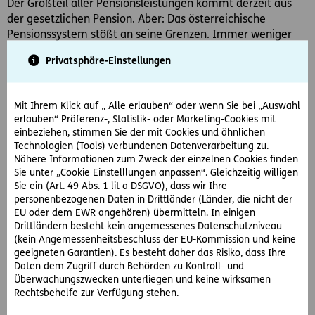
Der Großteil aller Pensionsleistungen kommt derzeit aus
der gesetzlichen Pension. Aber: Das österreichische
Pensionssystem stößt an seine Grenzen. Immer weniger
Erwerbstätige müssen immer mehr Pensionsbezieher
Privatsphäre-Einstellungen
erhalten. Dazu kommt, dass die durchschnittliche
Lebenserwartung zunehmend steigt und die Menschen
daher immer mehr Zeit in der Pension verbringen.
Mit Ihrem Klick auf „ Alle erlauben“ oder wenn Sie bei „Auswahl
erlauben“ Präferenz-, Statistik- oder Marketing-Cookies mit
Die meisten Menschen unterschätzen ihre
einbeziehen, stimmen Sie der mit Cookies und ähnlichen
Lebenserwartung gewaltig: Während heute 65-jährige
Technologien (Tools) verbundenen Datenverarbeitung zu.
Menschen bei der Geburt 1952 noch eine statistische
Nähere Informationen zum Zweck der einzelnen Cookies finden
Lebenserwartung von 64,2 Jahren (Männer) bzw. 69,3
Sie unter „Cookie Einstelllungen anpassen“. Gleichzeitig willigen
Jahren (Frauen) hatten, haben Menschen, die 2020 geboren
Sie ein (Art. 49 Abs. 1 lit a DSGVO), dass wir Ihre
personenbezogenen Daten in Drittländer (Länder, die nicht der
werden, eine durchschnittliche Lebenserwartung von 78,9
EU oder dem EWR angehören) übermitteln. In einigen
Jahren (Männer) bzw. 83,7 Jahren (Frauen) – Tendenz
Drittländern besteht kein angemessenes Datenschutzniveau
steigend (Quelle:
(kein Angemessenheitsbeschluss der EU-Kommission und keine
http://wko.at/statistik/Extranet/Langzeit/Lang-
geeigneten Garantien). Es besteht daher das Risiko, dass Ihre
Lebenserwartung.pdf
)
Daten dem Zugriff durch Behörden zu Kontroll- und
Überwachungszwecken unterliegen und keine wirksamen
Laut Pensionsmonitoring des Sozialministeriums steigt die
Rechtsbehelfe zur Verfügung stehen.
Anzahl der Pensionsantritte jährlich stark an. Die Pensionen