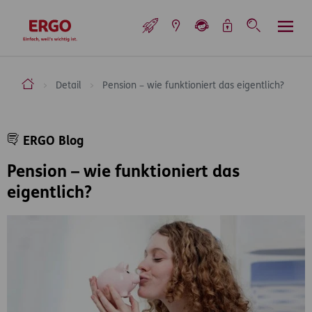
Inhaltsbereich (Access Key: 0)
Hauptnavigation (Access Key: 1)
Top-Navigation (Access Key: 2)
Inhaltsübersicht (Access Key: 3)
Footer-Links (Access Key: 4)
Top-Navigation
zur Startseite
ERGO Versicherung Aktiengesellschaft
Detail
Pension – wie funktioniert das eigentlich?
Inhaltsbereich
ERGO Blog
Pension – wie funktioniert das
eigentlich?