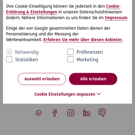
inkludiert. Dieser umfasst alle geschlossenen Verträge, die
Ihre Cookie-Einwilligung können Sie jederzeit in den
Cookie-
den privaten Lebensbereich betreffen. Somit sind auch
Erklärung & Einstellungen
in unseren Datenschutzhinweisen
Streitigkeiten mit Reiseveranstaltern versichert.
ändern. Nähere Informationen zu uns finden Sie im
Impressum
.
Für den Privatbereich von Firmenkunden ist der Allgemeine
Einige der von Google gesammelten Daten dienen der
Vertrags-Rechtsschutz im Profi-Rechtsschutz enthalten.
Personalisierung und der Messung der
Werbewirksamkeit.
Erfahren Sie mehr über diesen Anbieter.
Notwendig
Präferenzen
Statistiken
Marketing
#Rechtsfälle
#Urlaub & Reisen
Teilen
Auswahl erlauben
Alle erlauben
Cookie Einstellungen anpassen
Whatsapp
Facebook
Instagram
LinkedIn
Blog