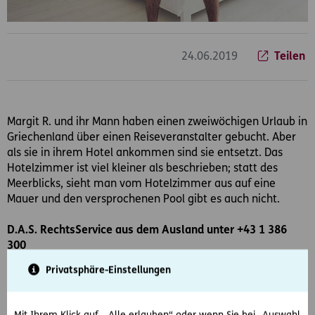
24.06.2019
Teilen
Margit R. und ihr Mann haben einen zweiwöchigen Urlaub in
Griechenland über einen Reiseveranstalter gebucht. Aber
als sie in ihrem Hotel ankommen sind sie entsetzt. Das
Hotelzimmer ist viel kleiner als beschrieben; statt des
Meerblicks, sieht man vom Hotelzimmer aus auf eine
Mauer und den versprochenen Pool gibt es auch nicht.
D.A.S. RechtsService aus dem Ausland unter +43 1 386
300
Privatsphäre-Einstellungen
Die Familie greift zum Telefon und kontaktiert das D.A.S.
RechtsService unter +43 1 386 300. Die Juristen raten, alles
ganz genau zu dokumentieren und dann den