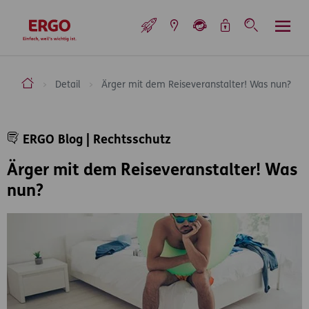
Inhaltsbereich (Access Key: 0)
Hauptnavigation (Access Key: 1)
Top-Navigation (Access Key: 2)
Inhaltsübersicht (Access Key: 3)
Footer-Links (Access Key: 4)
Top-Navigation
zur Startseite
ERGO Versicherung Aktiengesellschaft
Detail
Ärger mit dem Reiseveranstalter! Was nun?
Inhaltsbereich
ERGO Blog | Rechtsschutz
Ärger mit dem Reiseveranstalter! Was
nun?