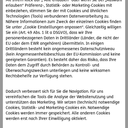
Mit Ihrem Klick auf „ Alle erlauben“ oder wenn Sie bei „Auswahl
Reiseveranstalter damit zu konfrontieren. Da der
erlauben“ Präferenz-, Statistik- oder Marketing-Cookies mit
Reiseveranstalter aber nicht einlenkt, möchte Frau R.
einbeziehen, stimmen Sie der mit Cookies und ähnlichen
zurück nach Österreich fliegen. Auch hier zeigt sich das
Technologien (Tools) verbundenen Datenverarbeitung zu.
Nähere Informationen zum Zweck der einzelnen Cookies finden
Unternehmen uneinsichtig, weshalb sich die Familie R. den
Sie unter „Cookie Einstelllungen anpassen“. Gleichzeitig willigen
Rückflug selbst organisieren muss.
Sie ein (Art. 49 Abs. 1 lit a DSGVO), dass wir Ihre
personenbezogenen Daten in Drittländer (Länder, die nicht der
Zurück in Österreich, wendet sich Familie R. erneut an die
EU oder dem EWR angehören) übermitteln. In einigen
erfahrenen D.A.S. Juristen. Diese beauftragen einen D.A.S.
Drittländern besteht kein angemessenes Datenschutzniveau
Partneranwalt damit, Kosten für die Heimreise, den bereits
(kein Angemessenheitsbeschluss der EU-Kommission und keine
bezahlten Urlaubsbetrag sowie einen Ersatz für die
geeigneten Garantien). Es besteht daher das Risiko, dass Ihre
Daten dem Zugriff durch Behörden zu Kontroll- und
entgangenen Urlaubsfreuden geltend zu machen. Der
Überwachungszwecken unterliegen und keine wirksamen
Reiseveranstalter lenkt nach umfangreicher Korrespondenz
Rechtsbehelfe zur Verfügung stehen.
tatsächlich ein und die Familie R. bekommt den
geforderten Betrag überwiesen.
Dadurch verbessert sich für Sie die Navigation. Für uns
vereinfachen die Tools die Analyse der Websitenutzung und
Allgemeiner Vertrags-Rechtsschutz hilft auch bei
unterstützen das Marketing. Wir setzen (technisch) notwendige
Reisemängeln
Cookies, Statistik- und Marketing-Cookies ein. Notwendige
Cookies werden immer gespeichert. Alle anderen Cookies
In ihrem
D.A.S. Privat-Rechtsschutz Premium
hat die
werden erst nach Ihrer Einwilligung aktiviert.
Familie R. auch den
Allgemeinen Vertrags-Rechtsschutz