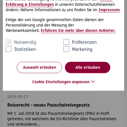
Erklärung & Einstellungen
in unseren Datenschutzhinweisen
ändern. Nähere Informationen zu uns finden Sie im
Impressum
.
Einige der von Google gesammelten Daten dienen der
Personalisierung und der Messung der
Werbewirksamkeit.
Erfahren Sie mehr über diesen Anbieter.
Notwendig
Präferenzen
Statistiken
Marketing
Auswahl erlauben
Alle erlauben
Cookie Einstellungen anpassen
#Urlaub & Reisen
#Rechtsanwaltstipps
2019-09-17
Reiserecht - neues Pauschalreisegesetz
Mit 1. Juli 2018 ist das Pauschalreisegesetz (PRG) in Kraft
getreten, mit welchem die EU-Richtlinie über Pauschalreisen
und verbundene…