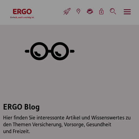
Inhaltsbereich (Access Key: 0)
Hauptnavigation (Access Key: 1)
Top-Navigation (Access Key: 2)
Inhaltsübersicht (Access Key: 3)
Footer-Links (Access Key: 4)
Top-Navigation
zur Startseite
ERGO Blog
Hier finden Sie interessante Artikel und Wissenswertes zu
den Themen Versicherung, Vorsorge, Gesundheit
und Freizeit.