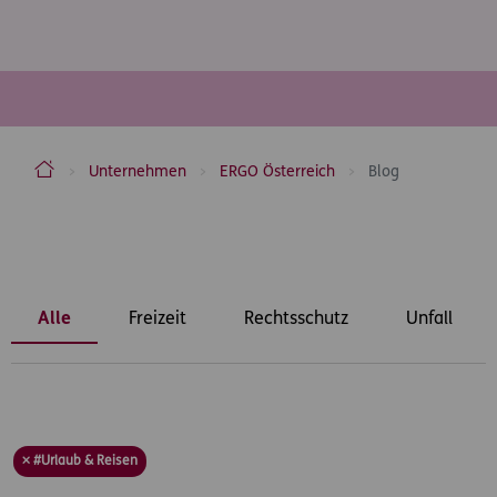
ERGO Versicherung Aktiengesellschaft
Unternehmen
ERGO Österreich
Blog
Inhaltsbereich
Alle
Freizeit
Rechtsschutz
Unfall
× #Urlaub & Reisen