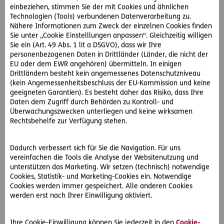
einbeziehen, stimmen Sie der mit Cookies und ähnlichen
Technologien (Tools) verbundenen Datenverarbeitung zu.
Nähere Informationen zum Zweck der einzelnen Cookies finden
Sie unter „Cookie Einstelllungen anpassen“. Gleichzeitig willigen
Sie ein (Art. 49 Abs. 1 lit a DSGVO), dass wir Ihre
personenbezogenen Daten in Drittländer (Länder, die nicht der
EU oder dem EWR angehören) übermitteln. In einigen
Drittländern besteht kein angemessenes Datenschutzniveau
(kein Angemessenheitsbeschluss der EU-Kommission und keine
geeigneten Garantien). Es besteht daher das Risiko, dass Ihre
Daten dem Zugriff durch Behörden zu Kontroll- und
Überwachungszwecken unterliegen und keine wirksamen
Rechtsbehelfe zur Verfügung stehen.
Dadurch verbessert sich für Sie die Navigation. Für uns
#Rechtsinformationen
#Urlaub & Reisen
vereinfachen die Tools die Analyse der Websitenutzung und
unterstützen das Marketing. Wir setzen (technisch) notwendige
2021-07-01
Cookies, Statistik- und Marketing-Cookies ein. Notwendige
Cookies werden immer gespeichert. Alle anderen Cookies
Der Grüne Pass
werden erst nach Ihrer Einwilligung aktiviert.
Endlich wieder ohne Quarantäneverpflichtung in den Urlaub
fahren! Das und einiges mehr verspricht der EU-weite
sogenannte „Grüne Pass“.
Ihre Cookie-Einwilligung können Sie jederzeit in den
Cookie-