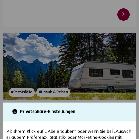
#Rechtsfälle
#Urlaub & Reisen
2021-07-02
Privatsphäre-Einstellungen
Wohnwagen aufgebrochen! Was nun?
Charlotte S. und ihr Freund wollen ihren Urlaub in ihrem
Mit Ihrem Klick auf „ Alle erlauben“ oder wenn Sie bei „Auswahl
Wohnmobil verbringen. Aber die ersehnte Erholung wird
erlauben“ Präferenz-, Statistik- oder Marketing-Cookies mit
schnell getrübt – in ihr Fahrzeug wurde…