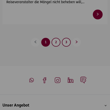
Reiseveranstalter die Mängel nicht beheben will,…
1
2
3
Zurück
Vorwärts
Whatsapp
Facebook
Instagram
LinkedIn
Blog
Inhaltsübersicht
Unser Angebot