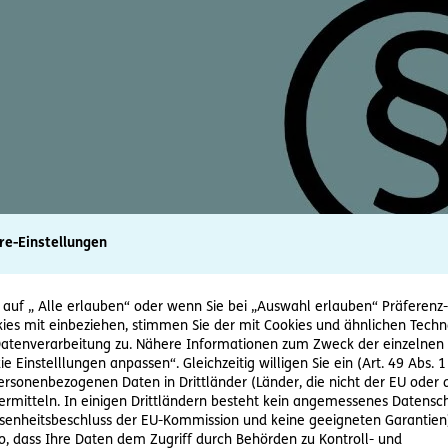
re-Einstellungen
 auf „ Alle erlauben“ oder wenn Sie bei „Auswahl erlauben“ Präferenz-, 
ies mit einbeziehen, stimmen Sie der mit Cookies und ähnlichen Techn
tenverarbeitung zu. Nähere Informationen zum Zweck der einzelnen 
ie Einstelllungen anpassen“. Gleichzeitig willigen Sie ein (Art. 49 Abs. 1
personenbezogenen Daten in Drittländer (Länder, die nicht der EU ode
rmitteln. In einigen Drittländern besteht kein angemessenes Datensc
enheitsbeschluss der EU-Kommission und keine geeigneten Garantien)
e umfasst? – EuGH stellt klar!
ko, dass Ihre Daten dem Zugriff durch Behörden zu Kontroll- und