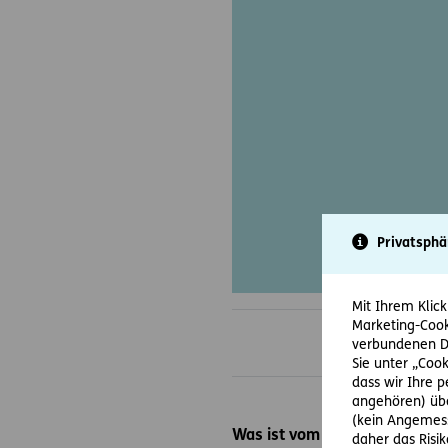
Privatsphä
Mit Ihrem Klick
Marketing-Cook
verbundenen Da
Sie unter „Cook
dass wir Ihre 
angehören) übe
(kein Angemess
Was ist vom „Tarif“ der Airlin
daher das Risi