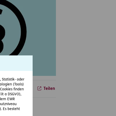
Statistik- oder
ologien (Tools)
06.07.2017
Teilen
Cookies finden
 lit a DSGVO),
r dem EWR
hutzniveau
. Es besteht