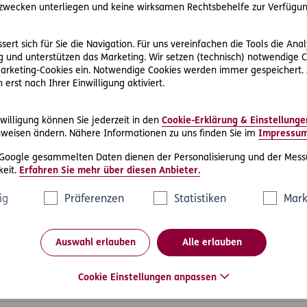
wecken unterliegen und keine wirksamen Rechtsbehelfe zur Verfügun
ale Bundesverband e.V. klagte die Airberlin, da sie nicht alle
den „Tarif“ einrechne.
ert sich für Sie die Navigation. Für uns vereinfachen die Tools die Ana
n den eigentlichen „Tarif“ keine Steuern, Gebühren, Kerosinzusc
 und unterstützen das Marketing. Wir setzen (technisch) notwendige C
aufgelistet sein, sodass der Kunde klar informiert ist und Ver
 Marketing-Cookies ein. Notwendige Cookies werden immer gespeichert.
erst nach Ihrer Einwilligung aktiviert.
willigung können Sie jederzeit in den
Cookie-Erklärung & Einstellunge
weisen ändern. Nähere Informationen zu uns finden Sie im
Impressu
 Reisen
 Google gesammelten Daten dienen der Personalisierung und der Mess
eit.
Erfahren Sie mehr über diesen Anbieter.
ig
Präferenzen
Statistiken
Mark
Auswahl erlauben
Alle erlauben
Cookie Einstellungen anpassen