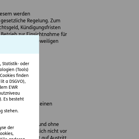
 diesem werden
ie gesetzliche Regelung. Zum
chtsgeld, Kündigungsfristen
 Betrieb zur Einsichtnahme für
ages bieten die jeweiligen
er ist die
Statistik- oder
ologien (Tools)
Cookies finden
 lit a DSGVO),
r dem EWR
hutzniveau
. Es besteht
ispielsweise durch einen
g stehen.
hältnis jederzeit und ohne
lyse der
Seiten grundsätzlich nicht vor
ookies,
lt z.B. das Recht auf Austritt