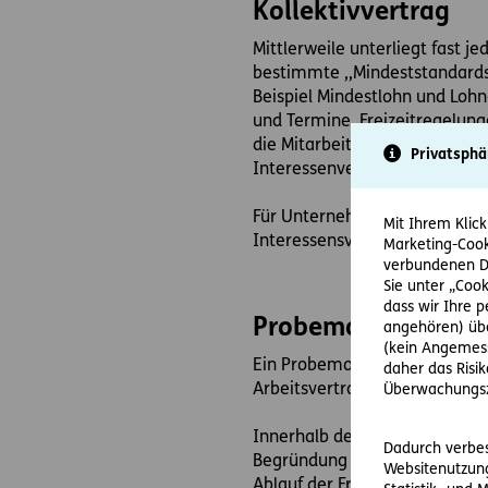
Kollektivvertrag
Mittlerweile unterliegt fast j
bestimmte ,,Mindeststandards 
Beispiel Mindestlohn und Loh
und Termine, Freizeitregelung
die Mitarbeiter aufliegen! Nä
Privatsphä
Interessenvertretungen.
Für Unternehmen ist das die 
Mit Ihrem Klick
Interessensvertretung die A
Marketing-Cook
verbundenen Da
Sie unter „Cook
dass wir Ihre 
Probemonat - befri
angehören) übe
(kein Angemess
Ein Probemonat gibt es nicht 
daher das Risi
Arbeitsvertrag oder Kollektivv
Überwachungsz
Innerhalb des Probemonats ist
Dadurch verbess
Begründung kündigen. Im Unter
Websitenutzung
Ablauf der Frist gekündigt we