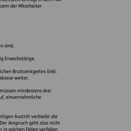
beitszeit beträgt in dem Fall
kann der Mitarbeiter
n sind.
ig Erwerbstätige.
hen Bruttoentgeltes (inkl.
skasse weiter.
s müssen mindestens drei
auf, einvernehmliche
igen Austritt verbleibt die
Der Anspruch geht also nicht
 in solchen Fällen verfallen