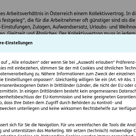
edes Arbeitsverhältnis in Österreich einem Kollektivvertrag. In
festgeleg'', die für die Arbeitnehmer oft günstiger sind als d
n-Einstufungen, Zulagen, Aufwandsersatz, Urlaubs- und Weihna
en, Gleitzeit und Ähnliches. Der Kollektivvertrag muss in jedem
here Informationen zum Inhalt eines bestimmten Kollektivvertr
re-Einstellungen
Wirtschaftskammer des jeweiligen Bundeslands. Für Arbeitnehm
 auf „ Alle erlauben“ oder wenn Sie bei „Auswahl erlauben“ Präferenz-, 
rbeiterkammer.
ies mit einbeziehen, stimmen Sie der mit Cookies und ähnlichen Techn
tenverarbeitung zu. Nähere Informationen zum Zweck der einzelnen 
ie Einstelllungen anpassen“. Gleichzeitig willigen Sie ein (Art. 49 Abs. 1
personenbezogenen Daten in Drittländer (Länder, die nicht der EU ode
stetes Dienstverhältnis
rmitteln. In einigen Drittländern besteht kein angemessenes Datensc
enheitsbeschluss der EU-Kommission und keine geeigneten Garantien)
automatisch. Es muss vertraglich vereinbart sein. Das kann be
ko, dass Ihre Daten dem Zugriff durch Behörden zu Kontroll- und
ertrag erfolgen.
wecken unterliegen und keine wirksamen Rechtsbehelfe zur Verfügun
 es zulässig, dass Arbeitgeber und Arbeitnehmer das Dienstver
ert sich für Sie die Navigation. Für uns vereinfachen die Tools die Ana
schied dazu kann ein befristetes Dienstverhältnis von beiden 
 und unterstützen das Marketing. Wir setzen (technisch) notwendige C
rden. Ausnahmen gibt es nur in ganz bestimmten Fällen. Dazu zäh