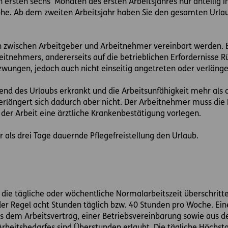
n ersten sechs Monaten des ersten Arbeitsjahres nur anteilig i
 Höhe. Ab dem zweiten Arbeitsjahr haben Sie den gesamten Url
 zwischen Arbeitgeber und Arbeitnehmer vereinbart werden. Es 
itnehmers, andererseits auf die betrieblichen Erfordernisse 
zwungen, jedoch auch nicht einseitig angetreten oder verläng
d des Urlaubs erkrankt und die Arbeitsunfähigkeit mehr als d
erlängert sich dadurch aber nicht. Der Arbeitnehmer muss die 
der Arbeit eine ärztliche Krankenbestätigung vorlegen.
r als drei Tage dauernde Pflegefreistellung den Urlaub.
die tägliche oder wöchentliche Normalarbeitszeit überschritte
der Regel acht Stunden täglich bzw. 40 Stunden pro Woche. Eine
s dem Arbeitsvertrag, einer Betriebsvereinbarung sowie aus d