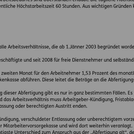
Arbeitsbedarfes sind Überstunden erlaubt. Die tägliche Höchstar
ntliche Höchstarbeitszeit 60 Stunden. Aus wichtigen Gründen 
 alle Arbeitsverhältnisse, die ab 1.Jänner 2003 begründet worde
Beschäftigte und seit 2008 für freie Dienstnehmer und selbständ
zweiten Monat für den Arbeitnehmer 1,53 Prozent des monatlic
enkasse abführen. Diese leitet die Beträge an die Abfertigung
 dieser Abfertigung gibt es nur in ganz bestimmten Fällen. E
d das Arbeitsverhältnis muss Arbeitgeber-Kündigung, Fristabl
assung oder berechtigten Austritt enden.
digung, verschuldeter Entlassung oder unberechtigtem vorzeit
 Mitarbeitervorsorgekasse und wird dort weiterhin veranlagt. 
htigste Unterschied zum Anspruch aus der „Abfertigung alt“, der