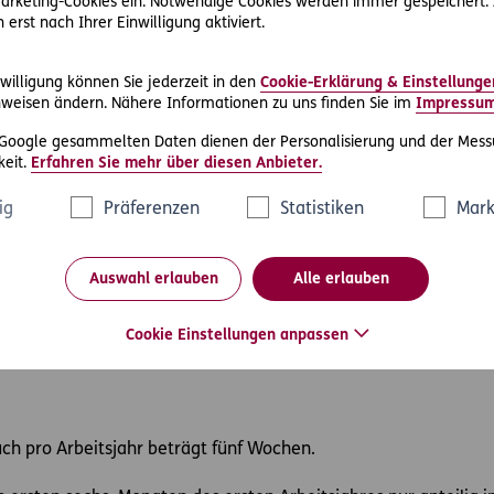
 Marketing-Cookies ein. Notwendige Cookies werden immer gespeichert.
heitsgefährdung, körperlicher Unzumutbarkeit der Arbeit etc
erst nach Ihrer Einwilligung aktiviert.
ung bei Unzumutbarkeit der Weiterbeschäftigung wegen Diebst
willigung können Sie jederzeit in den
Cookie-Erklärung & Einstellunge
weisen ändern. Nähere Informationen zu uns finden Sie im
Impressu
nehmlichen Auflösung ist immer möglich. Zulässig ist auch die
itsvertrag selbst.
 Google gesammelten Daten dienen der Personalisierung und der Mess
eit.
Erfahren Sie mehr über diesen Anbieter.
rlaubs- und Weihnachtsgeld)
ig
Präferenzen
Statistiken
Mark
Anspruch auf diese Urlaubs- und Weihnachtsgeld. Derartige So
ereits im anzuwendenden Kollektivvertrag oder im Arbeitsvert
Auswahl erlauben
Alle erlauben
der Auszahlungstermin sind Vereinbarungssache oder im jewei
Cookie Einstellungen anpassen
ch pro Arbeitsjahr beträgt fünf Wochen.