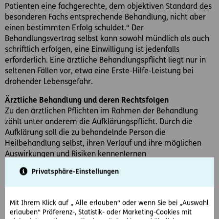
Patienten eine fachgerechte, dem objektiven Standard des
besonderen Fachs entsprechende Behandlung, nicht aber
einen bestimmten Erfolg schuldet.“ Der
Behandlungsvertrag selbst kann sowohl mündlich als auch
schriftlich erfolgen, eine Einwilligung ist jedenfalls
erforderlich. Eine ärztliche Behandlungspflicht liegt nur in
seltenen Fällen vor, etwa eine Erste-Hilfe-Leistung bei
drohender Lebensgefahr.
Ärztliche Behandlung und deren Rechtsfolgen
Zu den ärztlichen Pflichten im Rahmen der Behandlung
zählt unter anderem die Aufklärungspflicht. Durch die
Aufklärung soll die zu behandelnde Person die
Heilbehandlung selbst, ihren Verlauf und ihre möglichen
Auswirkungen und Risiken kennenlernen
(=Selbstbestimmungsaufklärung) sowie in die Lage versetzt
Privatsphäre-Einstellungen
werden, sich auch nach der Heilbehandlung
therapiegerecht verhalten zu können
(=Sicherungsaufklärung).
Mit Ihrem Klick auf „ Alle erlauben“ oder wenn Sie bei „Auswahl
erlauben“ Präferenz-, Statistik- oder Marketing-Cookies mit
Mögliche Fehler