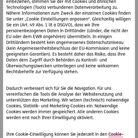
einbeziehen, stimmen Sie der mit Cookies und ähnlichen
Jeder hat schon von der Amputation falscher Gliedmaßen
Technologien (Tools) verbundenen Datenverarbeitung zu.
gehört, doch Behandlungsfehler können vielfältig sein.
Nähere Informationen zum Zweck der einzelnen Cookies finden
Darunter fallen beispielsweise auch die verspätete
Sie unter „Cookie Einstelllungen anpassen“. Gleichzeitig willigen
Überweisung von Patienten an Spezialeinrichtungen oder
Sie ein (Art. 49 Abs. 1 lit a DSGVO), dass wir Ihre
personenbezogenen Daten in Drittländer (Länder, die nicht der
die Verletzung der Sicherheitsaufklärung. Generell liegt ein
EU oder dem EWR angehören) übermitteln. In einigen
Behandlungsfehler dann vor, wenn die übliche Sorgfalt
Drittländern besteht kein angemessenes Datenschutzniveau
eines ordentlichen Durchschnittsarztes in der konkreten
(kein Angemessenheitsbeschluss der EU-Kommission und keine
Situation vernachlässigt wurde oder Ärztinnen und Ärzte
geeigneten Garantien). Es besteht daher das Risiko, dass Ihre
nicht gemäß der medizinischen Wissenschaft und
Daten dem Zugriff durch Behörden zu Kontroll- und
Erfahrung vorgegangen sind. Eine Behandlungsmethode
Überwachungszwecken unterliegen und keine wirksamen
Rechtsbehelfe zur Verfügung stehen.
gilt grundsätzlich dann als fachgerecht, wenn sie von der
Wissenschaft anerkannt wird.
Dadurch verbessert sich für Sie die Navigation. Für uns
Doch auch Aufklärungsfehler können rechtliche
vereinfachen die Tools die Analyse der Websitenutzung und
Konsequenzen nach sich ziehen: Ärztinnen und Ärzte haften
unterstützen das Marketing. Wir setzen (technisch) notwendige
bei einem Aufklärungsfehler auch dann, wenn ein Eingriff
Cookies, Statistik- und Marketing-Cookies ein. Notwendige
lege artis, also vorschriftsmäßig, erfolgt ist und sich
Cookies werden immer gespeichert. Alle anderen Cookies
werden erst nach Ihrer Einwilligung aktiviert.
lediglich das Operationsrisiko verwirklicht hat. Die
Aufklärung ist außerdem zu dokumentieren, um diese
nachweisen zu können. Die ärztliche Dokumentationspflicht
Ihre Cookie-Einwilligung können Sie jederzeit in den
Cookie-