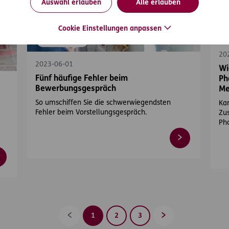
Auswahl erlauben
Alle erlauben
Cookie Einstellungen anpassen
#
#eKonsulent 15
20
2023-06-01
Wi
Fünf häufige Fehler beim
Ph
Bewerbungsgespräch
Me
So umschiffen Sie die schwerwiegendsten
Ka
Fehler beim Vorstellungsgespräch.
Zu
Pho
1
2
3
Zurück
Vorwärts