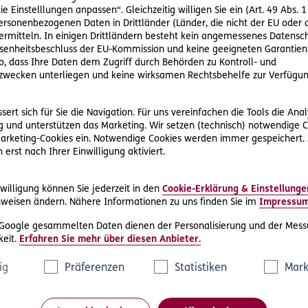
ie Einstelllungen anpassen“. Gleichzeitig willigen Sie ein (Art. 49 Abs. 1
personenbezogenen Daten in Drittländer (Länder, die nicht der EU ode
rmitteln. In einigen Drittländern besteht kein angemessenes Datensc
enheitsbeschluss der EU-Kommission und keine geeigneten Garantien)
ko, dass Ihre Daten dem Zugriff durch Behörden zu Kontroll- und
wecken unterliegen und keine wirksamen Rechtsbehelfe zur Verfügun
#
#eKonsulent 15
ert sich für Sie die Navigation. Für uns vereinfachen die Tools die Ana
20
2023-06-01
 und unterstützen das Marketing. Wir setzen (technisch) notwendige C
 Marketing-Cookies ein. Notwendige Cookies werden immer gespeichert.
Ve
Online: Gebrauchtes liegt im Trend
erst nach Ihrer Einwilligung aktiviert.
Ge
Wie Portale wie willhaben und
wiederverkaufen.at eine nachhaltige
Die
Alternative zum Neukauf bieten.
willigung können Sie jederzeit in den
Cookie-Erklärung & Einstellunge
g
weisen ändern. Nähere Informationen zu uns finden Sie im
Impressu
 Google gesammelten Daten dienen der Personalisierung und der Mess
eit.
Erfahren Sie mehr über diesen Anbieter.
ig
Präferenzen
Statistiken
Mark