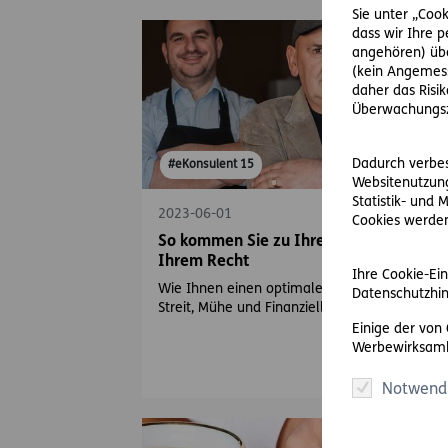
Sie unter „Cook
dass wir Ihre 
angehören) übe
(kein Angemess
daher das Risi
Überwachungsz
Dadurch verbess
#eKonsulent 15
Websitenutzung
Statistik- und
2023-06-01
Cookies werden 
So kommen Sie zu Ihrem Geld und
Ihrem Recht
Ihre Cookie-Ein
Wie Ihnen einen optimale Rechtsschutzlösun
Datenschutzhin
Streit, Mühe und Finanzielles spart.
Einige der von
Werbewirksamk
Notwend