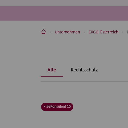
ERGO Versicherung Aktiengesellschaft
Unternehmen
ERGO Österreich
Inhaltsbereich
Alle
Rechtsschutz
× #eKonsulent 15