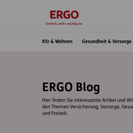
Inhaltsbereich (Access Key: 0)
Hauptnavigation (Access Key: 1)
Top-Navigation (Access Key: 2)
Inhaltsübersicht (Access Key: 3)
Footer-Links (Access Key: 4)
zur Startseite
Hauptnavigation
Kfz & Wohnen
Gesundheit & Vorsorge
ERGO Blog
Hier finden Sie interessante Artikel und W
den Themen Versicherung, Vorsorge, Gesu
und Freizeit.