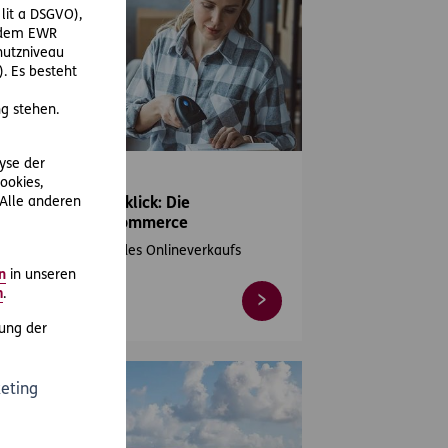
 lit a DSGVO),
r dem EWR
hutzniveau
. Es besteht
g stehen.
eKonsulent 15
lyse der
23-06-01
ookies,
 Alle anderen
rkaufen per Mausklick: Die
schichte des E-Commerce
 Erfolgsgeschichte des Onlineverkaufs
n
in unseren
m
.
ung der
eting