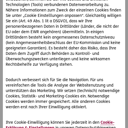
Badegäste an, so hat er diesen gegenüber eine
Technologien (Tools) verbundenen Datenverarbeitung zu.
Aufsichts- und Warnpflicht. Selbstverständlich ist der
Nähere Informationen zum Zweck der einzelnen Cookies finden
Sie unter „Cookie Einstelllungen anpassen“. Gleichzeitig willigen
Swimmingpool so zu errichten und zu erhalten, dass
Sie ein (Art. 49 Abs. 1 lit a DSGVO), dass wir Ihre
sicheres Baden immer möglich ist.
personenbezogenen Daten in Drittländer (Länder, die nicht der
EU oder dem EWR angehören) übermitteln. In einigen
Drittländern besteht kein angemessenes Datenschutzniveau
Wer haftet bei Unfällen in öffentlichen
(kein Angemessenheitsbeschluss der EU-Kommission und keine
Schwimmbädern?
geeigneten Garantien). Es besteht daher das Risiko, dass Ihre
Daten dem Zugriff durch Behörden zu Kontroll- und
Noch weitegehender ist die Haftung von
Überwachungszwecken unterliegen und keine wirksamen
Schwimmbadbetreibern wie etwa von Gemeinden. Diese
Rechtsbehelfe zur Verfügung stehen.
haften nicht nur für einen ungefährlichen Zustand von in
Betrieb befindlichen Schwimmanlagen sondern auch für
Dadurch verbessert sich für Sie die Navigation. Für uns
den bereits geschlossener. Zu denken ist dabei etwa an
vereinfachen die Tools die Analyse der Websitenutzung und
die Rutschfestigkeit von Fliesen, die Befestigung von
unterstützen das Marketing. Wir setzen (technisch) notwendige
Einstiegen, die hygienische Unbedenklichkeit der
Cookies, Statistik- und Marketing-Cookies ein. Notwendige
gesamten Anlage oder die Ungefährlichkeit der diversen
Cookies werden immer gespeichert. Alle anderen Cookies
werden erst nach Ihrer Einwilligung aktiviert.
betriebsnotwendigen Pumpvorgänge. Bei der Auswahl
des Personals, haben solche Betreiber nicht nur auf
dessen körperliche und geistige Eignung zu achten,
Ihre Cookie-Einwilligung können Sie jederzeit in den
Cookie-
sondern auch auf deren Durchsetzungsvermögen