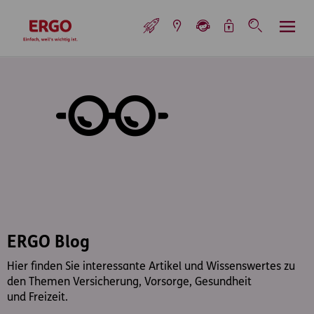
Inhaltsbereich (Access Key: 0)
Hauptnavigation (Access Key: 1)
Top-Navigation (Access Key: 2)
Inhaltsübersicht (Access Key: 3)
Footer-Links (Access Key: 4)
Top-Navigation
zur Startseite
ERGO Blog
Hier finden Sie interessante Artikel und Wissenswertes zu
den Themen Versicherung, Vorsorge, Gesundheit
und Freizeit.