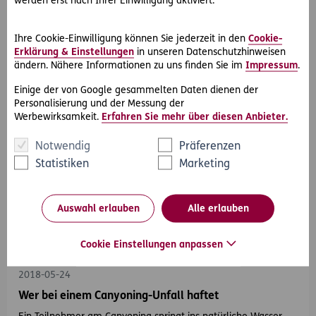
werden erst nach Ihrer Einwilligung aktiviert.
Der Kläger stürzt am Golfplatz, den der Beklagte betreibt. Er
steigt auf den Deckel eines Bewässerungsschachtes. Der
Kläger bricht wegen des…
Ihre Cookie-Einwilligung können Sie jederzeit in den
Cookie-
Erklärung & Einstellungen
in unseren Datenschutzhinweisen
ändern. Nähere Informationen zu uns finden Sie im
Impressum
.
Einige der von Google gesammelten Daten dienen der
Personalisierung und der Messung der
Werbewirksamkeit.
Erfahren Sie mehr über diesen Anbieter.
Notwendig
Präferenzen
Statistiken
Marketing
Auswahl erlauben
Alle erlauben
#Rechtsprechung
#Sport & Outdoor
Cookie Einstellungen anpassen
2018-05-24
Wer bei einem Canyoning-Unfall haftet