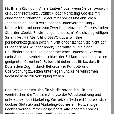
Mit Ihrem Klick auf „ Alle erlauben“ oder wenn Sie bei „Auswahl
erlauben“ Präferenz-, Statistik- oder Marketing-Cookies mit
einbeziehen, stimmen Sie der mit Cookies und ähnlichen
Technologien (Tools) verbundenen Datenverarbeitung zu.
Nähere Informationen zum Zweck der einzelnen Cookies finden
Sie unter „Cookie Einstelllungen anpassen“. Gleichzeitig willigen
Sie ein (Art. 49 Abs. 1 lit a DSGVO), dass wir Ihre
personenbezogenen Daten in Drittländer (Länder, die nicht der
EU oder dem EWR angehören) übermitteln. In einigen
Drittländern besteht kein angemessenes Datenschutzniveau
(kein Angemessenheitsbeschluss der EU-Kommission und keine
geeigneten Garantien). Es besteht daher das Risiko, dass Ihre
Daten dem Zugriff durch Behörden zu Kontroll- und
Überwachungszwecken unterliegen und keine wirksamen
#Rechtsprechung
#Sport & Outdoor
Rechtsbehelfe zur Verfügung stehen.
2019-01-23
Dadurch verbessert sich für Sie die Navigation. Für uns
vereinfachen die Tools die Analyse der Websitenutzung und
Sturz am Golfplatz wegen defektem Deckel der
unterstützen das Marketing. Wir setzen (technisch) notwendige
Bewässerungsanlage – Haftet der
Cookies, Statistik- und Marketing-Cookies ein. Notwendige
Golfplatzbetreiber?
Cookies werden immer gespeichert. Alle anderen Cookies