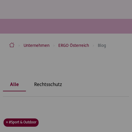
ERGO Versicherung Aktiengesellschaft
Unternehmen
ERGO Österreich
Blog
Inhaltsbereich
Alle
Rechtsschutz
× #Sport & Outdoor